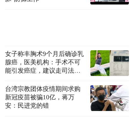
就开始为中小企业提供搜索引擎优化服务;16
年百度优化、GOOGLE优化专业技术研究与
运用让我公司一直处于全球领先地位。
经验:16年的SEO服务技术服务与研究,使我们
积累了最丰富的项目实际操作经验。我们提
女子称丰胸术9个月后确诊乳
供百度排名优化,GOOGLE排名优化等服务,我
腺癌，医美机构：手术不可
能引发癌症，建议走司法途
们的专业和经验是您成功保证。
径
资源:资源与经验都是我们最宝贵的优势,我们
台湾宗教团体疫情期间求购
新冠疫苗被骗10亿，蒋万
一直不懈努力的打造高端资源服务于我们的
安：民进党的错
客户!
企业目标