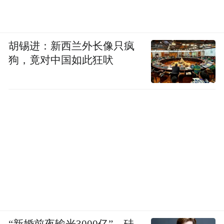
胡锡进：新西兰外长像只疯
狗，竟对中国如此狂吠
“新婚前夜输光3000亿”，硅