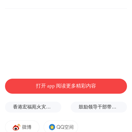
搜索引擎优化是一种利用搜索引擎的搜索规
则来提高目前网站在有关搜索引擎内的自然
排名的方式。SEO的目的理解是:为网站提供
生态式的自我营销解决方案,让网站在行业内
占据领先地位,从而获得品牌收益;SEO包含站
外和站内两方面;是指为了从搜索引擎中获得
更多的免费流量,从网站结构、内容建设方
案、用户互动传播、页面等角度进行合理规
打开 app 阅读更多精彩内容
划,使网站更适合搜索引擎的索引原则的行为;
使网站更适合搜索引擎的索引原则又被称为
香港宏福苑火灾跨部门调查最终报告：大火或由烟头引起
鼓励领导干部带头休假之后又撤回文件，到底什么意思嘛？
对搜索引擎优化,对搜索引擎优化不仅能够提
高SEO的效果,还会使搜索引擎中显示的网站