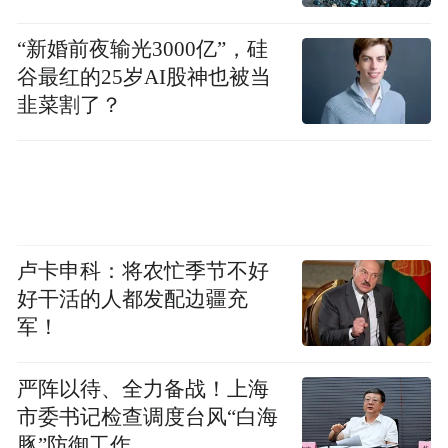
优化服务。
“新婚前夜输光3000亿”，硅
百度SEO、百度快照优化、百度关键词排
谷最红的25岁AI股神也被当
韭菜割了？
名、Google优化推广优势!
网站将近90%的流量来自搜索引擎,而百度、
Google占据了中国搜索引擎市场90%以上的
份额。通过我们对您的网站进行优化后,可以
提高您网站在各大搜索引擎上的自然排名,特
卢卡申科：将农忙季节不好
好干活的人都发配边疆充
别是百度和GOOGLE上的排名,通过百度关键
军！
词优化这样可以让您的潜在客户轻松找到您,
带来众多订单,提高公司销售。
严阵以待、全力备战！上海
市委书记检查调度台风“白海
专业:从2004年SEO刚在中国兴起的时候,我们
豚”防御工作