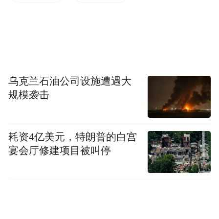
相关信息对用户来说更具有吸引力。
上海牛巨微网络科技有限公司信息技术的快
速发展,衍生了很多的营销推广方式,而今搜索
引擎优化就是最为热门的方式之一,同时也是
众多人们接受度比较高的营销方式,如今做网
乌克兰石油公司设施遭遇大
规模袭击
站SEO推广的关键词排名竞争也变得越来越
大,企业SEO营销优化要怎样获得有效的流量
和数据呢?
耗资4亿美元，特朗普的白宫
宴会厅修建项目被叫停
一、筛选出最精准的关键词
网站营销,其实也是关键词优化,所以在排名优
化之前,要筛选符合的网站关键词,有了精准的
关键词做排名,网站带来的流量也就会更加的