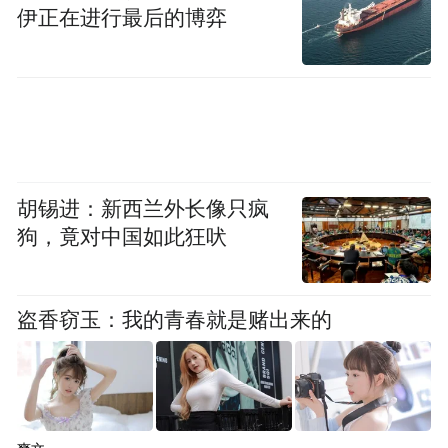
外链为皇,对网站SEO的影响是比较大的,而今
伊正在进行最后的博弈
做网站关键词优化要想能够在搜索引擎中获
得更多流量,做网站外链优化就是一个必不可
少的优化技巧之一,同时更多优质的网站外链,
才能够提升网站抓取频次,对网站权重和排名
的增长都能够带来巨大的助益。另外,除了做
胡锡进：新西兰外长像只疯
好外链发布外,还需要做好同行之间的友链交
狗，竟对中国如此狂吠
换,把同行的人流量也一并收入囊中。
四、做好关键词的布局
盗香窃玉：我的青春就是赌出来的
优化网站离不开合理的布局,其中关键词的布
局显得格外重要。所以,在优化网站中,关键词
需要做到合理,不得出现堆积、生硬插入等情