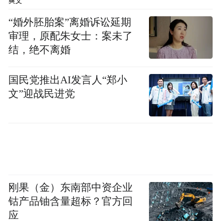
爽文
况,尽量的让段与段之间、句与句之间连贯、
“婚外胚胎案”离婚诉讼延期
有逻辑性。
审理，原配朱女士：案未了
结，绝不离婚
总之,做网站SEO推广的技巧有很多,同时不同
的网站推广方式,能够获得的优化效果都是有
国民党推出AI发言人“郑小
很大的差异的,因而做企业网站关键词优化时
文”迎战民进党
要仔细对你网站推广中的细节,从而确保网站
能够在搜索引擎中获得更多的排名和流量。
我们的服务
上海优化堂隶属于上海牛巨微网络科技有限
刚果（金）东南部中资企业
公司是全国较早一批开展搜索引擎优化服务
钴产品铀含量超标？官方回
商,为中小企业提供专业的百度优化、Google
应