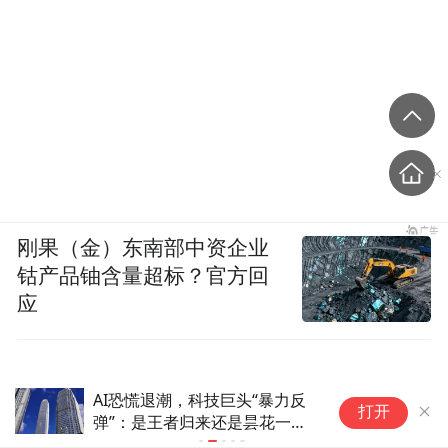
刚果（金）东南部中资企业
钴产品铀含量超标？官方回
应
AI恐慌退潮，科技巨头“暴力反
驾
打开
弹”：是王者归来还是昙花一
现？