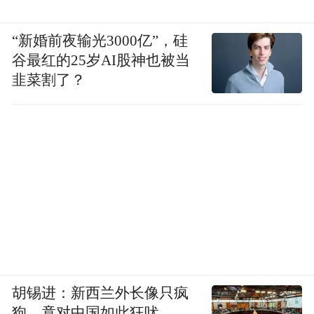
“新婚前夜输光3000亿”，硅
谷最红的25岁AI股神也被当
韭菜割了？
胡锡进：新西兰外长像只疯
狗，竟对中国如此狂吠