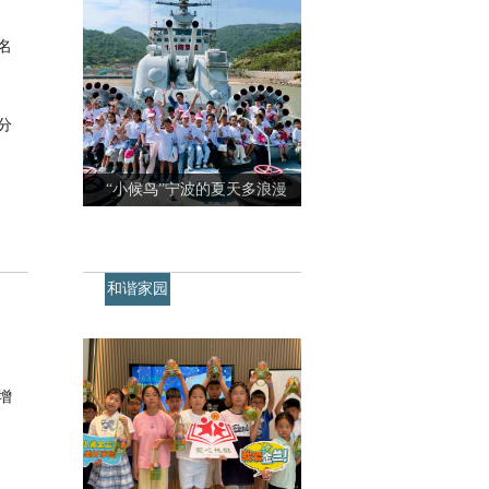
名
分
“小候鸟”宁波的夏天多浪漫
和谐家园
增