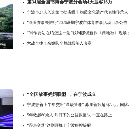
第34届全国书博会宁波分会场4天迎客16万
宁波市27人入选第七批省级非物质文化遗产代表性传承人
单
"跟着赛事去旅行"2026暑期宁波市体育赛事活动目录公告
“写作要站在鸡蛋这一边”钱利娜谈新作《两地秋》现场 
享七年创作路
六战全捷！余姚队全胜战绩杀入决赛
幸福
“全国故事妈妈联盟”，在宁波成立
宁波慈善上半年交出“温暖答卷” 募集善款超5亿元，同比
长10%
5年救起80余人 烈日下的公益救援队 一直在路上
“湿热交蒸”达到顶峰！宁波疾控提醒