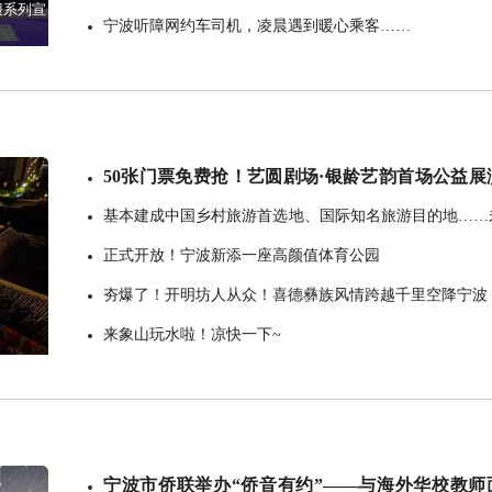
报系列宣
宁波听障网约车司机，凌晨遇到暖心乘客……
50张门票免费抢！艺圆剧场·银龄艺韵首场公益展
重磅启幕
基本建成中国乡村旅游首选地、国际知名旅游目的地……
来5年浙江旅游业这样规划
正式开放！宁波新添一座高颜值体育公园
夯爆了！开明坊人从众！喜德彝族风情跨越千里空降宁波 
来象山玩水啦！凉快一下~
宁波市侨联举办“侨音有约”——与海外华校教师