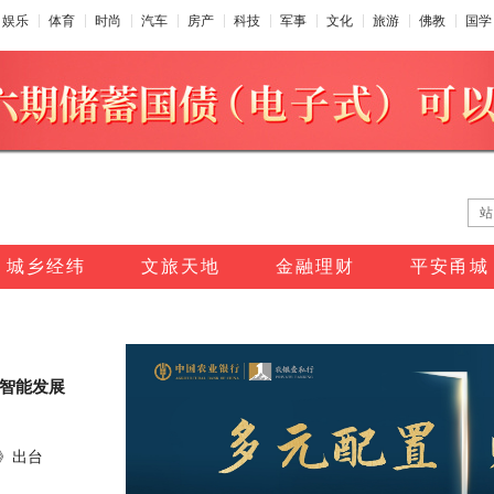
娱乐
体育
时尚
汽车
房产
科技
军事
文化
旅游
佛教
国学
站
城乡经纬
文旅天地
金融理财
平安甬城
工智能发展
》出台