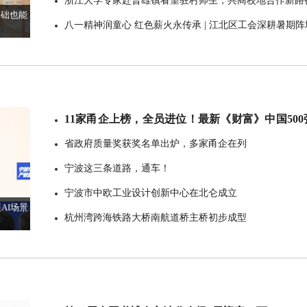
浙江大学专家赴普雄镇看望驻村师生，共商校地合作新路
基础也能
八一精神润童心 红色薪火永传承 | 江北区工会深耕暑期阵
开展国防教育
11家甬企上榜，全员进位！最新《财富》中国500
发布
省政府质量奖获奖名单出炉，多家甬企在列
宁波这三条道路，通车！
宁波市中欧工业设计创新中心在北仑成立
AI场景
杭州湾跨海铁路大桥南航道桥主桥初步成型