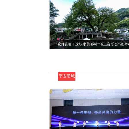
溪涧唱晚！这场水美乡村“溪上音乐会”流淌
平安甬城