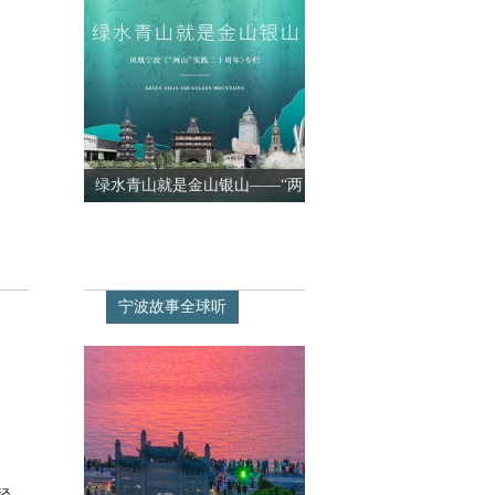
绿水青山就是金山银山——“两
山”实践二十周
宁波故事全球听