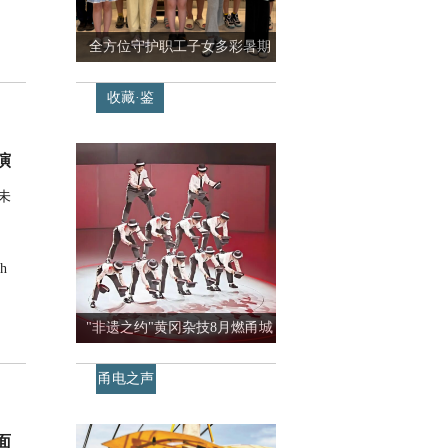
全方位守护职工子女多彩暑期
收藏·鉴
赏
演
未
h
"非遗之约"黄冈杂技8月燃甬城
甬电之声
面