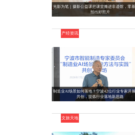
光影为笔｜摄影公益课把课堂搬进非遗馆，零
拍出好照片
产经资讯
制造业AI场景如何落地？宁波42位行业专家开展
共创，提炼行业落地新思路
文旅天地