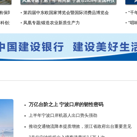
凤凰专题丨第十年·甬向新 宁波市2026年全国科技
者工作日
有保障
•
第四届中东欧国家博览会暨国际消费品博览会
•
“千
角科创关键支点
•
凤凰专题|锻造农业新质生产力
•
“唱
万亿台阶之上 宁波口岸的韧性密码
上半年宁波口岸机器人出口势头强劲
推动交通物流降本提质增效，浙江省政府出台重要意见