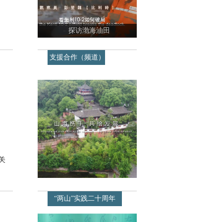
探访渤海油田
支援合作（频道）
关
“两山”实践二十周年