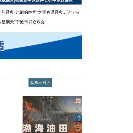
凤凰探营|第四届中东欧博览会中东欧展区
年的经典·此刻的声音”之青春诵经典走进宁波诺丁汉大学
响星期天”宁波市群众歌会
凤凰面对面