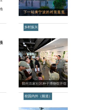
径
地
下一站来宁波的村里逛逛
乡村振兴
强
鄞州首家社区种子博物馆开馆
校园内外（频道）