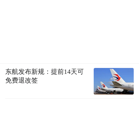
2019宁波文化旅游生活节联合米鱼记，推出
了十款为“月湖十洲”定制的特色粥品。美景
入食，各有风味，在8月30日的开幕式上“十
粥”也来到了活动现场，引发了一场“秋日喝
粥”潮流。
东航发布新规：提前14天可
如此别致风雅的2019宁波文化旅游生活节，
免费退改签
让我们一起相约月湖，行一场不散的文化旅
途，阅湖游心，驰骋诗意内外。