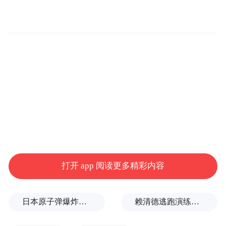
本届文化旅游生活节以天一阁•月湖景区为活
动主会场，通过音乐现场、艺术装置、互动
体验、文旅惠民、综合活动等五大板块，联
动招商银行、口碑、滴滴出行、蜗牛网等线
上线下渠道，联动米鱼记、苏宁、博世、西
门子•洪管家等品牌商户，吸引一百多家商户
打开 app 阅读更多精彩内容
参与，活动现场吸引数万人参加，直接消费
500多万，带动周边消费1000多万，同时挖掘
日本原子弹爆炸亲历者反对高市修改无核三原则，“她应该下台”
赖清德逃跑演练有美方人员参与，台媒体人：终于正式演练逃亡计划了
宁波特色文化，聚集文旅消费亮点，进行多