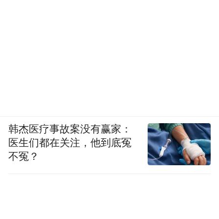
波菜市集·月湖夜市
8月30日傍晚，80家市集摊位汇聚马衙街，重
现月湖当年繁盛的夜市景象。除了梁弄大糕
等老底子的正宗宁波美食以及川北凉粉/青梅
酒/天然海苔等众多美味外，传统工艺与现代
韩杰医疗事故案没有赢家：
医生们都在关注，他到底冤
艺术相结合的“奇妙物语”文创区、集结旅游
不冤？
优惠的“山海创造”文化旅游区、展示宁波非
遗作品的“遗世独立”非遗区，群星荟萃，为
你带来不一样的文化集市新体验。