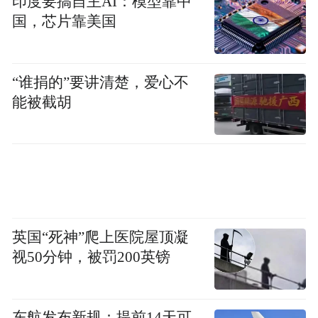
印度要搞自主AI：模型靠中
洲各文化单位联动各县市文旅局分别推出精
国，芯片靠美国
彩活动。此外，线上结合大型平台设立了文
化旅游生活节专题页面，推荐宁波特色美
食、文旅生活节优惠套票等内容。
“谁捐的”要讲清楚，爱心不
能被截胡
共享“碧沚明珠”
象征着本次文化旅游生活节主题“阅湖游
心”，直径7米的“碧沚明珠”艺术装置在月湖
湖面冉冉升起，标志着文化旅游生活节的启
动。
英国“死神”爬上医院屋顶凝
视50分钟，被罚200英镑
“月湖书香音乐会”
8月30日晚，天一阁广场上“月湖书香音乐会”
东航发布新规：提前14天可