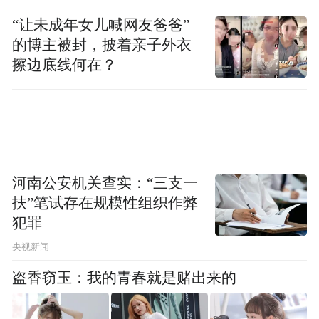
“让未成年女儿喊网友爸爸”
为响应国务院发展假日和夜间经济的号召，
的博主被封，披着亲子外衣
本次文化旅游生活节大力推进宁波市区夜间
擦边底线何在？
文旅经济，以“月湖书香”音乐会、天一荟专
场汇演等文艺舞台丰富宁波夜间文化演出市
场，以波菜市集·月湖夜市等惠民活动丰富文
旅场所的夜间餐饮、购物、演艺等功能，以
及天一国际艺术书市、“案上云烟”文人古玩
河南公安机关查实：“三支一
赏集、动漫快闪等多样化活动，鲜活展现文
扶”笔试存在规模性组织作弊
犯罪
化宁波的崭新风貌，推进宁波的夜间文旅消
费。
央视新闻
盗香窃玉：我的青春就是赌出来的