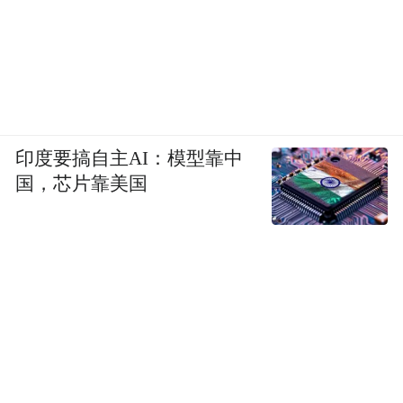
“天一荟”专场汇演
8月30日晚，月湖畔大方岳第上演知名戏剧，
国家一级演员陈莉萍款款而来，带来精彩的
经典越剧作品，另有宁波走书、滩簧甬剧、
京剧反串等节目名家荟萃，轮番上演，带人
印度要搞自主AI：模型靠中
们回到那个悠扬婉转的戏曲时代。
国，芯片靠美国
天一国际艺术书市
8月30日晚，来自世界各地的在甬艺术家亲临
金汇小镇广场书市现场，带来插画、首饰、
手绘涂鸦等各类艺术作品，更有现场艺术创
作、主题探讨等活动。现场设立双语换书区