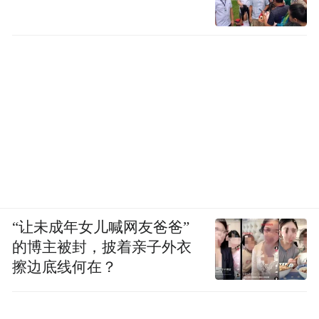
妙月湖。
四明结社·月湖诗歌朗诵会
8月30日下午，八行文化陈列馆及戏台中，古
琴演奏、汉服秀等传统风雅活动在古诗词诵
读的韵律下，展现出了更多的文化魅力。
“众乐笙歌”真人读书会
8月30日下午，天一荟真人读书会趣味开场，
“让未成年女儿喊网友爸爸”
市民们在此交换故事，互相了解，感受月湖
的博主被封，披着亲子外衣
之畔的交友雅致。
擦边底线何在？
“月湖食粥”共探十味