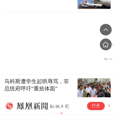
马科斯遭学生起哄辱骂，菲
总统府呼吁“重拾体面”
韩
打开
“