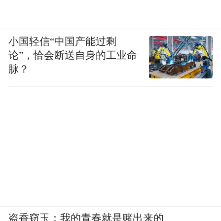
域，不少市民借此机会与现场的外国读书爱
好者们做了一次深入的文化交流。
小国轻信“中国产能过剩
“案上云烟”文人古玩赏集
论”，恰会断送自身的工业命
脉？
8月30日晚，月湖记忆广场汇集宁波知名古玩
藏家、鉴宝大师及其古董精品，打热闹旺有
趣的古玩集市，引得市民们纷纷前来“挖
宝”。
“锦绣十洲”艺术插花展
8月30日-9月3日，天一阁·月湖景区游客服务
中心2楼迎来了“锦绣十洲”艺术插花展，40种
中国传统插花艺术，通过插花师的巧手呈现
盗香窃玉：我的青春就是赌出来的