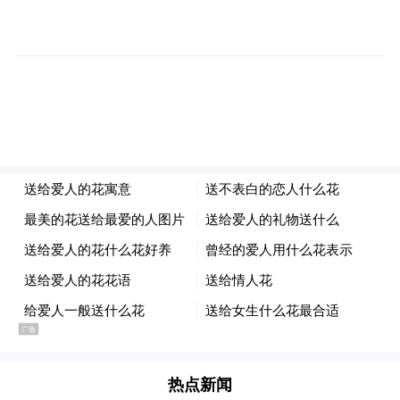
新文旅，新消费。2019宁波文化旅游生活节
不仅是宁波文化和旅游城市形象的彰显，更
是引进新业态、促进新消费的时代发展需
求。本次文化旅游生活节聚焦宁波新文旅，
构建消费新场景，以天一阁·月湖景区为核
心，覆盖全宁波。通过线上线下联动的方
式，促进文化旅游消费；运用跨界融合的表
现手法，吸引市内外广大市民尤其是年轻人
的参与，探索推动宁波城市文化旅游融合发
展新路径；通过统一的视觉、味觉、听觉、
触觉系统，以大活动方式综合呈现宁波文旅
新内容，打造宁波文化旅游新品牌。
展示新宁波，引领夜间文旅新消费
热点新闻