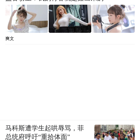
出别有风韵的十洲胜景。
“歌唱祖国”动漫快闪
爽文
恰逢祖国70华诞来临之际，宁波人也将用自
己的方式表达对祖国的热爱。在活动现场，
近百名年轻潮人和动漫玩偶共同带来了快闪
表演歌唱祖国，歌唱美好的新生活。
玉兰晚风纳凉会
8月30日晚，玉兰广场举办了一次怀旧又有新
意的纳凉晚会——品尝宁波特色冷饮、看文
马科斯遭学生起哄辱骂，菲
艺电影、听小型音乐会，感受夏末秋初的美
总统府呼吁“重拾体面”