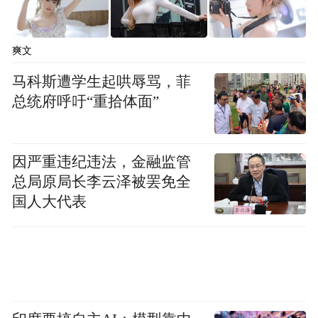
爽文
马科斯遭学生起哄辱骂，菲
总统府呼吁“重拾体面”
因严重违纪违法，金融监管
集合新业态，带来惠民便民新狂欢
总局原局长李云泽被罢免全
国人大代表
此次文化旅游生活节前期以月湖十洲的名字
和特色打造限量版“月湖食粥”，唤起人们对
月湖的历史记忆。文旅节当天，以天一阁广
场到天一荟为空间主线“一带两翼”，月湖十