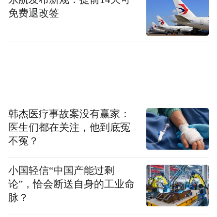
邀请了国内知名乐队秘密后院，用现代的方
免费退改签
式咏唱经典，以传统诗词展现中国文字之
美，通过传统乐器与现代乐器跨界融合，打
破时空界限，呈现了一场具有传统与现代冲
撞感的表演。
韩杰医疗事故案没有赢家：
医生们都在关注，他到底冤
不冤？
小国轻信“中国产能过剩
论”，恰会断送自身的工业命
脉？