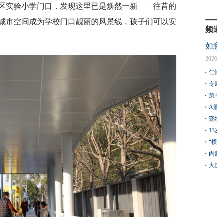
区实验小学门口，发现这里已是焕然一新——往昔的
城市空间成为学校门口靓丽的风景线，孩子们可以安
频
如
2026
仁
专
第
A
宠
1
“
内
大