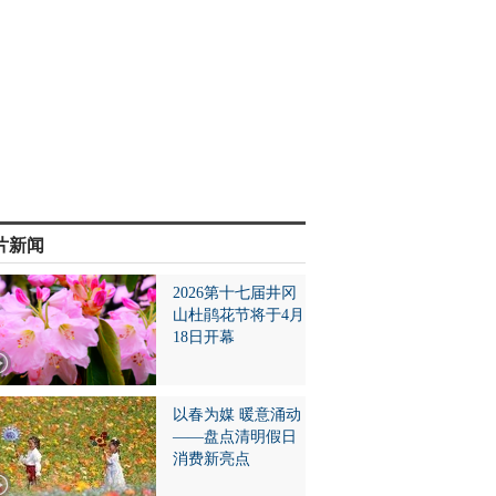
片新闻
2026第十七届井冈
山杜鹃花节将于4月
18日开幕
以春为媒 暖意涌动
——盘点清明假日
消费新亮点