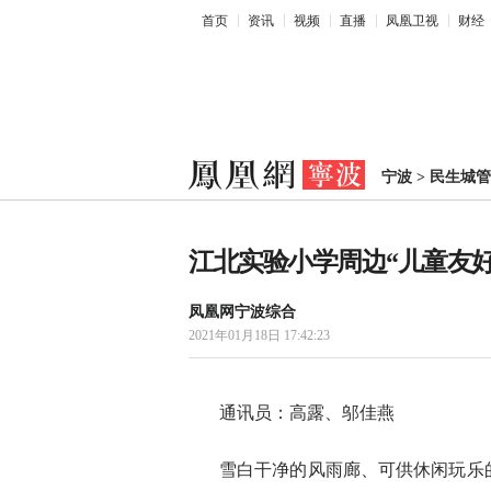
首页
资讯
视频
直播
凤凰卫视
财经
宁波
>
民生城管
江北实验小学周边“儿童友
凤凰网宁波综合
2021年01月18日 17:42:23
通讯员：高露、邬佳燕
雪白干净的风雨廊、可供休闲玩乐