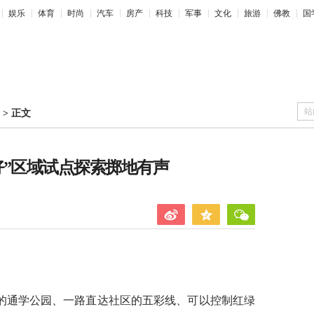
娱乐
体育
时尚
汽车
房产
科技
军事
文化
旅游
佛教
国
站
>
正文
好”区域试点探索掷地有声
的通学公园、一路直达社区的五彩线、可以控制红绿