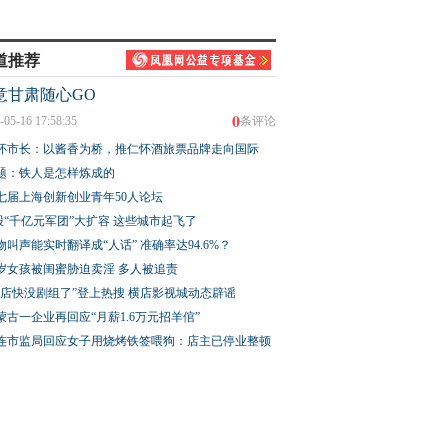
道推荐
意甘肃随心GO
0
-05-16 17:58:35
条评论
怀市长：以酱香为桥，推仁怀酒旅票品牌走向国际
题：铁人是怎样炼成的
七届上海创新创业青年50人论坛
股“千亿元军团”大扩容 这些城市起飞了
物叫声能实时翻译成“人话” 准确率达94.6%？
3岁女孩被闺蜜胁迫卖淫 多人被追责
横店快没剧组了”登上热搜 横店影视城动态辟谣
蒙古一企业再回应“月薪1.6万元招羊倌”
连市监局回应女子用烧烤铁签喂狗：店主已停业整顿