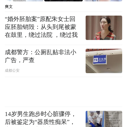
爽文
“婚外胚胎案”原配朱女士回
应胚胎销毁：从头到尾被蒙
在鼓里，绕过法院 ，绕过我
成都警方：公厕乱贴非法小
广告，严查
成都公安
14岁男生跑步时心脏骤停，
后被鉴定为“器质性痴呆”，