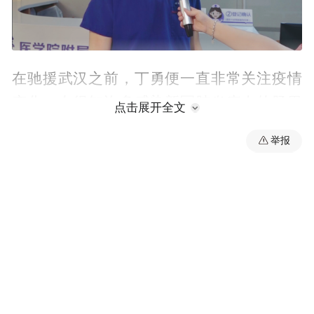
在驰援武汉之前，丁勇便一直非常关注疫情
变化。在得知许多感染新冠肺炎病人的肠胃
点击展开全文
受到很大影响时，尽管从事的并非呼吸科、
举报
感染科专业，但他也一直思考着如何用自己
的专业知识和临床经验，帮助患者得到更好
的康复。除了坚守消化科岗位，他还专门录
制了胃肠镜检查的健康科普视频，指导市民
在疫情期间正确接受胃肠镜检查。
作为一名医生，他对医术精益求精，对患者
满腔热忱；作为一名党员，他时常忘我工