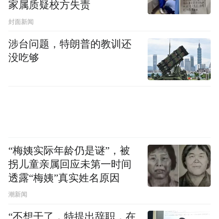
家属质疑校方失责
封面新闻
涉台问题，特朗普的教训还
没吃够
“梅姨实际年龄仍是谜”，被
拐儿童亲属回应未第一时间
透露“梅姨”真实姓名原因
潮新闻
“不想干了，特提出辞职，在