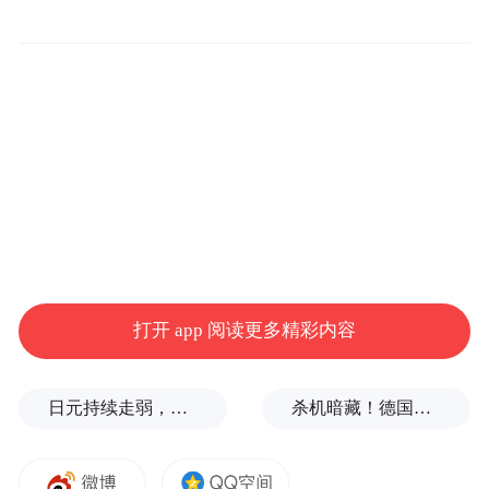
作，用医者仁心践行党员初心。
“特别声明：以上作品内容(包括在内的视频、图片或音
频)为凤凰网旗下自媒体平台“大风号”用户上传并发
布，本平台仅提供信息存储空间服务。
Notice: The content above (including the videos,
pictures and audios if any) is uploaded and posted
by the user of Dafeng Hao, which is a social media
platform and merely provides information storage
space services.”
打开 app 阅读更多精彩内容
日元持续走弱，给我们什么样的机会？
杀机暗藏！德国机场发现携爆炸物无人机，或涉及外国势力