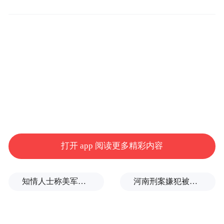
对于下一阶段东西部协作工作如何开
展，杨正平表示，要积极开展“线上”及“线
下”对接，建立两地定期互访、联席会议制
打开 app 阅读更多精彩内容
度，通过科学制定协作规划，健全对接机
制，强化督促指导，逐级压实责任。要紧紧
知情人士称美军高层正寻求对伊战事“退出路径”
河南刑案嫌犯被抓：逃窜过程中伤害多人
围绕越西“十四五”规划开展协作，加快探索
符合新发展阶段的协作方式，一方面要围绕