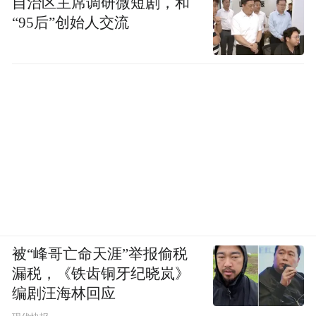
自治区主席调研微短剧，和
“95后”创始人交流
被“峰哥亡命天涯”举报偷税
漏税，《铁齿铜牙纪晓岚》
编剧汪海林回应