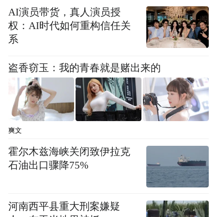
村、慈城古县城等地就消费振兴、文化振
AI演员带货，真人演员授
兴、劳务振兴、产业振兴进行实地考察。
权：AI时代如何重构信任关
系
来源：江北区对口支援和区域合作局
盗香窃玉：我的青春就是赌出来的
“特别声明：以上作品内容(包括在内的视频、图片或音
频)为凤凰网旗下自媒体平台“大风号”用户上传并发
布，本平台仅提供信息存储空间服务。
Notice: The content above (including the videos,
pictures and audios if any) is uploaded and posted
爽文
by the user of Dafeng Hao, which is a social media
platform and merely provides information storage
霍尔木兹海峡关闭致伊拉克
space services.”
石油出口骤降75%
河南西平县重大刑案嫌疑