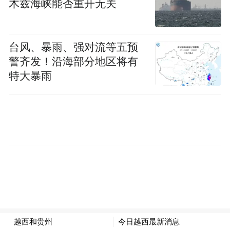
木兹海峡能否重开无关
台风、暴雨、强对流等五预
警齐发！沿海部分地区将有
特大暴雨
何建梅表示，江北人文底蕴深厚，生态环境
优美，产业基础扎实，是宜居宜业的好地
方。近年来，江北区委、区政府高度重视东
西部协作工作，不断推动扶贫协作工作向前
迈进，越西将按照上级要求部署，携手江北
进一步深入推进东西部协作工作，落实好产
业配套、项目推进、设施建设等各方面举
措，共同推动东西部协作工作走深走实。