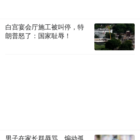
白宫宴会厅施工被叫停，特
朗普怒了：国家耻辱！
男子在家长群辱骂、煽动孤