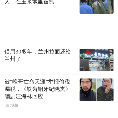
人，在玉米地里被抓
借用30多年，兰州拉面还给
兰州了
被“峰哥亡命天涯”举报偷税
漏税，《铁齿铜牙纪晓岚》
编剧汪海林回应
现代快报