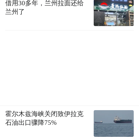
借用30多年，兰州拉面还给
兰州了
霍尔木兹海峡关闭致伊拉克
石油出口骤降75%