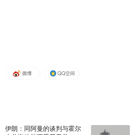
越西当地优势资源和特色产品，加快发展高
附加值、高效农业，同时强化市场化运作，
带动当地产业发展、群众增收；另一方面要
深化社会协作，积极开展教育、医疗资源扶
持，搭建人才培养、劳务协作平台，开展乡
镇、村企、村村之间结对协作行动。前期赴
越西开展东西部协作工作的干部要快速融入
越西，尽快打开局面，发挥自身优势，与越
西的干部深入交流学习，为两地东西部协作
工作打下良好的人才基础。
伊朗：同阿曼的谈判与霍尔