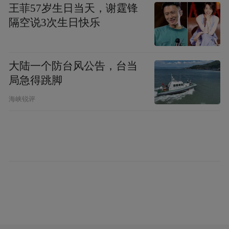
王菲57岁生日当天，谢霆锋
隔空说3次生日快乐
据了解，以“庆丰收、感党恩”为主题的第四
大陆一个防台风公告，台当
局急得跳脚
届中国农民丰收节金秋消费季在北京启动，
现场观众与长江经济带的浙江象山、江苏丰
海峡锐评
县、湖南永顺、湖北咸丰、贵州剑河、重庆
石柱、四川蒲江等七地的农民视频连线，并
将在央视播出。
本次活动由农业农村部、商务部、中央广播
电视总台和中华全国供销合作总社联合举
办，旨在充分调动社会和市场力量，培育节