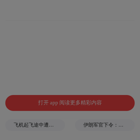
针对今年的开渔丰收和往年相比的新变化，
包朝阳说，以前象山的渔获物交易大都集中
在线下，受市场波动影响较大。近年来，象
山县通过打通冷链物流渠道，搭建线上线下
交易平台，探索直播带货等新模式，引导渔
获物交易线上线下双向发展，不仅让更多的
消费者能够品尝到地道的东海海鲜，还让渔
民兄弟能得到更大的市场回报。
打开 app 阅读更多精彩内容
飞机起飞途中遭雷击！航班滞留3小时临时换机
伊朗军官下令：如果美军踏上我国领土，就砍掉他们脚！