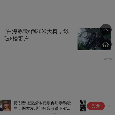
“白海豚”吹倒20米大树，戳
破6楼窗户
18岁少年胸腔藏3.89公斤“巨
泽
打开
弹”，湘雅医院医生联手精准拆
空
除