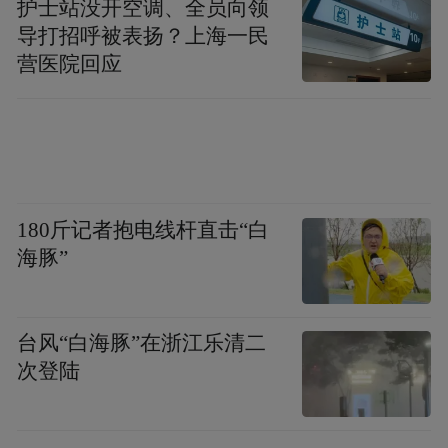
山县传媒中心主持人视角，介绍蟹膏饱满肉
护士站没开空调、全员向领
导打招呼被表扬？上海一民
质鲜美的梭子蟹，串联渔港鱼市繁忙丰收场
营医院回应
景，整合媒体传播、电商平台等渠道资源，
输出象山地域现象级文化，推广象山城市品
牌形象。(来源：象山发布）
“特别声明：以上作品内容(包括在内的视频、图片或音
频)为凤凰网旗下自媒体平台“大风号”用户上传并发
180斤记者抱电线杆直击“白
布，本平台仅提供信息存储空间服务。
海豚”
Notice: The content above (including the videos,
pictures and audios if any) is uploaded and posted
by the user of Dafeng Hao, which is a social media
platform and merely provides information storage
台风“白海豚”在浙江乐清二
space services.”
次登陆