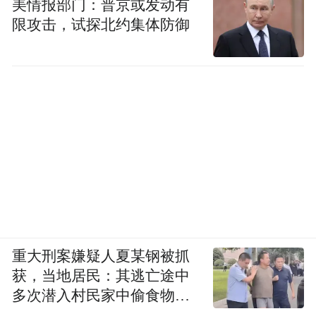
美情报部门：普京或发动有
限攻击，试探北约集体防御
重大刑案嫌疑人夏某钢被抓
获，当地居民：其逃亡途中
多次潜入村民家中偷食物被
发现