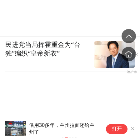
民进党当局挥霍重金为“台
独”编织“皇帝新衣”
义务兵报名倒计时！征兵眼科体
2
打开
检前，这几点务必自查