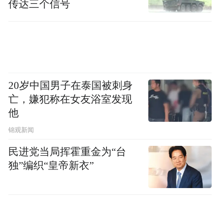
传达三个信号
20岁中国男子在泰国被刺身
亡，嫌犯称在女友浴室发现
他
锦观新闻
民进党当局挥霍重金为“台
独”编织“皇帝新衣”