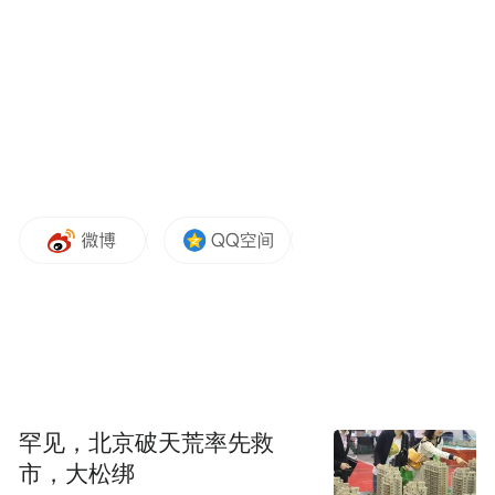
布，本平台仅提供信息存储空间服务。
Notice: The content above (including the videos,
pictures and audios if any) is uploaded and posted
by the user of Dafeng Hao, which is a social media
platform and merely provides information storage
space services.”
罕见，北京破天荒率先救
市，大松绑