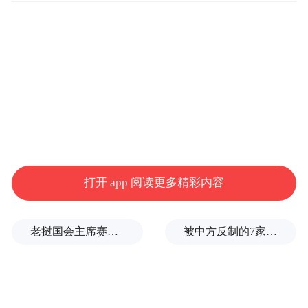
升，大地与海洋和谐生长，城市与乡村茁壮
绽放。
打开 app 阅读更多精彩内容
老挝国会主席赛宋蓬逝世
被中方反制的7家美国实体有何来头？
“特别声明：以上作品内容(包括在内的视频、图片或音
频)为凤凰网旗下自媒体平台“大风号”用户上传并发