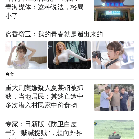
青海媒体：这种说法，格局
小了
盗香窃玉：我的青春就是赌出来的
爽文
重大刑案嫌疑人夏某钢被抓
获，当地居民：其逃亡途中
多次潜入村民家中偷食物被
发现
专家：日新版《防卫白皮
书》“贼喊捉贼”，想向外界