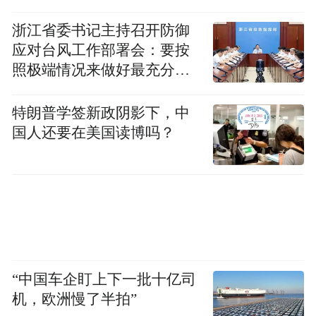
浙江省委书记主持召开防御
应对台风工作部署会：要按
照极端情况来做好最充分的
准备
中国机械科学研究总院，是机械装备研发的
特朗普学签新政阴影下，中
“国家队”。在材料成型研究方面，目前已达
国人还要在美国读博吗？
到顶尖水准，围绕材料成型建立的国家标准
化技术委员会达到28个，国际标准化技术委
员会4个，制造业相关专业杂志共21本。宁波
对基础制造产业的扶持力度，给许多中小微
企业提供了发展空间，南方中心也同样深受
关照。
“中国车企盯上下一批十亿司
机，欧洲慢了半拍”