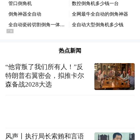
2019年，象山继望金属锻造有限公司同样遇
到了一个棘手的难题。起初，公司以铸造方
式制造挖掘机斗齿，在环境治理方面成本花
费巨大，为了降低成本，公司借助政府找到
热点新闻
了龙伟民的团队，了解情况后，龙伟民用已
淘汰的铁路钢轨将原有的铸造方式改为锻
“他背叛了我们所有人！”反
造，斗齿的寿命提升到了两倍，大大降低了
特朗普右翼密会，拟推卡尔
森备战2028大选
环境污染，利润也有所提升。目前，继望的
年产值已达到将近一亿，这其中，南方中心
的帮助起到了关键性的作用。因前期接洽顺
利，继望与南方中心将继续合作，成立一个
以截齿挖矿为主的合资公司，预计明年年初
风声丨执行局长索贿和言语
正式揭牌。