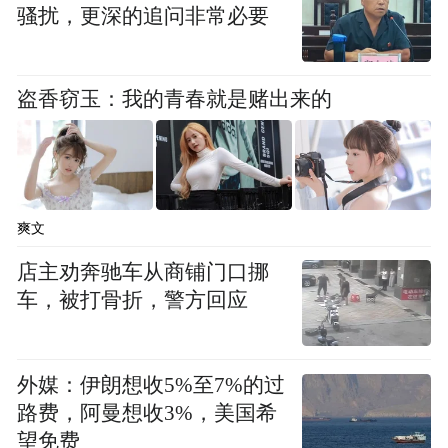
骚扰，更深的追问非常必要
另一家专做机械制造的西利泰克公司，主要
生产过程是将矿石中的尾矿渣碾碎，而后做
盗香窃玉：我的青春就是赌出来的
成建筑材料。但在生产过程中，老板王伟达
发现，设备不耐磨是个令人头疼的问题。仅
使用十几天到两三个月，就需要停工更换机
器。南方中心介入后，将金刚石微粉复合到
爽文
机器的摩擦表面，改造后，相对硬度比原来
店主劝奔驰车从商铺门口挪
的钢材料提升了几十倍，机器的寿命增长了
车，被打骨折，警方回应
几倍以上，使用时间呈几何数增长，远远超
出了王伟达的预期标准。
外媒：伊朗想收5%至7%的过
路费，阿曼想收3%，美国希
望免费