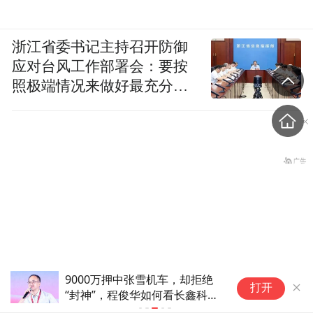
浙江省委书记主持召开防御
应对台风工作部署会：要按
照极端情况来做好最充分的
准备
9000万押中张雪机车，却拒绝
以
打开
“封神”，程俊华如何看长鑫科
被
特朗普学签新政阴影下，中
技？
“