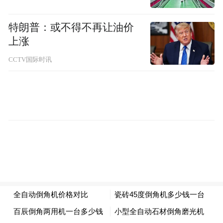
特朗普：或不得不再让油价
上涨
2010年，宁波信远公司的牙科车针在向海外
拓展的过程中遭遇技术壁垒。美国制定了一
CCTV国际时讯
个标准，只有颈部抗折强度达到16公斤的牙
针才能允许出口，在经历一次又一次的实验
后，强度依然不达标。焦急的时刻，“信远”
把求助的目光投向了龙伟民，时任郑州机械
研究所总工程师的龙伟民，帮助信远开发了
一种新型焊接材料，改进后，钻头破坏力普
遍达到18公斤以上。信远公司进一步开拓了
海外市场，直至今日，其生产的牙科钻产品
开始渗透到世界各地。