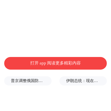
学历，荣誉加身，本有其它更好发展平台，
可他从河南奔赴而来，将满腔热血献给宁
波，成为团队的领军人物。
因基础制造工艺与宁波制造业的契合度，南
方中心选择了在宁波扎根。事实证明，他们
的选择是对的，落户宁波以来，研究院靠着
一百多名技术人员和接近六十名的产业工
打开 app 阅读更多精彩内容
人，陆续合作了100多家企业。中心以高端数
控机床装备与功能部件产业技术研发为主，
普京调整俄国防部高层人事布局，重用实战将领削弱“办公室将军”
伊朗总统：现在与最高领袖的联系非常困难
帮助企业攻克技术上的难题，目的是实现产
业技术协同发展。