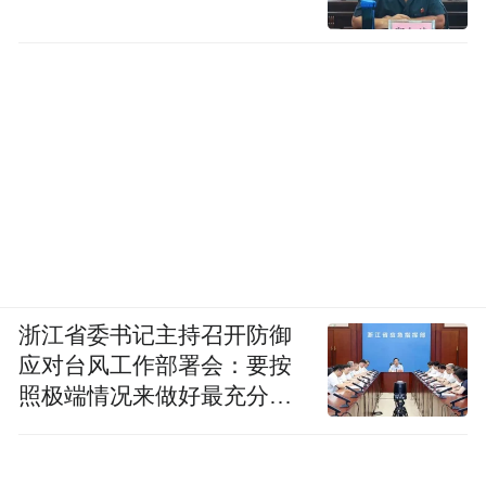
下，五年内培育1家上市企业，同时申请国际
合作基地，为助推宁波市制造业高质量发
展，向着更加广阔的目标迈进。
（编辑：凤凰网 王悦 王虎羽）
“特别声明：以上作品内容(包括在内的视频、图片或音
频)为凤凰网旗下自媒体平台“大风号”用户上传并发
布，本平台仅提供信息存储空间服务。
Notice: The content above (including the videos,
浙江省委书记主持召开防御
pictures and audios if any) is uploaded and posted
by the user of Dafeng Hao, which is a social media
应对台风工作部署会：要按
platform and merely provides information storage
照极端情况来做好最充分的
space services.”
准备