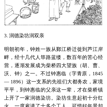
3. 润德染坊润双亲
明朝初年，钟姓一族从鄞江桥迁徙到芦江岸
畔，经十几代人筚路蓝缕，数百年的苦心经
营，逐渐发展成为柴桥四大望族（胡、曹、
沃、钟）之一。不过钟惠临（字青原，1845
— 1896）这一支系的先祖们大都务农，家境
平平，到钟惠临的父亲这一辈，才在柴桥镇
上开了一家润德染坊。染坊生意起初十分红
火，一度雇请了十多个工人，可惜好年景却