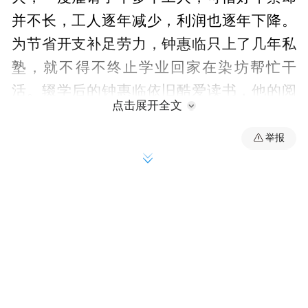
并不长，工人逐年减少，利润也逐年下降。
为节省开支补足劳力，钟惠临只上了几年私
塾，就不得不终止学业回家在染坊帮忙干
活。辍学后的钟惠临依旧酷爱读书，他的阅
点击展开全文
读范围很广，经史、通俗均有所涉猎，钟惠
临平时虽然端肃沉毅不苟言笑，但每每遇到
举报
志同道合之人就会打开话匣子，博古论今滔
滔不绝，为此也耽误不少工作，时常受到父
亲责骂。弟弟钟祥临（字兆熊，1852—
1904）根本没来得及进学堂，就被父亲安排
在染坊帮忙。钟祥临生性憨厚，开朗大方，
认为自己天赋不及兄长，抢着干染坊的力气
活，以便让哥哥有更多时间去读书做学问。