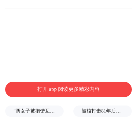
打开 app 阅读更多精彩内容
参考文献：
“两女子被抱错互换人生37年”一当事人沉默多日发声：我不是受益者
被核打击81年后，日本广岛废墟旁响起抗议声：拒绝拥核
钟观诰，1918.钟氏族谱(六修)序始[M].