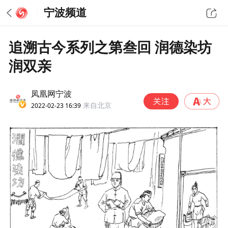
宁波频道
追溯古今系列之第叁回 润德染坊
润双亲
凤凰网宁波
2022-02-23 16:39
来自北京