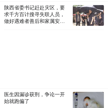
陕西省委书记赶赴灾区，要
求千方百计搜寻失联人员，
做好遇难者善后和家属安抚
工作
医生因漏诊获刑，争论一开
始就跑偏了