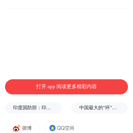
参观中，宁波市侨联代表团一行对中国国际
学校完备的设施设备、优美的校园环境、丰
富的校园文化建设，以及为海外华人华侨子
女接受中国基础教育所做出的努力表示赞
赏，对学校阶段性取得的成绩表示祝贺，对
打开 app 阅读更多精彩内容
校董们克服困难、慷慨解囊以支持学校的发
展表示了充分的肯定。双方就新形势下如何
印度国防部：印度成功试射“烈火-4”中程弹道导弹，可携带常规弹头和核弹头
中国最大的“环”，要来了
加强互动、整合，更好地发挥侨务资源的作
用进行了深入的交流和探讨。