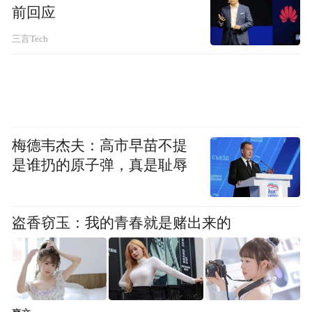
前回应
三言Tech
来源：里约中国国际学校
“特别声明：以上作品内容(包括在内的视频、图片或音
频)为凤凰网旗下自媒体平台“大风号”用户上传并发
布，本平台仅提供信息存储空间服务。
梅德韦杰夫：高市早苗不提
Notice: The content above (including the videos,
是谁扔的原子弹，真是耻辱
pictures and audios if any) is uploaded and posted
by the user of Dafeng Hao, which is a social media
platform and merely provides information storage
space services.”
盗香窃玉：我的青春就是赌出来的