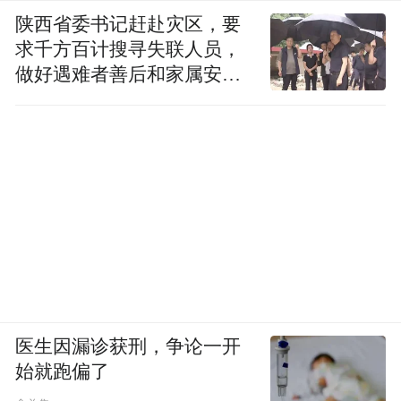
陕西省委书记赶赴灾区，要
求千方百计搜寻失联人员，
做好遇难者善后和家属安抚
工作
医生因漏诊获刑，争论一开
始就跑偏了