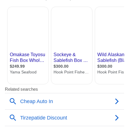
红美人杂柑高品质栽培技术
能缓解秋冬季
霜冻对果实的影响，实现外观与内在品质双
提升，使红美人上市期延迟到元旦前，精品
果比例提高到80%以上。通过该技术的应
用，象山红美人产区亩均产值达5万以上，精
品果园产值超10万元。
来源：象山发布
“特别声明：以上作品内容(包括在内的视频、图片或音