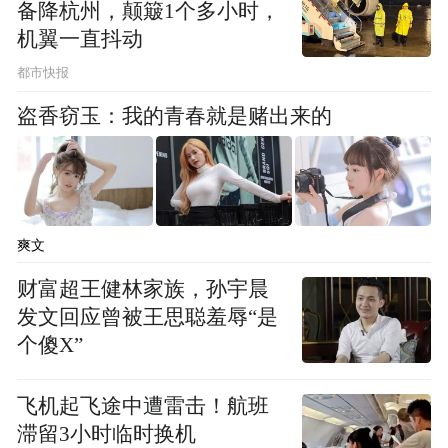
备降杭州，颠簸1个多小时，
机翼一直抖动
都市快报
盗香窃玉：我的青春就是赌出来的
爽文
财富超王健林家族，孙宇晨
发文回应曾被王思聪羞辱“是
个傻X”
飞机起飞途中遭雷击！航班
滞留3小时临时换机