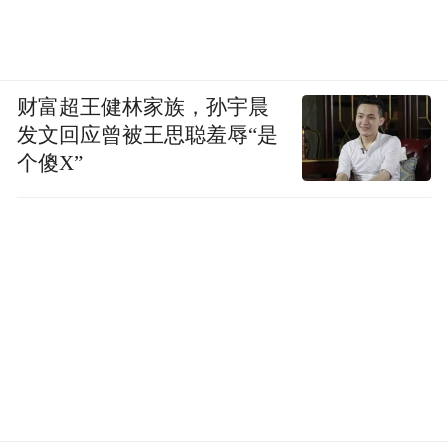
财富超王健林家族，孙宇晨
发文回应曾被王思聪羞辱“是
个傻X”