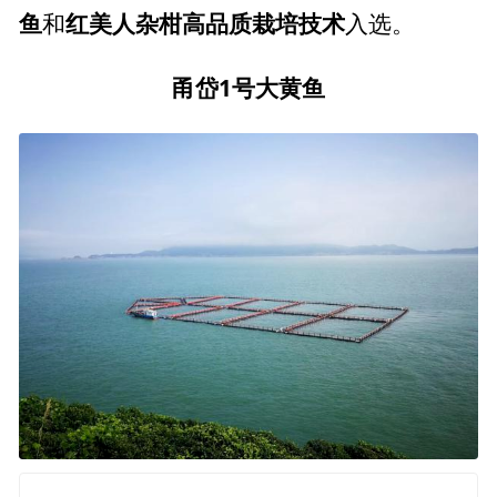
鱼
红美人杂柑高品质栽培技术
和
入选。
甬岱1号
大黄鱼