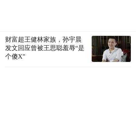
财富超王健林家族，孙宇晨
发文回应曾被王思聪羞辱“是
个傻X”