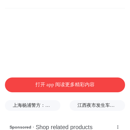
16.4%；与普通养殖大黄鱼相比，体型显匀称
细长。该品种目前已在浙江舟山、宁波、台
州、温州和福建宁德等省市大黄鱼主产区进
行推广。
红美人杂柑
高品质栽培技术
打开 app 阅读更多精彩内容
上海杨浦警方：男子为博取关注发布涉台风不实信息，被拘
江西夜市发生车祸，警方通报：司机酒后驾驶，7人受伤