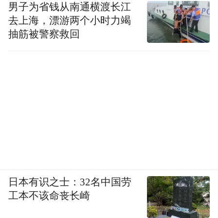
男子为省钱从南通横渡长江
不会让你共享屏幕。
去上海，漂游两个小时力竭
抽筋被警察救回
来源：宁波教育
“特别声明：以上作品内容(包括在内的视频、图片或音
频)为凤凰网旗下自媒体平台“大风号”用户上传并发
布，本平台仅提供信息存储空间服务。
Notice: The content above (including the videos,
pictures and audios if any) is uploaded and posted
by the user of Dafeng Hao, which is a social media
platform and merely provides information storage
space services.”
日本有识之士：32名中国劳
工本不该命丧长崎