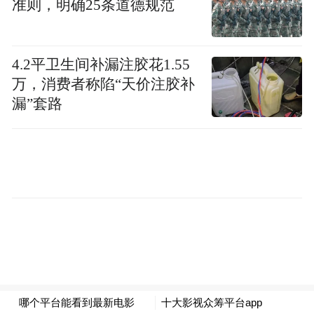
准则，明确25条道德规范
被一名自称“卧底警察”的人添加
个群聊后，
好友，至此掉入陷阱，3天被骗25万元
。对
方精准报出她的姓名和身份证号，声称“你涉
4.2平卫生间补漏注胶花1.55
嫌网络诈骗，已立案调查”。
万，消费者称陷“天价注胶补
漏”套路
石某又怕又慌，按要求先将自己5000多元生
对方又报出
活费转入“安全账户”。紧接着，
其母亲马女士的信息，威胁“不转母亲银行卡
里的钱，就立刻抓你去派出所”
。被逼无奈的
石某偷偷拿过母亲手机，用短信验证码破解
支付密码，将两张银行卡里的25万余元全部
转出。
对方还反复警告“这事必须保密，告诉家长就