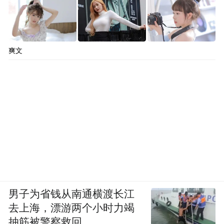
爽文
男子为省钱从南通横渡长江
去上海，漂游两个小时力竭
抽筋被警察救回