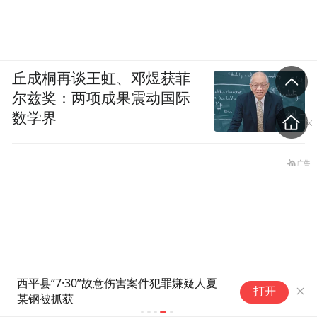
丘成桐再谈王虹、邓煜获菲
尔兹奖：两项成果震动国际
数学界
男
打开
目
诈