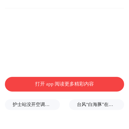
近日，湖南省怀化市溆浦县公安局兴隆派出
所成功破获一起专门针对小学生的电话卡盗
窃案，该案中被盗电话卡被用于电信诈骗等
犯罪活动。
经查，4名犯罪嫌疑人流窜至溆浦县，在学校
他们以“手机没电联系家人”或“借
周边活动。
用导航”等借口，向小学生“借用”电话手表。
得手后迅速拆解，盗取其中的电话SIM卡。
打开 app 阅读更多精彩内容
6月30日，该团伙在溆浦县某学校附近连续作
护士站没开空调、全员向领导打招呼被表扬？上海一民营医院回应
台风“白海豚”在浙江乐清二次登陆
案，骗取了20名小学生的电话卡，并立即转
部分被盗电话卡当天即被用于实施
交上线。
电信诈骗，导致相关号码被通信运营商冻