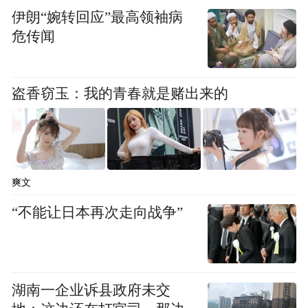
一个半小时了……”的引流短信。发送几十条
伊朗“婉转回应”最高领袖病
危传闻
后，小雨察觉异常，及时停止了操作。
北京反诈中心发出警示：暑假期间，已发现
盗香窃玉：我的青春就是赌出来的
多名11至17岁的未成年学生被诱骗发送此类
诈骗引流短信，且呈现蔓延趋势。
反诈民警强调，学生一旦参与此类“兼职”，
爽文
不仅可能影响自身电话卡使用，更严重的是
已涉嫌违法犯罪，需承担法律责任。从受害
“不能让日本再次走向战争”
者变成“帮凶”，往往仅一步之遥。
购买游戏装备+添加客服下载App=诈骗
湖南一企业诉县政府未交