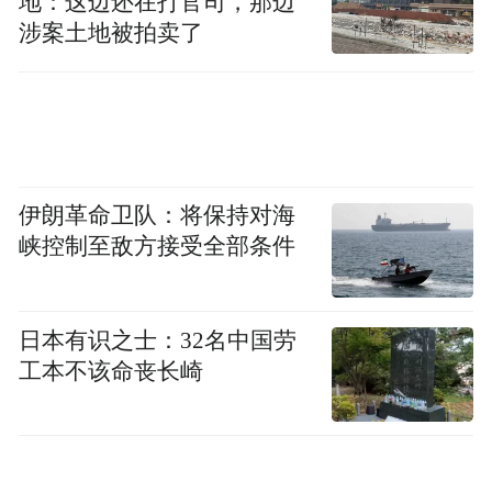
地：这边还在打官司，那边
7月6日，浙江省衢州市一名学生小杨（13
涉案土地被拍卖了
岁）在线下购买卡游徽章后，在某App上发
帖转售，随后便有人私信联系称想要购买，
并让小杨下载另一个App进行交易。
交易过程中，对方称已将钱付给交易平台，
伊朗革命卫队：将保持对海
让其添加平台“客服”进行收款。随后小杨将
峡控制至敌方接受全部条件
自己的收款码发送给“客服”，“客服”称小杨
是未成年人，要求其通过父母手机“垫付押
金”才能发货。
日本有识之士：32名中国劳
工本不该命丧长崎
在对方诱导下，小杨通过视频电话拍摄其母
亲手机，并按对方远程指导操作其母亲手机
进行汇款。对方以“退押金”为由，反复要求