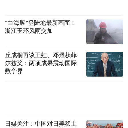
小杨扫码。直至母亲手机无钱支付后，仍未
能退回押金，小杨意识到被骗，共计损失
3.74万元。
“白海豚”登陆地最新画面！
浙江玉环风雨交加
近日，江苏的小张同学放假在家申请了一款
新游戏的内测资格，申请失败后不甘心，又
丘成桐再谈王虹、邓煜获菲
到网上搜索，进入了一个声称能办理内测资
尔兹奖：两项成果震动国际
格的直播间。
数学界
对方称，官方内测期间充值可享受返利优
惠，还能折上折，小张就按要求进行了多轮
充值共计3600多元，还把充值账号密码告诉
了对方。
日媒关注：中国对日美稀土