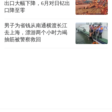
对方承诺内测资格和充值金额会在3天内生
出口大幅下降，6月对日钇出
效，可第二天小张想联系却发现对方失联，
口降至零
意识到被骗赶紧报了警。目前，案件正在侦
男子为省钱从南通横渡长江
办过程中。
去上海，漂游两个小时力竭
抽筋被警察救回
反诈提示
“三不”原则：
不点“免费领”链接，不加陌生
好友，不说验证码、密码。
“两立即”铁律：
遇恐吓立即关屏幕，被威胁
立即喊家长。
务必牢记：
真警察不会通过QQ/微信办案，
不会要验证码，不会让你用家长手机操作，