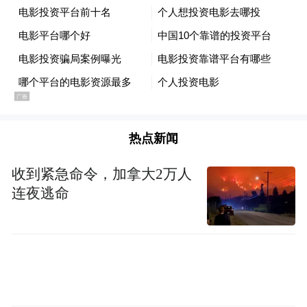
按抗拒调查处理”。直到7月7日，马女士接到
警方提醒电话，才发现两张银行卡余额清
零，石某这才哭着说出真相。目前阳新警方
正在调查此案。
轻松高薪兼职+群发指定短信=诈骗
热点新闻
14岁的中学生小雨（化名）想赚点零花钱，
收到紧急命令，加拿大2万人
很快被一则“急招线上客服助理”的信息吸
连夜逃命
引。对方许诺“发一条短信一块钱，日赚150
元”，工作内容仅是群发指定短信。
小雨信以为真，按对方提供的教程和号码，
用父母手机号发送了内容为“你的物件已经到