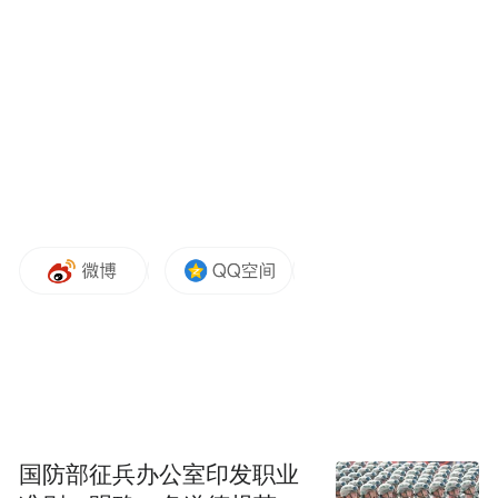
结。
接家长报警后，警方迅速行动。一方面联系
运营商协助受害学生注销涉案号码，另一方
面联合县反诈中心通过技术手段追踪嫌疑
人。7月3日，警方在湖南省郴州市桂阳县将4
名犯罪嫌疑人抓获归案。
目前，4名犯罪嫌疑人因涉嫌盗窃罪已被依法
采取强制措施，案件正在进一步侦办中。
自称“警察”+诱导偷拿父母手机=诈骗
国防部征兵办公室印发职业
7月4日，湖北黄石阳新高二女生石某加入一