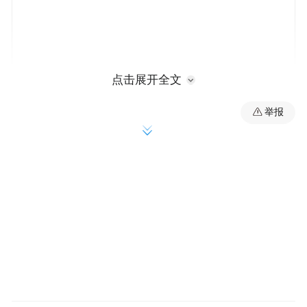
点击展开全文
举报
这一名为天峻的“童画”的城市街景项目，由
天峻县人民政府、浙江援青天峻工作组联合
宁波广电集团广播传媒与宁波市文化馆共同
发起。项目以青少年美育为纽带结合宁波孩
子想象的画笔，将青海天峻的美丽风光与人
文风情描绘成一幅幅“童画”展现在宁波街
头，让天峻的风景变成宁波城市一道亮丽街