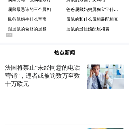
热点新闻
2023年，“一人一艺”特色文化课堂走进高原，为天峻县民族小学打
法国将禁止“未经同意的电话
造了一支鼓号队（宁波广播传媒供图）
营销”，违者或被罚数万至数
十万欧元
如今，美育正以润物细无声的方式，播下民
族共融的种子。未来，两地青少年可以通过
艺术的创作，看见远方的城市如何拥抱自己
的家乡；可以拓展更多形式，让文化交流从
展示走向互动。当越来越多的城市街景承载