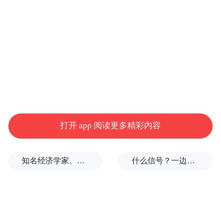
景。
天峻在哪里？天峻是什么样的？7岁王芯眼
中，它是一座快乐的农场。贾稼茹把羊群想
象成了雪山的“外卖员”，牛背上会响起悠扬
的小夜曲。
打开 app 阅读更多精彩内容
知名经济学家、教育家、出版人高希均辞世，享年90岁
什么信号？一边金价大跌，一边各国央行一直买