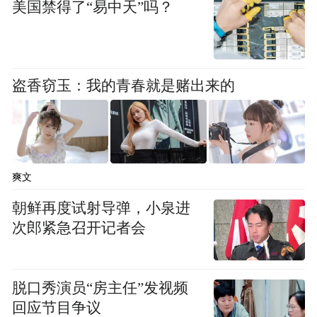
美国禁得了“易中天”吗？
起这样的故事，甬城的街头就有了“山海情
深”的生动表达。（宁波广播传媒）
来源：央广网客户端
盗香窃玉：我的青春就是赌出来的
“特别声明：以上作品内容(包括在内的视频、图片或音
频)为凤凰网旗下自媒体平台“大风号”用户上传并发
布，本平台仅提供信息存储空间服务。
Notice: The content above (including the videos,
爽文
pictures and audios if any) is uploaded and posted
by the user of Dafeng Hao, which is a social media
朝鲜再度试射导弹，小泉进
platform and merely provides information storage
次郎紧急召开记者会
space services.”
脱口秀演员“房主任”发视频
回应节目争议