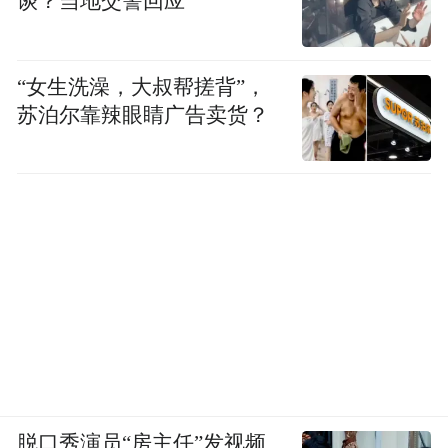
谈？当地交警回应
“女生洗澡，大叔帮搓背”，
苏泊尔靠辣眼睛广告卖货？
脱口秀演员“房主任”发视频