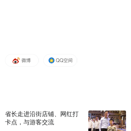
王芯的作品《开心农场》（宁波广播传媒供图）
在他们的“童画”里可以看见神山、牛羊和牧
歌；看见翠野、湖泊和美丽的卓玛。当一幅
画有了远方的“家”，有了心灵的对话，文化
的交融便悄然生根。
相关负责人表示，在宁波看见天峻，不仅是
地理距离的跨越，更是文化视角的融合。这
些“城市街景”打破了地域界限，让天峻的自
省长走进沿街店铺、网红打
卡点，与游客交流
然之美与人文之韵，成为宁波的一部分，以