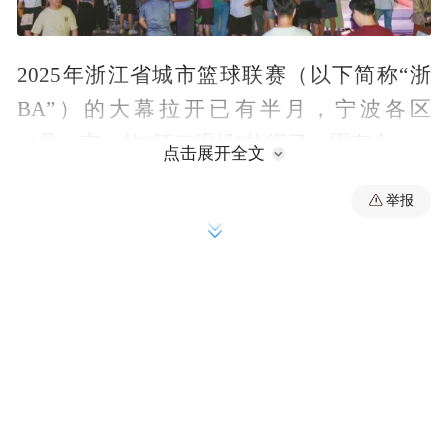
2025年浙江省城市篮球联赛（以下简称“浙
BA”）的大幕拉开已有半月，宁波各区
（县、市）的“第二现场”热闹了一周有余。
点击展开全文
目前，在市、县两级的商务、公安部门及宁
举报
波商业联合会商业广场分会的推动下，全市
已有35家商场、步行街、家电卖场参与赛事
直播，覆盖所有区（县、市）。→点击链接
查看35个直播点位
数据显示，8月20日，32个“第二现场”观赛点
吸引了超1.5万人次观看转播；8月26日，35