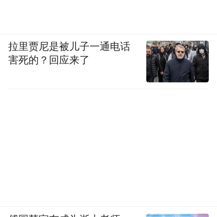
同步上新美食、展览、市集等消费场景，让
每份赛事热情都能找到对应的消费出口。
拉里贾尼是被儿子一通电话
来源：宁波商务
害死的？回应来了
“特别声明：以上作品内容(包括在内的视频、图片或音
频)为凤凰网旗下自媒体平台“大风号”用户上传并发
布，本平台仅提供信息存储空间服务。
Notice: The content above (including the videos,
pictures and audios if any) is uploaded and posted
by the user of Dafeng Hao, which is a social media
platform and merely provides information storage
space services.”