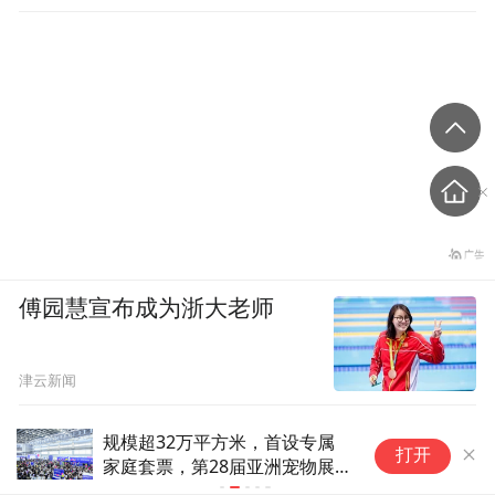
傅园慧宣布成为浙大老师
津云新闻
​规模超32万平方米，首设专属
男
打开
家庭套票，第28届亚洲宠物展
拍
来啦
以