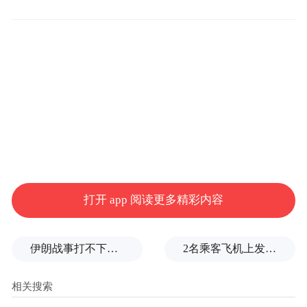
个观赛点吸引球迷近3万人次。相关商业综合
体的客流量与销售额，普遍较平日实现两位
数增长。
看球赛，与喝饮料也很搭。转播现场附近，
打开 app 阅读更多精彩内容
蜜雪冰城、糖纸、肯德基等饮品门店的销量
均有明显提升。尤其比赛开始前，店前排队
伊朗战事打不下去了？美军参联会主席力主“翻篇”
2名乘客飞机上发生肢体冲突，龙江航空回应
取餐成为常态，清爽解腻的冰饮是不少人的
首选。