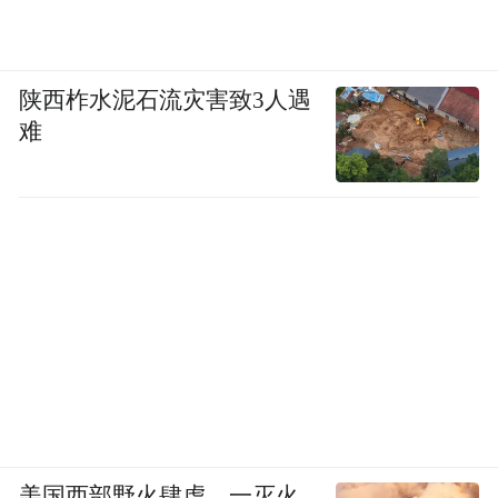
陕西柞水泥石流灾害致3人遇
难
美国西部野火肆虐，一灭火