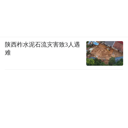
陕西柞水泥石流灾害致3人遇
难