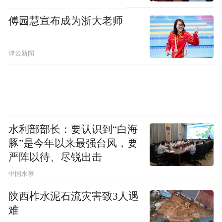
傅园慧宣布成为浙大老师
津云新闻
“浙BA”在大部分商场“火”出圈背后，体现了
消费升级的新思路。
宁波这些“第二现场”涵盖江边、卖场、街区
等多元场景，推动“单一观赛”向“全域消费”
水利部部长：要认识到“白海
转变，将球赛带来的短暂激情转化为持续的
豚”是今年以来最强台风，要
夜间消费盛宴。
严阵以待、尽锐出击
中国水事
陕西柞水泥石流灾害致3人遇
难