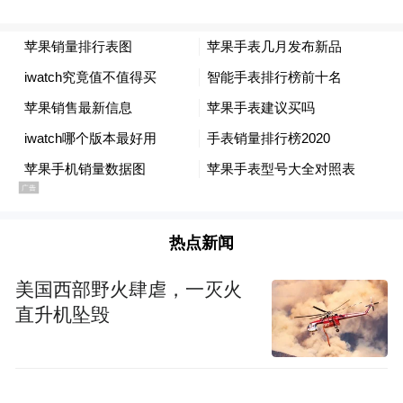
宁波老外滩举办观赛派对，邀请篮球宝贝热
舞助阵，现场还有超燃乐队演绎，球迷可参
与多个篮球互动游戏；奉化万达广场从8月
21日起连续五天举办少儿篮球比赛，现场集
合全年龄段观赛群体，挖掘体育消费新潜
力；宁波宏泰广场设置100多个座椅，结合
热点新闻
特色市集和游园活动，让球赛与购物氛围相
融，为市民提供纳凉场地；宁波开元广场联
美国西部野火肆虐，一灭火
直升机坠毁
动数十家品牌推出专属优惠，涵盖餐饮、零
售、娱乐等多个业态，有效拉动销售额……