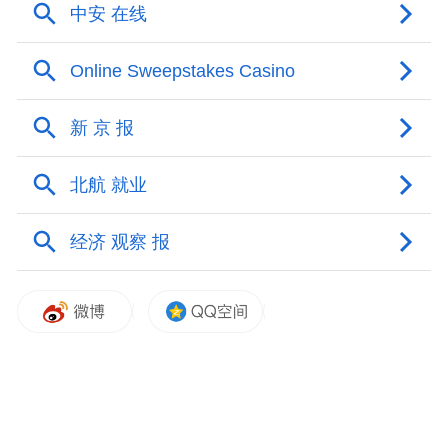
具备播放条件的家电卖场，也“收割”了一大
波流量。得益于“浙BA”和国补政策联动发
力，近期苏宁易各大门店的客流量与销售量
实现“双提升”。以8月20日宁波队坐镇主场迎
战永康队那晚为例，苏宁易购天一店客流量
较平时增长了40%，销售额较前一天增长了
35%。
赛事正酣，很多“第二现场”还“超会玩”——