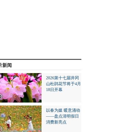
片新闻
2026第十七届井冈
山杜鹃花节将于4月
18日开幕
以春为媒 暖意涌动
——盘点清明假日
消费新亮点