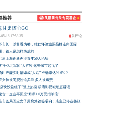
道推荐
意甘肃随心GO
0
-05-16 17:58:35
条评论
怀市长：以酱香为桥，推仁怀酒旅票品牌走向国际
题：铁人是怎样炼成的
七届上海创新创业青年50人论坛
股“千亿元军团”大扩容 这些城市起飞了
物叫声能实时翻译成“人话” 准确率达94.6%？
3岁女孩被闺蜜胁迫卖淫 多人被追责
横店快没剧组了”登上热搜 横店影视城动态辟谣
蒙古一企业再回应“月薪1.6万元招羊倌”
连市监局回应女子用烧烤铁签喂狗：店主已停业整顿