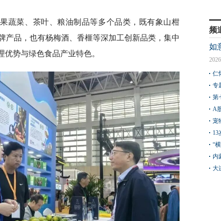
水果蔬菜、茶叶、粮油制品等多个品类，既有象山柑
频
牌产品，也有杨梅酒、香榧等深加工创新品类，集中
如
地理优势与绿色食品产业特色。
2026
仁
专
第
A
宠
1
“
内
大