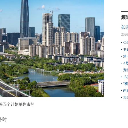
频
如
2026
仁
专
第
A
宠
1
“
内
大
等五个计划单列市的
务时