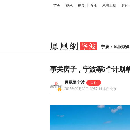
首页
资讯
视频
直播
凤凰卫视
财经
宁波
>
凤眼观甬
事关房子，宁波等5个计划
凤凰网宁波
2025年09月30日 08:57:14
来自北京