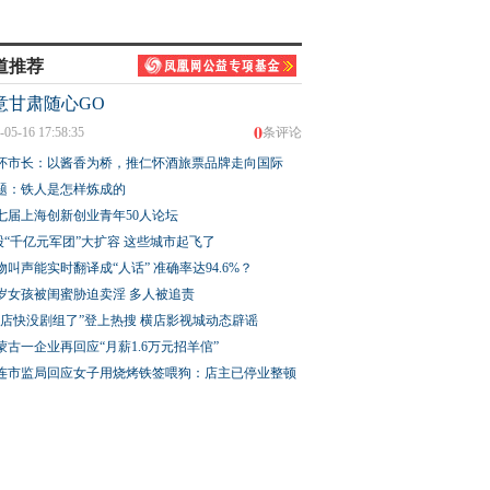
道推荐
意甘肃随心GO
0
-05-16 17:58:35
条评论
怀市长：以酱香为桥，推仁怀酒旅票品牌走向国际
题：铁人是怎样炼成的
七届上海创新创业青年50人论坛
股“千亿元军团”大扩容 这些城市起飞了
物叫声能实时翻译成“人话” 准确率达94.6%？
3岁女孩被闺蜜胁迫卖淫 多人被追责
横店快没剧组了”登上热搜 横店影视城动态辟谣
蒙古一企业再回应“月薪1.6万元招羊倌”
连市监局回应女子用烧烤铁签喂狗：店主已停业整顿