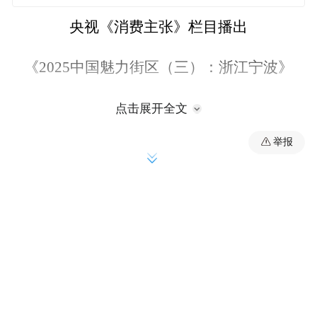
央视《消费主张》栏目播出
《2025中国魅力街区（三）：浙江宁波》
展现了老外滩、城隍庙、东钱湖等
点击展开全文
举报
火爆街区的全新业态
让我们一起
感受宁波的独特魅力吧
0
1
宁波老外滩