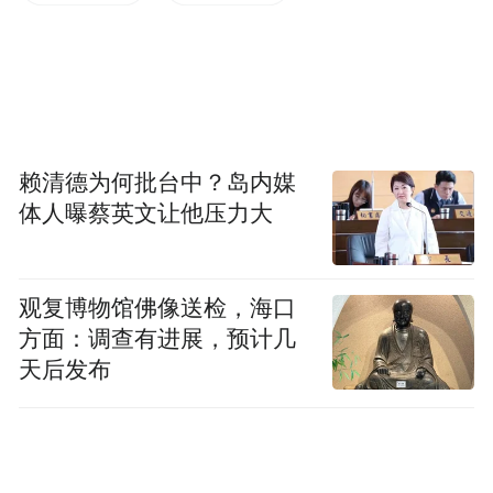
直到1979年宁波港正式迁至北仑
老外滩的港口时代才落下帷幕
赖清德为何批台中？岛内媒
体人曝蔡英文让他压力大
观复博物馆佛像送检，海口
方面：调查有进展，预计几
天后发布
曾经昼夜不息的码头