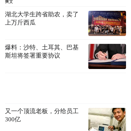
爽文
湖北大学生跨省助农，卖了
上万斤西瓜
爆料：沙特、土耳其、巴基
斯坦将签署重要协议
每当夜幕降临
又一个顶流老板，分给员工
300亿
沿江十里长街灯火交相辉映