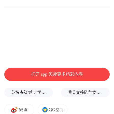
打开 app 阅读更多精彩内容
苏炜杰获“统计学界的诺贝尔奖”，又是北大数院07级
蔡英文接陈莹竞选总部主委？郭正亮爆玄机：她的谋划是陈其迈
宁波老外滩
开埠的历史比上海外滩还要早20年