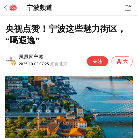
宁波频道
央视点赞！宁波这些魅力街区，
“噶遐逸”
凤凰网宁波
2025-10-03 07:25
来自北京