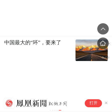
正在跟随着动感的音乐
和绚丽的灯光一起骑行
0
7
中国最大的“环”，要来了
IPN渔轮厂
汉
打开
江