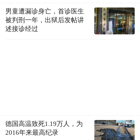
（凤凰网宁波 诸瑗瑗 通讯员 张梦柯）
男童遭漏诊身亡，首诊医生
被判刑一年，出狱后发帖讲
“特别声明：以上作品内容(包括在内的视频、图片或音
频)为凤凰网旗下自媒体平台“大风号”用户上传并发
述接诊经过
布，本平台仅提供信息存储空间服务。
Notice: The content above (including the videos,
pictures and audios if any) is uploaded and posted
by the user of Dafeng Hao, which is a social media
platform and merely provides information storage
space services.”
德国高温致死1.19万人，为
2016年来最高纪录