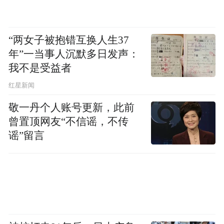
“两女子被抱错互换人生37
在比赛区域旁，机械化作业演示同步展开。
年”一当事人沉默多日发声：
现场展示了从机收减损到秸秆打捆、机收测
我不是受益者
产，再到翻耕平地、条播移栽等全环节机械
红星新闻
化作业。液压翻转犁、五铧犁、折叠式秸秆
敬一丹个人账号更新，此前
还田机、卫星平地机、纯电动旋耕机、油菜
曾置顶网友“不信谣，不传
精量联合播种机、智能精量播种机……特别
谣”留言
值得一提的是，现场多款先进机具的现场演
示，生动展现了浙江省农机化发展的最新成
果。
当前，浙江省正加快补齐农机短板。除了大
力推广插秧机、精量播种机等主流机具外，