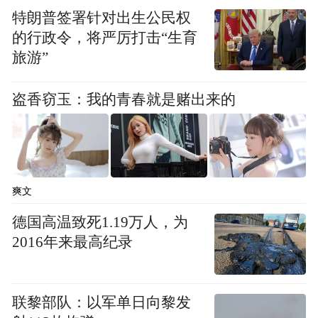
特朗普签署针对出生公民权
的行政令，将严厉打击“生育
旅游”
盗香窃玉：我的青春就是赌出来的
爽文
德国高温致死1.19万人，为
最终，来自宁波的参赛选手田华达斩获一等
2016年来最高纪录
奖，来自舟山的夏飞舟和来自绍兴的赵维梁
斩获二等奖，来自嘉兴的葛魁彪、来自温州
联黎部队：以军单日向黎发
的汪永军、来自衢州的管建勇斩获三等奖。