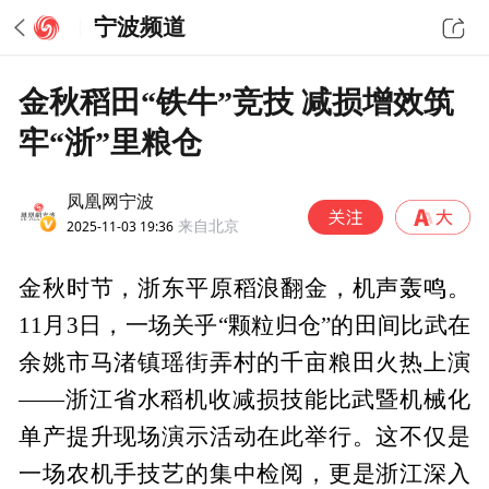
宁波频道
金秋稻田“铁牛”竞技 减损增效筑
牢“浙”里粮仓
凤凰网宁波
2025-11-03 19:36
来自北京
金秋时节，浙东平原稻浪翻金，机声轰鸣。
11月3日，一场关乎“颗粒归仓”的田间比武在
余姚市马渚镇瑶街弄村的千亩粮田火热上演
——浙江省水稻机收减损技能比武暨机械化
单产提升现场演示活动在此举行。这不仅是
一场农机手技艺的集中检阅，更是浙江深入