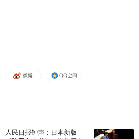
降低割台、控制转速、匀速前进……来自余
姚市田原农机专业合作社的田华达全神贯
注，每一个操作环节都力求精准到位。作为
一位拥有五六年参赛经验的资深机手，田华
达曾获2024年全省水稻机插比赛第二名、
2025年第一名的优异成绩。“赛前经过充分训
人民日报钟声：日本新版
练，今天发挥很稳定，很有信心！”他在赛后