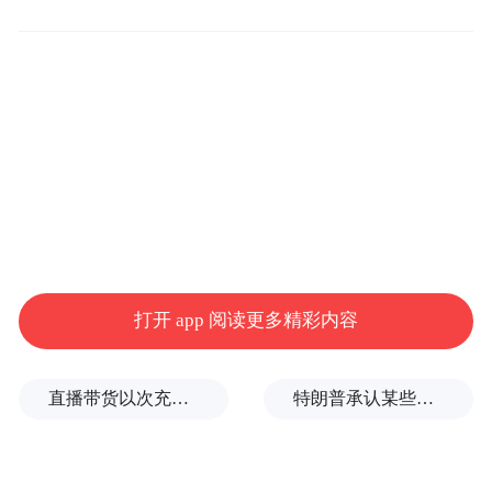
开激烈角逐。比赛现场，机声隆隆，稻浪翻
滚，选手们操控着联合收割机在田间精准作
业。
打开 app 阅读更多精彩内容
直播带货以次充好、拒不发货，算诈骗吗？
特朗普承认某些弹药供应紧张