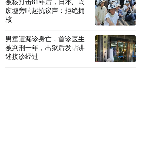
被核打击81年后，日本广岛
还在布局动平衡拖拉机、智能水田除草等机
废墟旁响起抗议声：拒绝拥
核
械的研制攻关。同时，通过强化农事服务中
心规划布局、提升农机装备水平、培育农机
男童遭漏诊身亡，首诊医生
人才、强化联农带农服务等举措，全力构建
被判刑一年，出狱后发帖讲
现代化农机服务体系。
述接诊经过
暮色渐浓，瑶街弄村的稻田里，收割后的稻
茬整齐如列，仿佛在大地上书写着现代农业
的答卷。在这场关乎粮食安全的“减法”中，
浙江正以科技之力、机械之能，让每一分耕
地发挥最大效益，让“浙”里粮仓更加丰实稳
固。