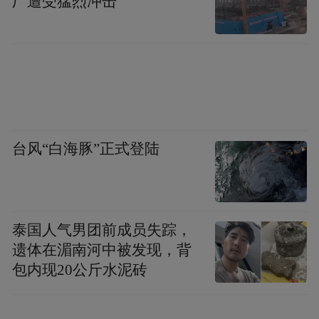
厂遭受猛烈冲击
台风“白海豚”正式登陆
余姚本土姚剧更是亮点，2024宁波周信芳戏
剧集金奖获得者、十大名票第一名杨乐意的
《半把剪刀·法场辩仇》展现姚剧醇厚魅力，
泰国人气男团前成员失踪，
尾声《姚江水长又长》以深情唱词寄托乡情
遗体在湄南河中被发现，背
与情谊。
包内现20公斤水泥砖