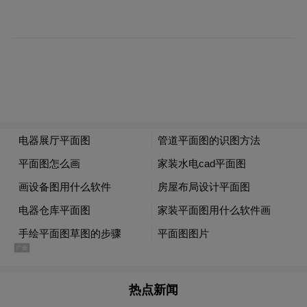
独舞《相思笺》以轻盈舞步传递细腻柔情，
沈波波老师的莲花落《翠姐姐回娘家》则以
诙谐说唱翻转氛围，逗乐全场。越剧专场高
光不断，姚可坚、董鹊玲演唱的《三盖衣·送
凤冠》尽显江南韵味，金利清、徐亚军演绎
的《王老虎抢亲·寄闺》凭借精湛演技获满堂
彩。
热点新闻