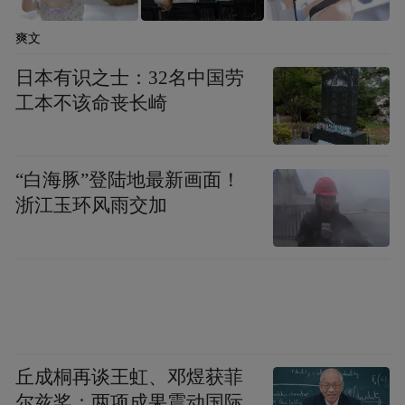
爽文
日本有识之士：32名中国劳
工本不该命丧长崎
“白海豚”登陆地最新画面！
浙江玉环风雨交加
丘成桐再谈王虹、邓煜获菲
尔兹奖：两项成果震动国际