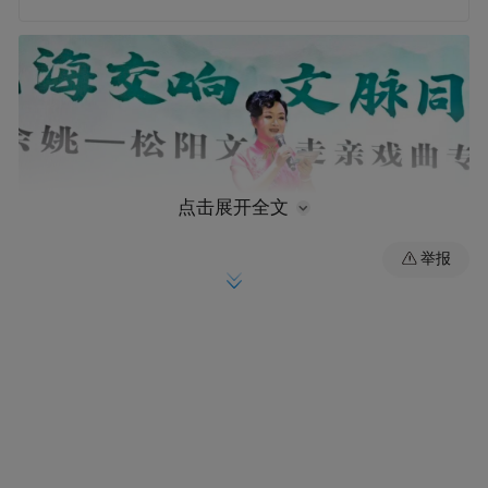
点击展开全文
举报
演出在沪剧《燕燕做媒》中拉开帷幕，尹巧
玲等四位表演者以婉转唱腔点燃现场；随后
叶泽锋老师演绎越剧《陆文龙归宋》，将少