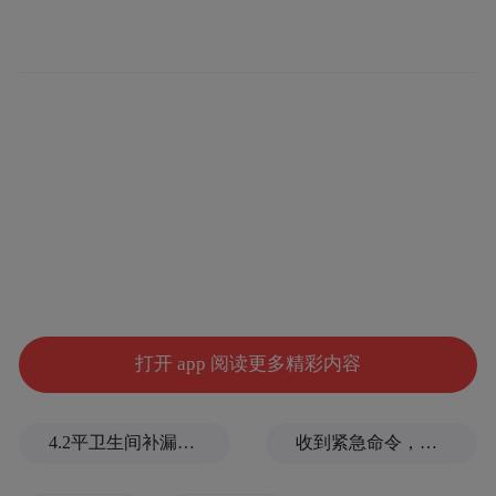
年英雄忠肝义胆展现得淋漓尽致。
打开 app 阅读更多精彩内容
4.2平卫生间补漏注胶花1.55万，消费者称陷“天价注胶补漏”套路
收到紧急命令，加拿大2万人连夜逃命