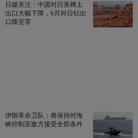
“特别声明：以上作品内容(包括在内的视频、图片或音
日媒关注：中国对日美稀土
频)为凤凰网旗下自媒体平台“大风号”用户上传并发
出口大幅下降，6月对日钇出
布，本平台仅提供信息存储空间服务。
口降至零
Notice: The content above (including the videos,
pictures and audios if any) is uploaded and posted
by the user of Dafeng Hao, which is a social media
platform and merely provides information storage
space services.”
伊朗革命卫队：将保持对海
峡控制至敌方接受全部条件