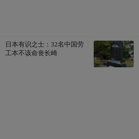
日本有识之士：32名中国劳
工本不该命丧长崎
呈现别样古典之美的模舞《小冬》将戏曲的
韵味与舞蹈的灵动相融，省级非遗《表演木
偶摔跤》引发现场高潮，郑建芬老师的绍剧
《于谦·太后千岁》彰显忠臣气节，歌伴舞
《你》则以高昂旋律，将心底的牵挂娓娓道
来，让现场氛围愈发浓厚。