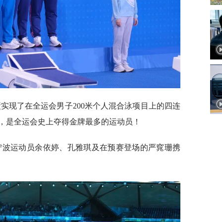
绩实现了在全运会男子200米个人混合泳项目上的四连
牌，是全运会史上夺得金牌最多的运动员！
，宁波运动员余依婷、孔雅琪及在预赛登场的严窕珊携