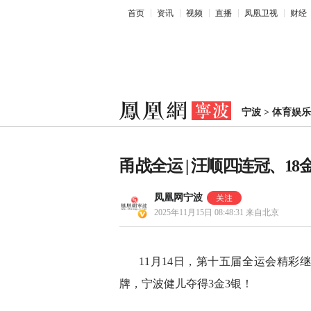
首页
资讯
视频
直播
凤凰卫视
财经
宁波
>
体育娱乐
甬战全运 | 汪顺四连冠、
凤凰网宁波
2025年11月15日 08:48:31
来自北京
11月14日，第十五届全运会精
牌，宁波健儿夺得3金3银！