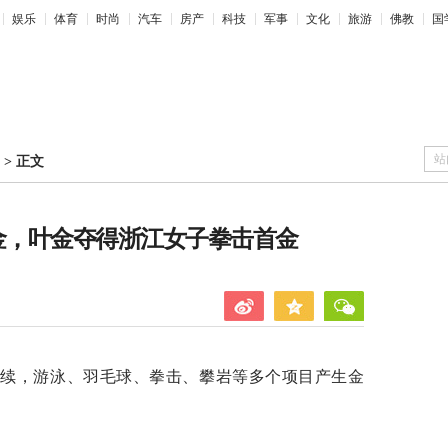
娱乐
体育
时尚
汽车
房产
科技
军事
文化
旅游
佛教
国
站
>
正文
18金，叶金夺得浙江女子拳击首金
彩继续，游泳、羽毛球、拳击、攀岩等多个项目产生金