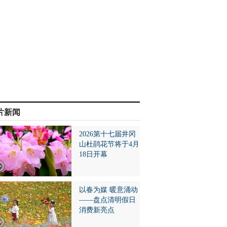
片新闻
2026第十七届井冈
山杜鹃花节将于4月
18日开幕
以春为媒 暖意涌动
——盘点清明假日
消费新亮点