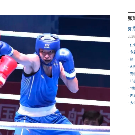
频
如
2026
仁
专
第
A
宠
1
“
内
大