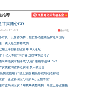
道推荐
意甘肃随心GO
0
-05-16 17:58:35
条评论
怀市长：以酱香为桥，推仁怀酒旅票品牌走向国际
题：铁人是怎样炼成的
七届上海创新创业青年50人论坛
股“千亿元军团”大扩容 这些城市起飞了
物叫声能实时翻译成“人话” 准确率达94.6%？
3岁女孩被闺蜜胁迫卖淫 多人被追责
横店快没剧组了”登上热搜 横店影视城动态辟谣
蒙古一企业再回应“月薪1.6万元招羊倌”
连市监局回应女子用烧烤铁签喂狗：店主已停业整顿