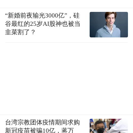
“新婚前夜输光3000亿”，硅
谷最红的25岁AI股神也被当
韭菜割了？
台湾宗教团体疫情期间求购
新冠疫苗被骗10亿，蒋万