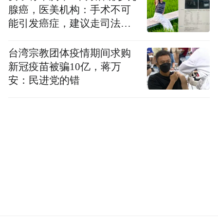
腺癌，医美机构：手术不可
只要是英雄，甬城人民就不会忘记他们。宁
能引发癌症，建议走司法途
波也在凝聚更广泛的社会力量，让见义勇为
径
精神在实实在在的保障中延续，也让整座城
台湾宗教团体疫情期间求购
市因义举而更有温度。
新冠疫苗被骗10亿，蒋万
安：民进党的错