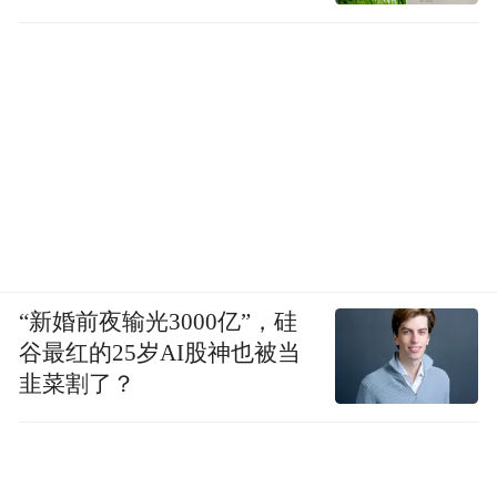
径
员奖励外，社会各界也以各种方式传递着温
暖。9月2日，在宁波市见义勇为基金会等部
门的努力下，首批“平安四明卡”发出。
为礼遇英雄，我市开创性地推出“平安四明
卡”，携手多家企业以实实在在的福利传递城
市温情。凭“平安四明卡”，见义勇为人员及
家属可在企业旗下门店消费时享受多项专属
优惠。截至目前，全市已发放该卡近470张。
“新婚前夜输光3000亿”，硅
谷最红的25岁AI股神也被当
韭菜割了？