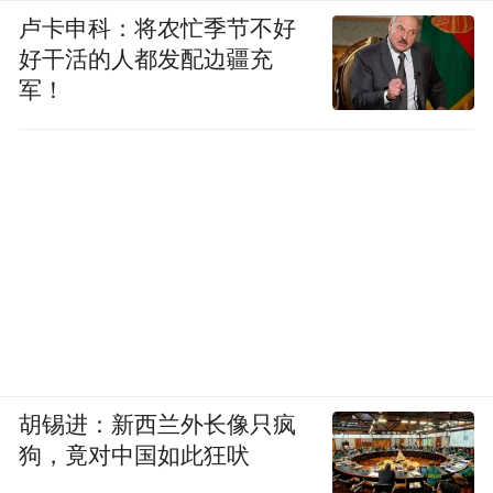
卢卡申科：将农忙季节不好
第一批“平安四明卡”推出时，企业代表们是这样说
好干活的人都发配边疆充
的。
军！
企业代表们也表示：“社会的温暖需要每个
人、每个机构共同守护。为见义勇为者提供
回馈，是我们一直以来的心愿。我们愿尽一
份绵薄之力，让这些挺身而出的英雄感受到
实实在在的关怀。”
来源：文明宁波
胡锡进：新西兰外长像只疯
“特别声明：以上作品内容(包括在内的视频、图片或音
频)为凤凰网旗下自媒体平台“大风号”用户上传并发
狗，竟对中国如此狂吠
布，本平台仅提供信息存储空间服务。