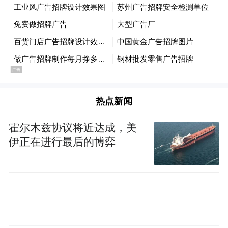
在奉化西坞，由当地派出所副所长王磊牵头
组建的“坞里益家”志愿者组织，已成为见义
勇为者的另一个“家”。
志愿者张桥便是其中一员。如今，他积极投
热点新闻
身于各类义务巡逻工作，默默守护着一方平
安。张桥自己也是一位见义勇为者——
霍尔木兹协议将近达成，美
伊正在进行最后的博弈
2022年5月，在西街河边，他凭借一把长木扫
把，不顾自己不会游泳的危险，涉入水中奋
力救起一名落水女孩。事后，他悄然离去，
直到被多方寻找才为人所知。他也因此被称
为当年的“最美西坞人”。