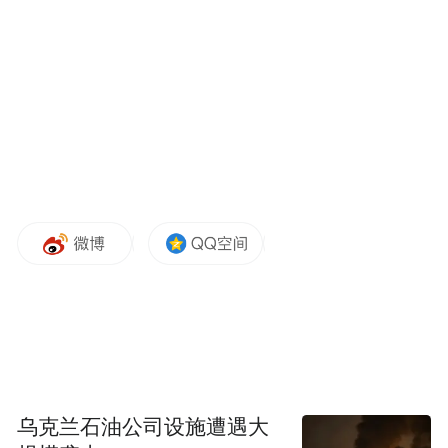
今年以来，全市已确认的见义勇为行为有30
余起。而自2000年至今，宁波已涌现出这样
的英雄超过470位。
他们之中，有人直面利刃，与凶徒英勇搏
斗；有人冲向险境，处置重大安全事故；有
人危难时刻挺身而出，以血肉之躯守护他
人……他们用行动捍卫了人间大义与无疆大
爱，更用鲜血乃至生命铸就了舍己为人、无
私无畏的浩然正气。
乌克兰石油公司设施遭遇大