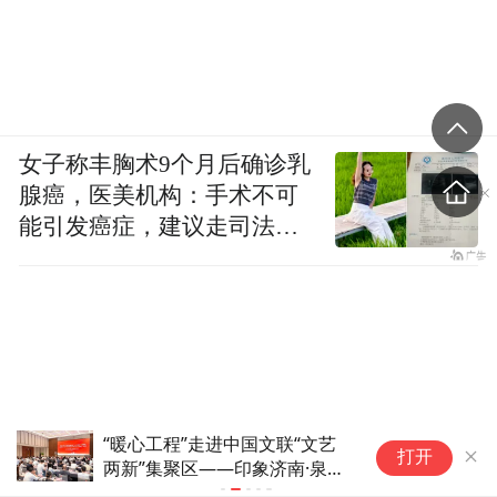
女子称丰胸术9个月后确诊乳
腺癌，医美机构：手术不可
能引发癌症，建议走司法途
径
鼓励领导干部带头休假之后又撤
上
打开
回文件，到底什么意思嘛？