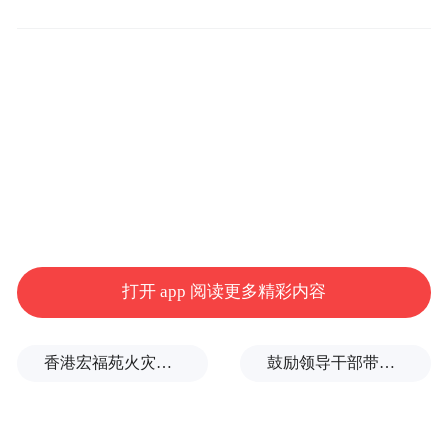
打开 app 阅读更多精彩内容
香港宏福苑火灾跨部门调查最终报告：大火或由烟头引起
鼓励领导干部带头休假之后又撤回文件，到底什么意思嘛？
当时他们收到的“感谢卡”。
崇尚英雄，才会英雄辈出。