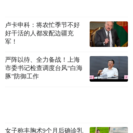
及志愿者们的推动下，隐患塘迎来蜕变，成
为乡村振兴的又一大亮点。
卢卡申科：将农忙季节不好
好干活的人都发配边疆充
军！
严阵以待、全力备战！上海
市委书记检查调度台风“白海
豚”防御工作
企业代表将鲜花及“平安四明卡”送给英雄。
女子称丰胸术9个月后确诊乳