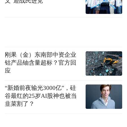
文”迎战民进党
跳河救人受伤的周小川，提着喇叭又上岗了。
刚果（金）东南部中资企业
钴产品铀含量超标？官方回
奉化庙后周村的“网红塘”如今令人流连忘
应
返。但在改造之前，它是一个曾吞噬生命的
重大安全隐患水塘。
“新婚前夜输光3000亿”，硅
谷最红的25岁AI股神也被当
村党支部书记周小川，这位曾因跳河救人而
韭菜割了？
脚踝骨裂的勇士，将他见义勇为的本能，化
为了守护一方平安的持久行动。在他和王磊