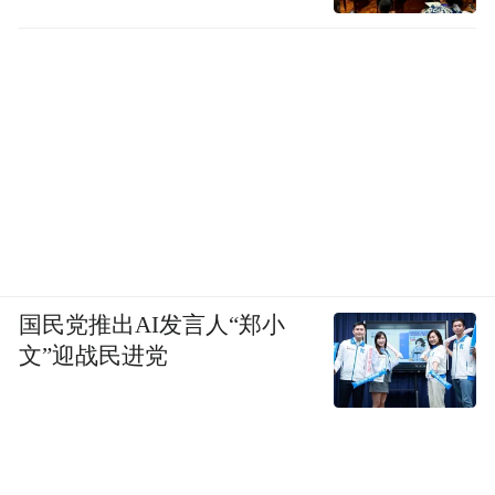
Notice: The content above (including the videos,
pictures and audios if any) is uploaded and posted
by the user of Dafeng Hao, which is a social media
platform and merely provides information storage
space services.”
国民党推出AI发言人“郑小
文”迎战民进党