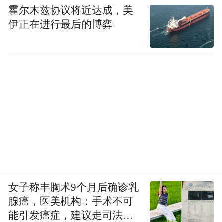
霍尔木兹协议将近达成，美
伊正在进行最后的博弈
这是最初的“平安四明卡”，目前“加盟”企业越来越
女子称丰胸术9个月后确诊乳
多。
腺癌，医美机构：手术不可
能引发癌症，建议走司法途
记者获悉，除了政府按规定给予见义勇为人