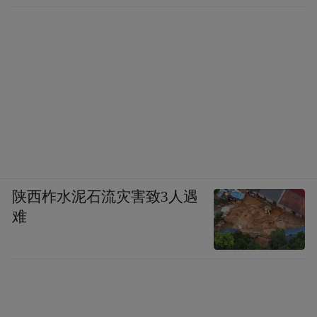
陕西柞水泥石流灾害致3人遇
难