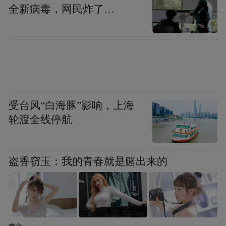
全新病毒，网民炸了…
受台风“白海豚”影响，上海
活动还设置鄞州区医疗器械产业发展及产业
轮渡全线停航
园区介绍、优质科研与服务项目推介等环
节，展现宁波在高端医疗器械领域的研发实
盗香窃玉：我的青春就是赌出来的
力与转化潜力。
拓展阅读
近年来，宁波搭建协同创新平台，强化技术