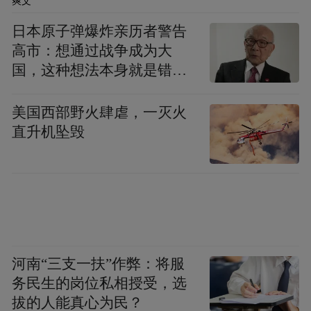
爽文
支撑，优化审评流程，推动医疗器械产业生
日本原子弹爆炸亲历者警告
态不断优化。截至2025年10月底，宁波共有
高市：想通过战争成为大
509家
医疗器械生产企业
，持有注册证（备
国，这种想法本身就是错误
的
4963个
96.5亿元
案凭证）
。2024年产值达
，
美国西部野火肆虐，一灭火
81家
150亿
规上企业
，辐射核心工业产值约
直升机坠毁
元
。全市已形成北仑、宁海和前湾新区三大
4
医疗器械产业集聚园区，累计培育上市公司
家
17家
、国家级专精特新“小巨人”企业
。
来源：宁波市场监管
河南“三支一扶”作弊：将服
“特别声明：以上作品内容(包括在内的视频、图片或音
务民生的岗位私相授受，选
频)为凤凰网旗下自媒体平台“大风号”用户上传并发
拔的人能真心为民？
布，本平台仅提供信息存储空间服务。