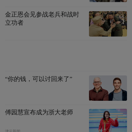
Notice: The content above (including the videos,
pictures and audios if any) is uploaded and posted
金正恩会见参战老兵和战时
by the user of Dafeng Hao, which is a social media
立功者
platform and merely provides information storage
space services.”
“你的钱，可以讨回来了”
傅园慧宣布成为浙大老师
津云新闻