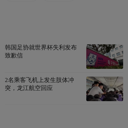
现场对浙江省《关于深化医疗器械监管改革
韩国足协就世界杯失利发布
致歉信
支持重点领域医疗器械创新的若干举措》进
行政策解读，并发布浙江省医疗器械检验研
究院宁波院区功能定位与服务举措。
2名乘客飞机上发生肢体冲
突，龙江航空回应
该院区落地后，将大幅提升本地及周边企业
的医疗器械检验检测效率，实现检验时间缩
短20%、检测费用下降，并通过绿色通道，
助力产品加速上市。