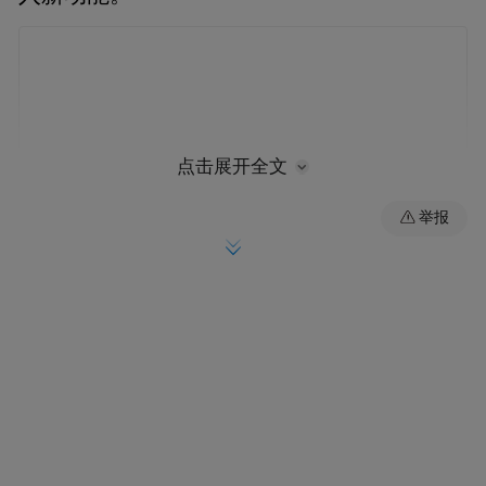
点击展开全文
举报
活动以“‘浙’里启航，‘甬’创未来”为主题，围
绕医疗器械监管改革、检验检测能力提升、
产业服务优化升级等方面展开深入交流。