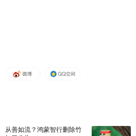
从善如流？鸿蒙智行删除竹