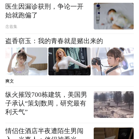
医生因漏诊获刑，争论一开
始就跑偏了
念兹集
盗香窃玉：我的青春就是赌出来的
爽文
纵火摧毁700栋建筑，美国男
子承认“策划数周，研究最有
利天气”
情侣住酒店半夜遭陌生男闯