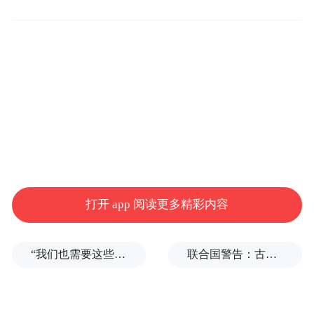
我市将进一步深化协同联动，凝聚破产工作
强大合力；推进改革创新，提升破产审判系
统效能；实施繁简分流，精准施策护航经济
发展，为营造市场化、法治化、国际化一流
营商环境书写更加精彩的司法注脚。
来源：宁波市人民政府
“特别声明：以上作品内容(包括在内的视频、图片或音
打开 app 阅读更多精彩内容
频)为凤凰网旗下自媒体平台“大风号”用户上传并发
布，本平台仅提供信息存储空间服务。
Notice: The content above (including the videos,
“我们也需要这些导弹啊”，特朗普公开拒绝泽连斯基！
联合国警告：古巴或变成沉默的加沙
pictures and audios if any) is uploaded and posted
by the user of Dafeng Hao, which is a social media
platform and merely provides information storage
space services.”