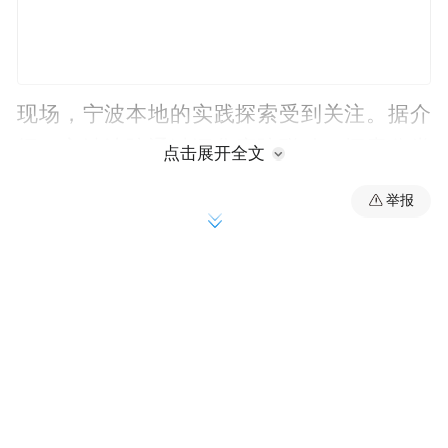
现场，宁波本地的实践探索受到关注。据介
绍，宁波法院通过深化府院联动、探索分类
点击展开全文
处置及构建前端化解机制等方式，走出了一
举报
条具有本地特色的破产审判路径。近三年，
宁波法院审结破产案件1692件，通过重整与
预重整成功挽救企业87家，化解金融不良资
产1034.17亿元，盘活资产6902.61亿元，为
宁波经济“腾笼换鸟”、转型升级提供了有力
的司法保障。
破产审判是优化营商环境的必答题。据悉，