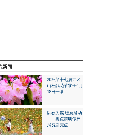
片新闻
2026第十七届井冈
山杜鹃花节将于4月
18日开幕
以春为媒 暖意涌动
——盘点清明假日
消费新亮点