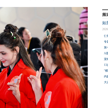
频
如
2026
仁
专
第
A
宠
1
“
内
大