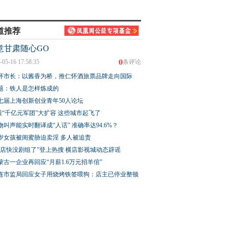
道推荐
意甘肃随心GO
0
-05-16 17:58:35
条评论
怀市长：以酱香为桥，推仁怀酒旅票品牌走向国际
题：铁人是怎样炼成的
七届上海创新创业青年50人论坛
股“千亿元军团”大扩容 这些城市起飞了
物叫声能实时翻译成“人话” 准确率达94.6%？
3岁女孩被闺蜜胁迫卖淫 多人被追责
横店快没剧组了”登上热搜 横店影视城动态辟谣
蒙古一企业再回应“月薪1.6万元招羊倌”
连市监局回应女子用烧烤铁签喂狗：店主已停业整顿