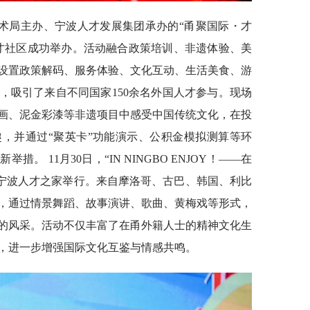
学技术局主办、宁波人才发展集团承办的“甬聚国际・才
才社区成功举办。活动融合政策培训、非遗体验、美
设置政策解码、服务体验、文化互动、生活美食、游
，吸引了来自不同国家150余名外国人才参与。现场
画、泥金彩漆等非遗项目中感受中国传统文化，在投
，并通过“聚英卡”功能演示、公积金模拟测算等环
 11月30日，“IN NINGBO ENJOY！——在
·宁波人才之家举行。来自摩洛哥、古巴、韩国、利比
手，通过情景舞蹈、故事演讲、歌曲、黄梅戏等形式，
的风采。活动不仅丰富了在甬外籍人士的精神文化生
，进一步增强国际文化互鉴与情感共鸣。