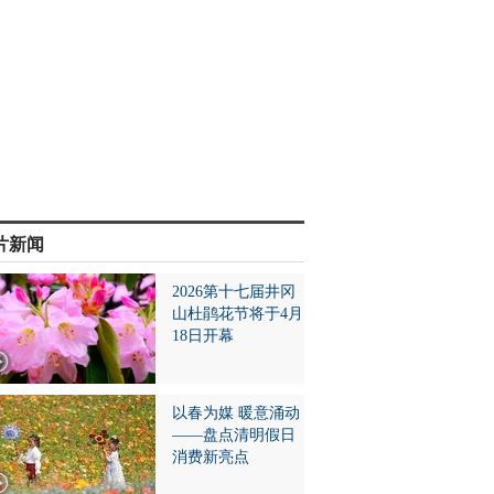
片新闻
2026第十七届井冈
山杜鹃花节将于4月
18日开幕
以春为媒 暖意涌动
——盘点清明假日
消费新亮点