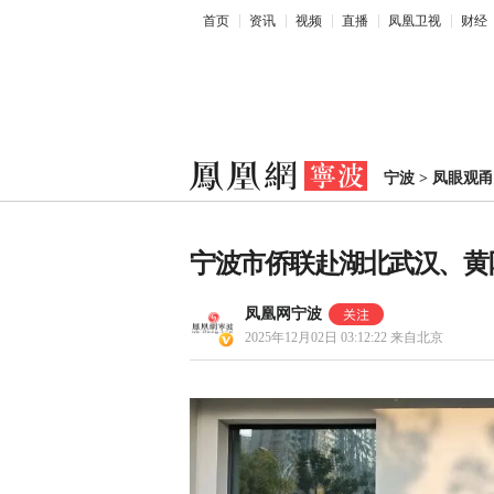
首页
资讯
视频
直播
凤凰卫视
财经
宁波
>
凤眼观甬
宁波市侨联赴湖北武汉、黄
凤凰网宁波
2025年12月02日 03:12:22
来自北京