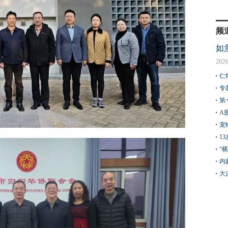
频
如
2026
仁
专
第
A
宠
1
“
内
大