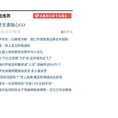
道推荐
意甘肃随心GO
0
-05-16 17:58:35
条评论
怀市长：以酱香为桥，推仁怀酒旅票品牌走向国际
题：铁人是怎样炼成的
七届上海创新创业青年50人论坛
股“千亿元军团”大扩容 这些城市起飞了
物叫声能实时翻译成“人话” 准确率达94.6%？
3岁女孩被闺蜜胁迫卖淫 多人被追责
横店快没剧组了”登上热搜 横店影视城动态辟谣
蒙古一企业再回应“月薪1.6万元招羊倌”
连市监局回应女子用烧烤铁签喂狗：店主已停业整顿