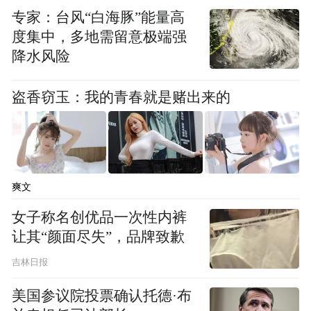
专家：台风“白海豚”能量高
度集中，多地需留意极端强
降水风险
盗香窃玉：我的青春就是赌出来的
鄞州区福明街道江城社区“网格益企加油站”为小哥们发放免费早
餐。
爽文
“王师傅，快进来！肉松馅儿的，给你留着
女子称名创优品一次性内裤
让其“颜面尽失”，品牌致歉
呢！”当天一早，鄞州区福明街道江城社区
“网格益企加油站”里，网格员朱刚燕熟悉的
吉林日报
招呼声，让外卖骑手王洪江心里一暖。这一
美国参议院投票确认托德·布
天，江城社区也送出了独属于外卖骑手的温