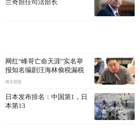
兰奇担任司法部长
暖。
据悉，这是社区每周第一个工作日清晨的“惦
记”，已经风雨无阻地持续了十二周。每次，
社区热心居民马钧都会准备好面包，免费发
放给小哥们，到目前，已经累计发放早餐超
网红“峰哥亡命天涯”实名举
报知名编剧汪海林偷税漏税
过一千八百份。
南京晨报
镇海蛟川街道青枫社区的温暖则更加精准。1
日本发布排名：中国第1，日
月4日一早，网格员范雯和同事们扛着一台崭
本第13
新的微波炉，赶往失独老人陈阿姨家中，困
扰陈阿姨多日的热饭难题终于解决。
这份不算厚重的礼物，不仅驱散了冬日的寒