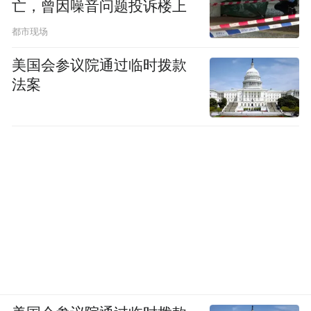
亡，曾因噪音问题投诉楼上
镇海蛟川街道青枫社区网格员给失独老人送上微波炉。
都市现场
“陈阿姨的苦，我们看在眼里、记在心里。”
美国会参议院通过临时拨款
当范雯说起这个家庭的困难时，满脸的心
法案
疼。
“独子早年离世，老两口相互扶持着，还要拉
扯尚未成年的孙子孙女。吴师傅天不亮就扎
进田间种菜，陈阿姨自己身患重病，常年离
不开药，却还要硬撑着身体帮衬着卖菜贴补
家用。”年前的一次日常走访中，范雯无意间
发现陈阿姨家的旧微波炉早已故障罢工，没
法加热饭菜。寒冬里，一顿热乎饭成了这个
艰难家庭的小难题，也成了范雯心头的牵