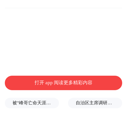
江北区甬江街道万象社区网格员给独居老人送上保暖手套。通讯员
周晓倩供图
当天一早，万象社区党支部组织党员和网格
员为社区独居、高龄老人送去“温暖套装”。
一副副手套、一句句叮嘱，在寒冬中为老人
们筑起一道“防护墙”。在送上物资的同时，
党员们还与老人亲切交流，了解他们的身体
打开 app 阅读更多精彩内容
状况和生活需求，让老人们在寒冬中感受到
社区大家庭的温暖。
被“峰哥亡命天涯”举报偷税漏税，《铁齿铜牙纪晓岚》编剧汪海林回应
自治区主席调研微短剧，和“95后”创始人交流