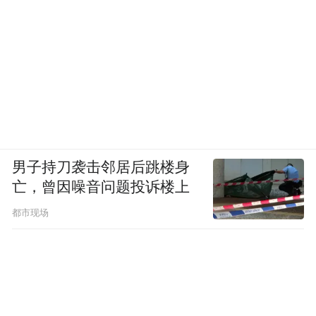
一台微波炉、一副手套、一个坐垫、一份礼
包、一顿早餐……这些看似微小的温暖，在
新年开工首日汇聚成甬城的暖流。从独居老
人到新就业群体，从传统手工到精准帮扶，
各社区以不同形式践行着“民有所呼、我有所
应”的服务理念，让基层治理的每一个角落都
充满人文温情。
男子持刀袭击邻居后跳楼身
亡，曾因噪音问题投诉楼上
来源：文明宁波
都市现场
“特别声明：以上作品内容(包括在内的视频、图片或音
频)为凤凰网旗下自媒体平台“大风号”用户上传并发
布，本平台仅提供信息存储空间服务。
Notice: The content above (including the videos,
pictures and audios if any) is uploaded and posted
by the user of Dafeng Hao, which is a social media