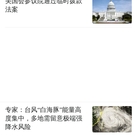
美国会参议院通过临时拨款
挂。
法案
把群众的难处放在心上，更要落在行动上。
得知街道启动“微心愿”帮扶项目的第一时
间，范雯就揣着政策文件赶到了陈阿姨家，
耐心细致地讲解帮扶政策，手把手协助老两
口填写申请材料。从登记需求、对接资源，
到联系商家挑选合适的微波炉，再到送达后
亲自安装调试、反复叮嘱使用安全事项，每
一个环节，范雯都全程跟进。
专家：台风“白海豚”能量高
在她看来，网格工作从来不是简单的信息传
度集中，多地需留意极端强
递，而是要带着真心走进群众。一台小小的
降水风险
微波炉，解决的是一家人热饭热菜的实际难