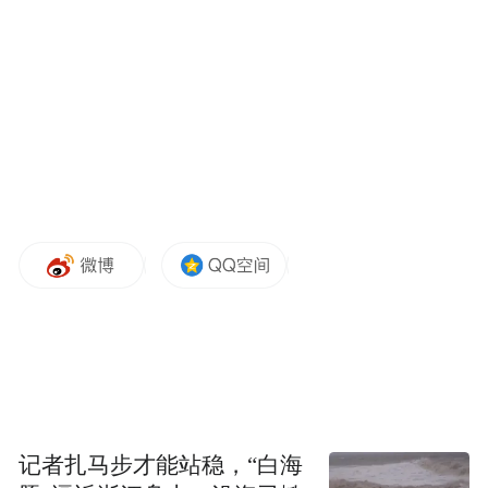
鄞州区百丈街道后塘社区的阿姨们在编织暖心坐垫。
在鄞州区百丈街道后塘社区党群服务中心
内，阿姨们手中的毛线针翻飞如蝶，彩色毛
线在冬日阳光下流淌成柔软的坐垫。
记者扎马步才能站稳，“白海