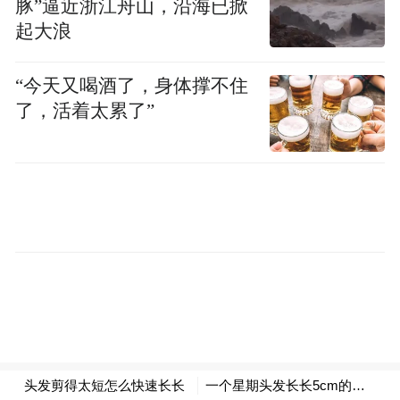
豚”逼近浙江舟山，沿海已掀
当天，一场居民自发的“暖冬行动”，用一针
起大浪
一线为社区注入温情。20余个色彩明快、厚
“今天又喝酒了，身体撑不住
实柔软的坐垫完成后，被放置在小区新打造
了，活着太累了”
的“亲塘暖心角”内，让原本光秃秃的座椅变
得柔软舒适。
“以后冬天在这儿唠嗑，再也不怕凉啦！”路
过的居民欣喜地说。
在鄞州区东胜街道泰和社区和余姚市凤山街
道子陵社区，辖区“甬爱E家”服务站内同样暖
意融融。中午时分，顺丰小哥小李刚送完外
卖走进子陵社区“甬爱E家”服务站，社区工作