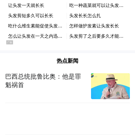
人员便将一份暖心礼包递到他手中：“新年大
吉，这是社区的一点心意。”泰和社区的“甬
爱E家”服务站携手社区为辖区内的新就业群
体送上2026年的第一杯暖心咖啡，还贴心地
为他们送上了保暖手套和新年福袋。
这个24小时开放的服务站，已成为新就业群
热点新闻
体累了能歇脚、渴了有水喝、手机能充电的
巴西总统批鲁比奥：他是罪
“暖心小家”。
魁祸首