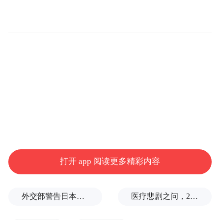
暨智能制造产业报告会
打开 app 阅读更多精彩内容
敬请期待
外交部警告日本：不要再次走向历史的被告席
医疗悲剧之问，2岁半患儿身亡，医生获刑1年