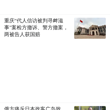
重庆“代人信访被判寻衅滋
事”案检方撤诉、警方撤案，
两被告人获国赔
俄方痛斥日本政客广岛致