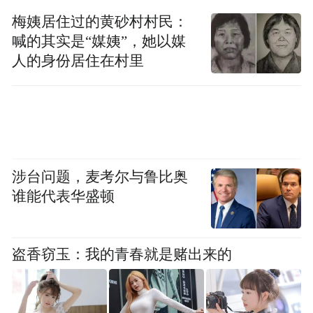
频)为凤凰网旗下自媒体平台“大风号”用户上传并发
梅姨居住过的黄砂村村民：
布，本平台仅提供信息存储空间服务。
喊的其实是“媒姨”，她以媒
Notice: The content above (including the videos,
人的身份居住在村里
pictures and audios if any) is uploaded and posted
by the user of Dafeng Hao, which is a social media
platform and merely provides information storage
space services.”
涉台问题，麦考尔与鲁比奥
谁能代表华盛顿
盗香窃玉：我的青春就是赌出来的