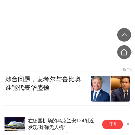
涉台问题，麦考尔与鲁比奥
谁能代表华盛顿
在德国机场的乌克兰安124附近
官
打开
发现“炸弹无人机”
赞