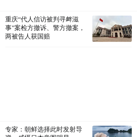
重庆“代人信访被判寻衅滋
事”案检方撤诉、警方撤案，
两被告人获国赔
专家：朝鲜选择此时发射导