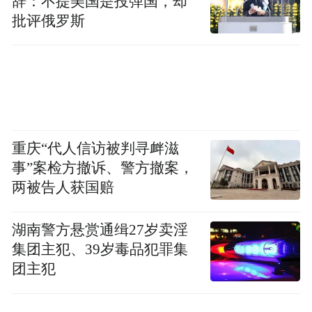
辞：不提美国是投弹国，却
批评俄罗斯
重庆“代人信访被判寻衅滋
事”案检方撤诉、警方撤案，
两被告人获国赔
湖南警方悬赏通缉27岁卖淫
集团主犯、39岁毒品犯罪集
团主犯