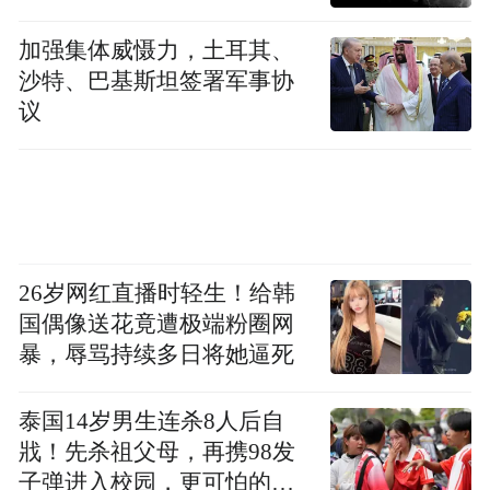
助
，并尽量准确描述所处位置或利用手机信
协助定位
通讯畅
加强集体威慑力，土耳其、
号、共享位置功能
，保持
沙特、巴基斯坦签署军事协
通
，在原地等待救援。
议
来源：北仑发布
“特别声明：以上作品内容(包括在内的视频、图片或音
频)为凤凰网旗下自媒体平台“大风号”用户上传并发
布，本平台仅提供信息存储空间服务。
26岁网红直播时轻生！给韩
Notice: The content above (including the videos,
pictures and audios if any) is uploaded and posted
国偶像送花竟遭极端粉圈网
by the user of Dafeng Hao, which is a social media
暴，辱骂持续多日将她逼死
platform and merely provides information storage
space services.”
泰国14岁男生连杀8人后自
戕！先杀祖父母，再携98发
子弹进入校园，更可怕的细