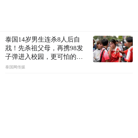
泰国14岁男生连杀8人后自
戕！先杀祖父母，再携98发
子弹进入校园，更可怕的细
节公布了
泰国网传媒