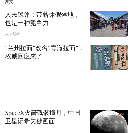
爽文
后经消防员等救援力量
人民锐评：带薪休假落地，
也是一种竞争力
全力施救
人民锐评
移交给山下医护人员紧急送医
“兰州拉面”改名“青海拉面”，
权威回应来了
消防部门提醒
广大市民游客在进行登山等户外活动时，务
提前规划好路线
了解天气和地形
必
，
；穿着
防滑鞋服
结伴而行
适合的
，尽量
，避免单独
行动。
SpaceX火箭残骸撞月，中国
卫星记录关键画面
报警求
如遇受伤、迷路等险情，应第一时间