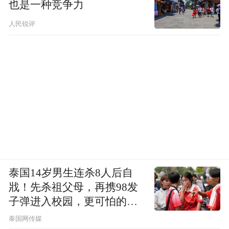
也是一种竞争力
人民锐评
泰国14岁男生连杀8人后自
戕！先杀祖父母，再携98发
子弹进入校园，更可怕的细
节公布了
泰国网传媒