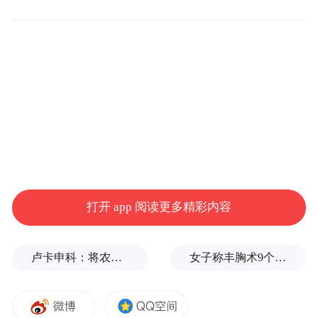
大碶消防救援站接到报警后
打开 app 阅读更多精彩内容
火速赶赴现场
卢卡申科：将农忙季节不好好干活的人都发配边疆充军！
女子称丰胸术9个月后确诊乳腺癌，医美机构：手术不可能引发癌症，建议走司法途径
消防员在确认袁女士的精确方位后
快速上山搜救