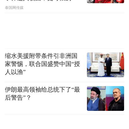
节公布了
泰国网传媒
缩水美援附带条件引非洲国
家警惕，联合国盛赞中国“授
人以渔”
伊朗最高领袖给总统下了“最
后警告”？