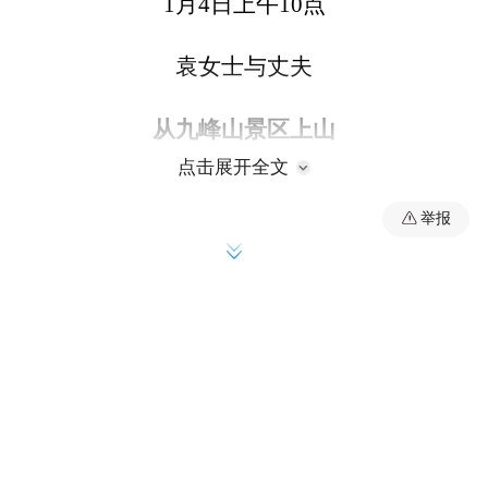
1月4日上午10点
袁女士与丈夫
从九峰山景区上山
点击展开全文
后在行进至
举报
八大坑区域一处碎石坡路段时
坡陡石滑不慎摔倒
因
脚踝扭伤
无法行走