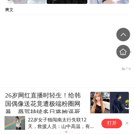
爽文
26岁网红直播时轻生！给韩
国偶像送花竟遭极端粉圈网
暴，辱骂持续多日将她逼死
老人高温登山中暑被困 北京怀
打开
柔消防紧急营救