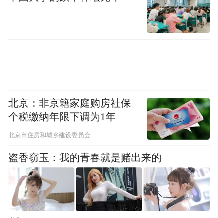
一家三口迷路
和
事件
而此次户外险情的发生地
八大坑
也多次发生类似险情
北京：非京籍家庭购房社保
个税缴纳年限下调为1年
2025年12月23日下午
北京市住房和城乡建设委员会
一名女子在八大坑游玩途中
盗香窃玉：我的青春就是赌出来的
因坡陡叶滑不慎失足滑倒
导致小腿骨折