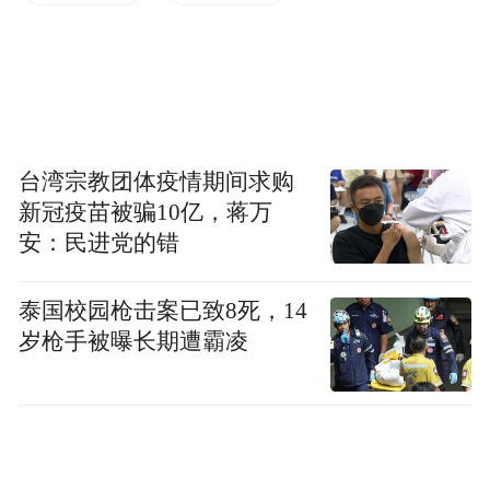
台湾宗教团体疫情期间求购
新冠疫苗被骗10亿，蒋万
安：民进党的错
泰国校园枪击案已致8死，14
岁枪手被曝长期遭霸凌
下午约3点半
袁女士被安全抬至山下