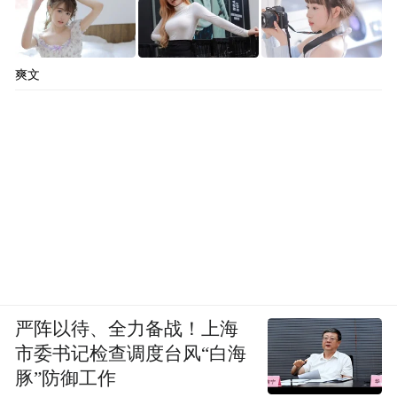
考，库车二中再创辉煌，8名学生达清北线，
7人被清华、北大录取，其中李老师所带的班
级就有5人圆梦清北。她本人也被评为2025年
爽文
度“库车市优秀教师”。
“打造一支带不走的优秀教师队伍”，是她心
中的重要使命。通过“青蓝工程”，她为两位
徒弟制定详细培养计划，从备课上课到教学
反思，手把手指导，倾心相伴。徒弟热依拉
说：“您让我懂得了教育是以心育心的艺
术。”
严阵以待、全力备战！上海
市委书记检查调度台风“白海
豚”防御工作