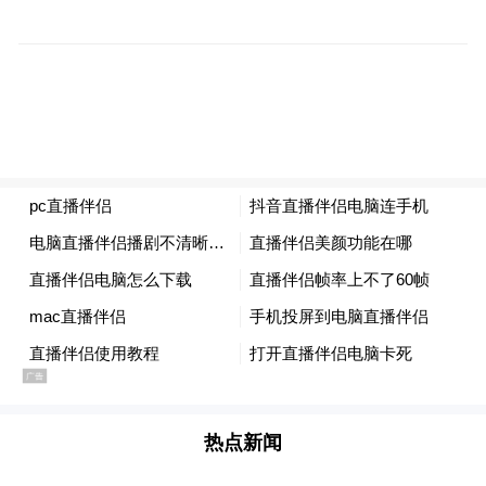
“援疆不是单向付出，更是双向成长。”在繁
重教学之余，葛老师主动承担“传帮带”责
任，与木尼然、张克孝两位青年教师结为师
徒。他倾囊相授，从备课到评课，从教学设
计到竞赛打磨，一步步引领他们成长。徒弟
木尼然在库车市优质课评比中斩获佳绩，张
热点新闻
克孝在感言中动情写道：“您像灯塔一样指引