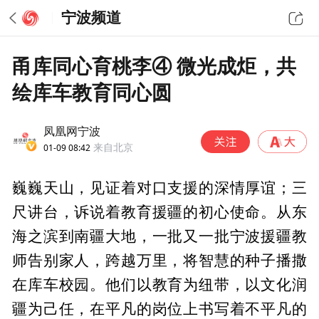
宁波频道
甬库同心育桃李④ 微光成炬，共
绘库车教育同心圆
凤凰网宁波
01-09 08:42
来自北京
巍巍天山，见证着对口支援的深情厚谊；三
尺讲台，诉说着教育援疆的初心使命。从东
海之滨到南疆大地，一批又一批宁波援疆教
师告别家人，跨越万里，将智慧的种子播撒
在库车校园。他们以教育为纽带，以文化润
疆为己任，在平凡的岗位上书写着不平凡的