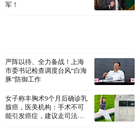
军！
在库车二中，杜灵军老师身兼双职——既是
化学教师，也是学校总务处主任。从讲台到
后勤，他用行动诠释着“有限时间，无限援
疆”的铮铮誓言。
他的课堂，从不局限于化学方程式。民族
严阵以待、全力备战！上海
情、援疆情、浙阿情、甬库情，被他巧妙融
市委书记检查调度台风“白海
豚”防御工作
入知识讲解中。枯燥的化学原理，化作有温
度、有深度的育人素材；实验现象背后，是
女子称丰胸术9个月后确诊乳
家国情怀的生动映照。学生们不仅学到了知
腺癌，医美机构：手术不可
识，更在心中埋下了爱国爱疆、团结进步的
能引发癌症，建议走司法途
种子。
径