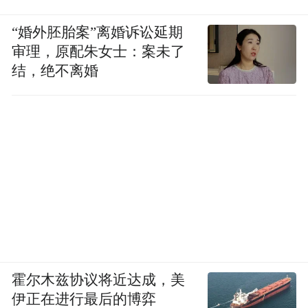
“婚外胚胎案”离婚诉讼延期
身兼总务处主任，他细致周到，全力保障援
审理，原配朱女士：案未了
结，绝不离婚
疆教师的后勤生活，让远离家乡的同事们感
受“家”的温暖。他还牵头申报校本课程课
题，以科研助推德育，助力学生养成勤俭节
约的良好习惯。
霍尔木兹协议将近达成，美
伊正在进行最后的博弈