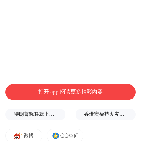
500多个日夜，汇成一段浓得化不开的援疆
情
派出单位：宁波市奉化区武岭中学
援疆任职：库车二中物理教师
2024年8月，葛巍老师肩负使命，踏上援疆之
旅。面对库车二中庞大的学生体量与参差不
打开 app 阅读更多精彩内容
齐的物理基础，他迅速找准突破口，将“分层
教学”理念深耕课堂。
特朗普称将就上诉法院涉白宫宴会厅项目裁决提起上诉
香港宏福苑火灾跨部门调查最终报告：大火或由烟头引起
葛老师坚信“兴趣是最好的老师”。课堂上，
抽象的物理定律化身为生活现象，枯燥的公