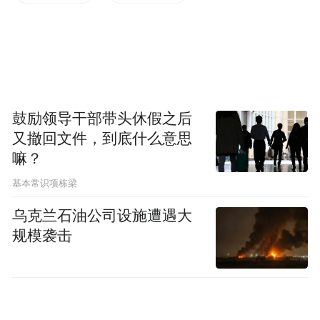
式演绎成趣味实验。对于基础薄弱的学生，
他耐心拆解，夯实根基；对于学有余力的孩
子，他搭建平台，激发潜能。作业分层、个
别辅导、小组合作……一系列精准策略，让
每个学生找到了属于自己的学习节奏。渐渐
鼓励领导干部带头休假之后
地，孩子们眼中闪烁起对科学的好奇与热
又撤回文件，到底什么意思
嘛？
情，班级物理成绩显著提升，主动学习蔚然
成风。
基本常识项栋梁
乌克兰石油公司设施遭遇大
规模袭击