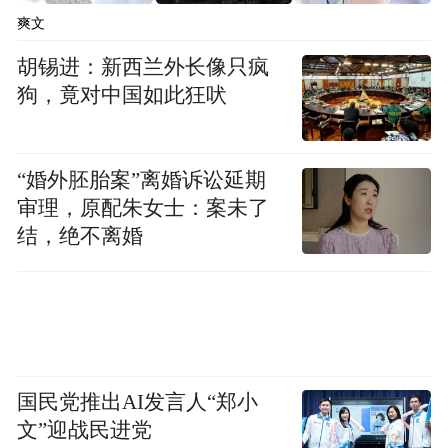
爽文
离家万里，牵挂深深，但葛老师始终将最饱
胡锡进：新西兰外长像只疯
满的热情留给课堂。一年半时光，他用汗水
狗，竟对中国如此狂吠
浇灌边疆教育之花，用真诚点亮学子科学梦
想。正如他所言：“500多个日日夜夜，汇成
一段浓得化不开的援疆情。”
“婚外胚胎案”离婚诉讼延期
审理，原配朱女士：案未了
杜灵军
结，绝不离婚
这段经历必将是我人生中最有价值的篇章
派出单位：宁波市慈溪市周巷中学
援疆任职：库车二中化学教师
国民党推出AI发言人“郑小
文”迎战民进党