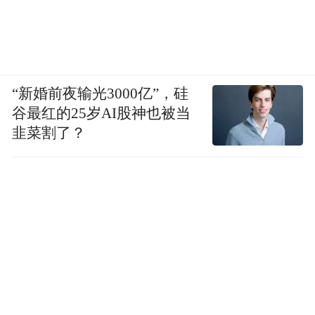
做一颗小太阳，照亮库车学子的前程
派出单位：宁波市正始中学
援疆任职：库车二中生物教师
“新婚前夜输光3000亿”，硅
谷最红的25岁AI股神也被当
李华飞老师抵疆后，毅然肩负起库车二中高
韭菜割了？
三清北班的生物教学重任。面对高考冲刺的
压力与期待，她深入了解当地学生的学习基
础、思维特点和生活习惯，结合宁波先进的
教育理念与教学方法，对教学内容进行细致
的打磨。她深入研究新课标的要求，密切关
注新高考的动向、命题趋势和评分标准，精
准把握教学方向。