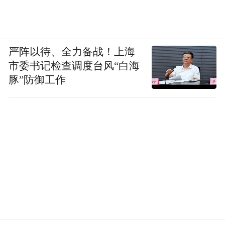
同、方法各异，却同样以赤诚之心扎根库
车，以专业之能哺育桃李。从东海之滨到天
山脚下，一批批援疆教师如点点星火，汇聚
成照亮边疆教育未来的光芒。他们不仅传授
严阵以待、全力备战！上海
市委书记检查调度台风“白海
知识，更播撒希望；不仅完成援疆使命，更
豚”防御工作
埋下成长的种子；不仅跨越万里山河，更连
起了甬库两地的心灵。
微光成炬，薪火相传。这份由爱与责任铸就
的援疆情怀，将继续激励更多教育工作者投
身对口支援的伟大事业，共同谱写中华民族
共同体意识下的教育新篇章。
（ 衡 帅）