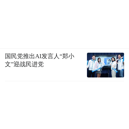
项，通过“科学史融入论证教学”的创新实
践，有效提升了学生的科学思维，也促进了
教师团队的专业成长。
援疆期满，李华飞深情感言：“学生的一张张
名校录取通知书，年轻教师拿下的一张张荣
国民党推出AI发言人“郑小
誉证书，让我肯定这场跨越万里的奔赴，值
文”迎战民进党
得且有意义。”她如一颗“南疆的小太阳”，用
热情与专业，照亮了库车学子的前程，也温
暖了同行者的心。
结语：微光成炬，共绘库车教育同心圆
葛巍、杜灵军、李华飞，三位老师学科不