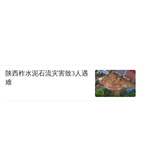
陕西柞水泥石流灾害致3人遇
难