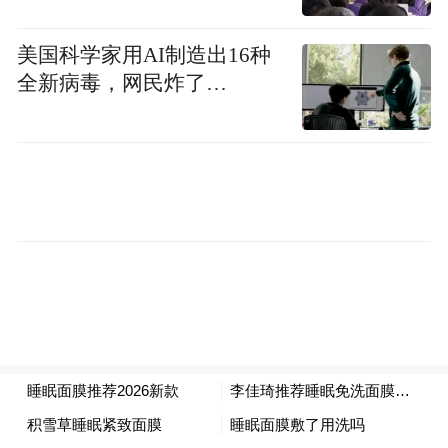
据介绍，试点城市对个人消费者以本人名义
美国科学家用AI制造出16种
向零售、餐饮、住宿、文化艺术、娱乐、旅
全新病毒，网民炸了…
游、体育、居民服务业等行业的经营主体购
买商品和服务，且取得的票面金额在一定额
度以上的发票组织抽奖。中央财政将对试点
城市分档安排奖补资金。
来源：宁波发布
“特别声明：以上作品内容(包括在内的视频、图片或音
频)为凤凰网旗下自媒体平台“大风号”用户上传并发
布，本平台仅提供信息存储空间服务。
Notice: The content above (including the videos,
pictures and audios if any) is uploaded and posted