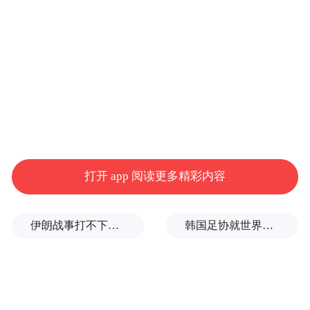
打开 app 阅读更多精彩内容
伊朗战事打不下去了？美军参联会主席力主“翻篇”
韩国足协就世界杯失利发布致歉信