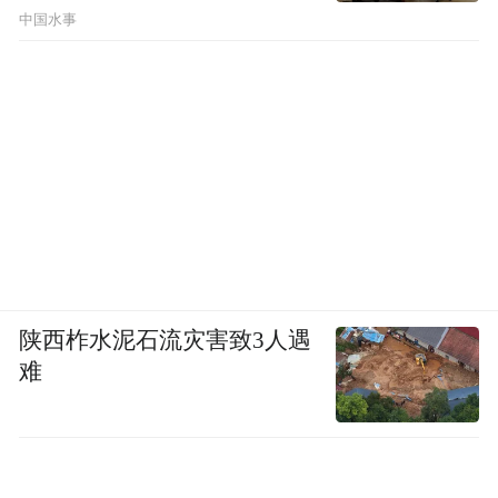
中国水事
陕西柞水泥石流灾害致3人遇
难