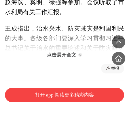
赵海滨、奚明、徐强等参加。会议听取了市
水利局有关工作汇报。
王成指出，治水兴水、防灾减灾是利国利民
的大事。各级各部门要深入学习贯彻习近平
总书记关于治水的重要论述和关于防灾减灾
点击展开全文
救灾的重要论述，牢固树立和践行正确政绩
观，坚持底线思维、极限思维，加快构筑科
举报
学完善的水旱灾害防御体系，全面提升城市
安全韧性水平，确保江河安澜、人民安宁、
打开 app 阅读更多精彩内容
社会安定。
王成强调，“十五五”时期，是攻坚推进重大
水利工程项目建设、系统提升水利治理能力