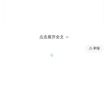
近年来，宁波市深化大品牌战略，加强品牌
点击展开全文
建设顶层设计和统筹规划，集成“品牌质量标
举报
准+”服务，实施特色品牌培育体系，创新多
领域质量标杆选树，跑出宁波品牌发展“加速
度”。
“今年，我们创新推出‘品牌质量标准+’质暖小
站，集纳质检、计量、标准、知识产权保护
等四方面服务，让企业不必东奔西走，就能
攻克因成本高、专业能力不足带来的发展痛