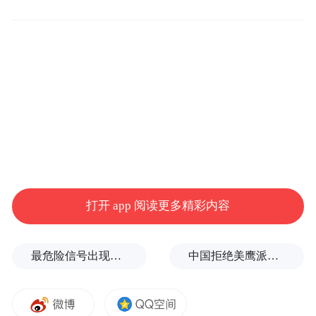
点，为品牌战略的落地提供了坚实保障。”市
市场监管局有关负责人说。
按照计划，预计到2026年底，宁波将建成32
家以上质暖小站，实现区县全覆盖。截至目
前，全市累计培育标准创新型企业191家、导
入国际领先的卓越绩效模式企业1334家。
据悉，“2026中国品牌价值评价信息发布”活
打开 app 阅读更多精彩内容
动由中国品牌建设促进会、新华社品牌工作
办公室主办，《中国品牌》杂志社承办。品
最危险信号出现！全球能源大动脉岌岌可危
中国拒绝美鹰派副防长访华？弦外之音被热议
牌价值评价依据品牌评价国际标准和国家标
准等开展。