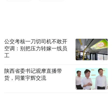
（通讯员 黄迪 王惠珍）
“特别声明：以上作品内容(包括在内的视频、图片或音
频)为凤凰网旗下自媒体平台“大风号”用户上传并发
布，本平台仅提供信息存储空间服务。
Notice: The content above (including the videos,
公交考核一刀切司机不敢开
pictures and audios if any) is uploaded and posted
空调：别把压力转嫁一线员
by the user of Dafeng Hao, which is a social media
工
platform and merely provides information storage
space services.”
陕西省委书记观摩直播带
货，同董宇辉交流