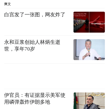
爽文
白宫发了一张图，网友炸了
永和豆浆创始人林炳生逝
世，享年70岁
伊官员：有证据显示美军使
用磷弹轰炸伊朗多地