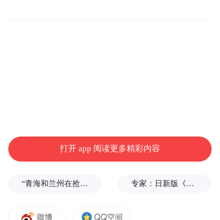
打开 app 阅读更多精彩内容
“青海和兰州在抢一碗面？”青海媒体：这种说法，格局小了
专家：日新版《防卫白皮书》“贼喊捉贼”，想向外界传达三个信号