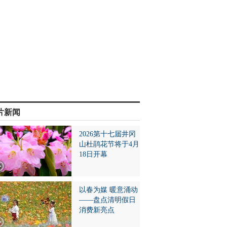
片新闻
2026第十七届井冈
山杜鹃花节将于4月
18日开幕
以春为媒 暖意涌动
——盘点清明假日
消费新亮点