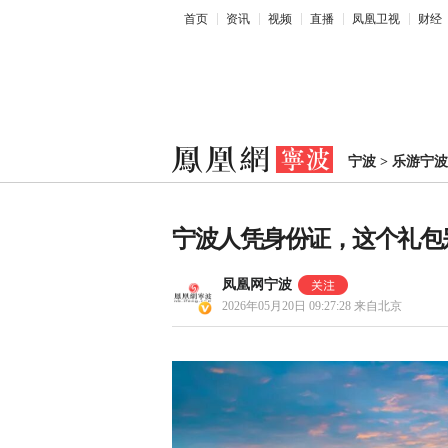
首页
资讯
视频
直播
凤凰卫视
财经
宁波
>
乐游宁波
宁波人凭身份证，这个礼包
凤凰网宁波
2026年05月20日 09:27:28
来自北京