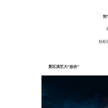
凭
轻松
景区演艺大“放价”