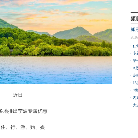
频
如
2026
仁
专
第
A
宠
1
“
近日
内
大
多地推出宁波专属优惠
、住、行、游、购、娱