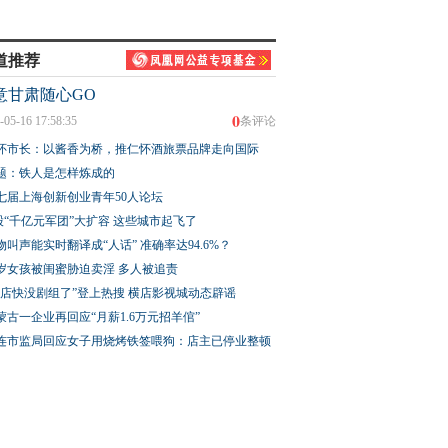
道推荐
意甘肃随心GO
0
-05-16 17:58:35
条评论
怀市长：以酱香为桥，推仁怀酒旅票品牌走向国际
题：铁人是怎样炼成的
七届上海创新创业青年50人论坛
股“千亿元军团”大扩容 这些城市起飞了
物叫声能实时翻译成“人话” 准确率达94.6%？
3岁女孩被闺蜜胁迫卖淫 多人被追责
横店快没剧组了”登上热搜 横店影视城动态辟谣
蒙古一企业再回应“月薪1.6万元招羊倌”
连市监局回应女子用烧烤铁签喂狗：店主已停业整顿