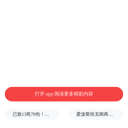
打开 app 阅读更多精彩内容
已致13死78伤！这是乌方对俄本土发动的最致命袭击之一
爱泼斯坦丑闻再曝新线索！美国顶级艺术学校爆70起性侵黑幕，近50名成年人被指控