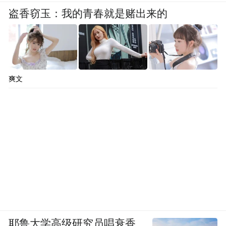
盗香窃玉：我的青春就是赌出来的
“特别声明：以上作品内容(包括在内的视频、图片或音
频)为凤凰网旗下自媒体平台“大风号”用户上传并发
布，本平台仅提供信息存储空间服务。
Notice: The content above (including the videos,
pictures and audios if any) is uploaded and posted
by the user of Dafeng Hao, which is a social media
爽文
platform and merely provides information storage
space services.”
耶鲁大学高级研究员唱衰香