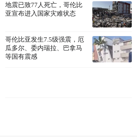
地震已致77人死亡，哥伦比
亚宣布进入国家灾难状态
哥伦比亚发生7.5级强震，厄
瓜多尔、委内瑞拉、巴拿马
等国有震感
下面是部分热门拍品供您先睹为快——