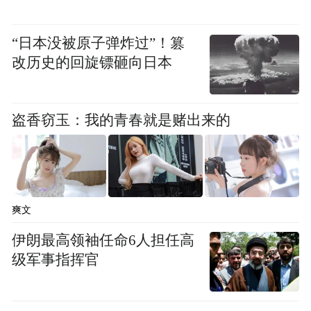
“日本没被原子弹炸过”！篡
改历史的回旋镖砸向日本
盗香窃玉：我的青春就是赌出来的
爽文
伊朗最高领袖任命6人担任高
级军事指挥官