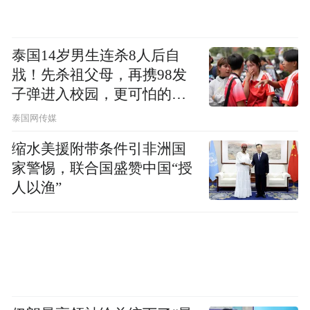
频)为凤凰网旗下自媒体平台“大风号”用户上传并发
布，本平台仅提供信息存储空间服务。
Notice: The content above (including the videos,
pictures and audios if any) is uploaded and posted
泰国14岁男生连杀8人后自
by the user of Dafeng Hao, which is a social media
戕！先杀祖父母，再携98发
platform and merely provides information storage
子弹进入校园，更可怕的细
space services.”
节公布了
泰国网传媒
缩水美援附带条件引非洲国
家警惕，联合国盛赞中国“授
人以渔”