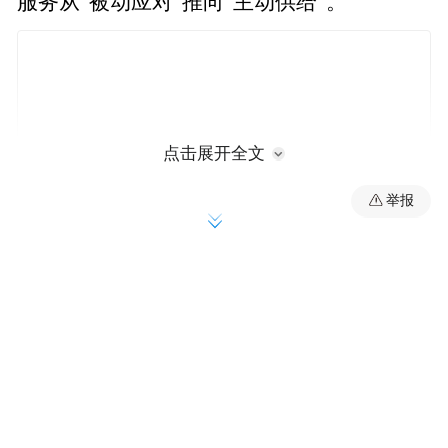
服务从“被动应对”推向“主动供给”。
点击展开全文
举报
在当天的启动仪式上，凌霄、茉莉、岩河三
大社区获授“北仑区涉侨纠纷多元化解工作
点”，成为侨界法治服务延伸至基层的“神经
末梢”，让侨胞在家门口即可获得专业调解支
持，真正实现“小事不出社区、难事快速响