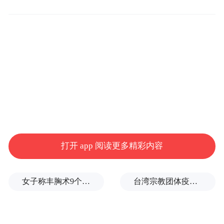
应”。第二批9名涉侨服务律师团成员正式受
聘上岗，为侨胞侨企提供全流程、定制化的
法律服务。同步落地的还有“百家律所结对百
个侨团”机制，通过构建“侨团+律所”常态化
联动，让需求精准对接、服务直达快享，让
侨界发展更添安心、创业更有底气。
打开 app 阅读更多精彩内容
女子称丰胸术9个月后确诊乳腺癌，医美机构：手术不可能引发癌症，建议走司法途径
台湾宗教团体疫情期间求购新冠疫苗被骗10亿，蒋万安：民进党的错