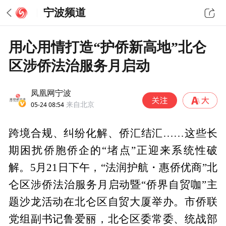
宁波频道
用心用情打造“护侨新高地”北仑
区涉侨法治服务月启动
凤凰网宁波
05-24 08:54
来自北京
跨境合规、纠纷化解、侨汇结汇……这些长
期困扰侨胞侨企的“堵点”正迎来系统性破
解。5月21日下午，“法润护航・惠侨优商”北
仑区涉侨法治服务月启动暨“侨界自贸咖”主
题沙龙活动在北仑区自贸大厦举办。市侨联
党组副书记鲁爱丽，北仑区委常委、统战部