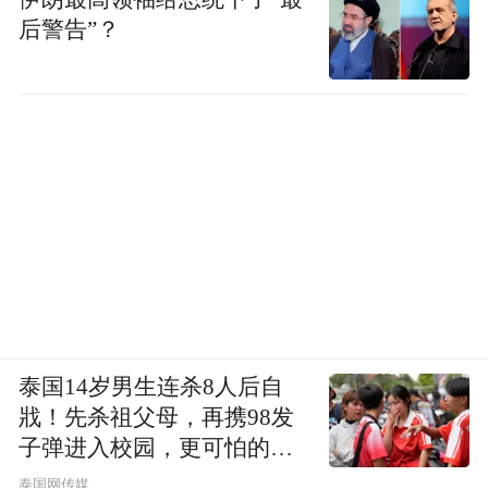
后警告”？
泰国14岁男生连杀8人后自
戕！先杀祖父母，再携98发
子弹进入校园，更可怕的细
节公布了
泰国网传媒