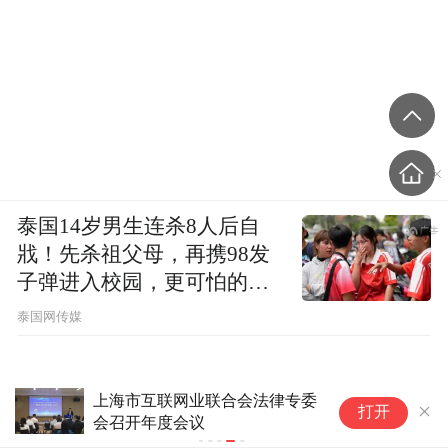
泰国14岁男生连杀8人后自
戕！先杀祖父母，再携98发
子弹进入校园，更可怕的细
节公布了
泰国网传媒
上
打开