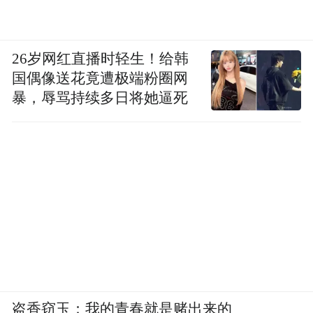
26岁网红直播时轻生！给韩
国偶像送花竟遭极端粉圈网
暴，辱骂持续多日将她逼死
盗香窃玉：我的青春就是赌出来的