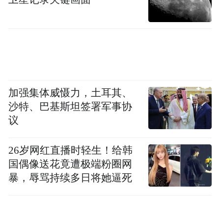
当天，市侨联党组副书记鲁爱丽一行还调研
了自贸区侨胞之家、永裕进口葡萄酒集散中
心、浙江自贸试验区（宁波片区）跨境自提
中心、侨资企业宁波保税区潮歌酒业等地。
温馨提示：由于微信修改了推送规则，没有
加强集体威慑力，土耳其、
经常点“在看”的，会慢慢收不到推送。如果
沙特、巴基斯坦签署军事协
你还想看到宁波侨联的相关信息，请将“宁波
议
侨联”加为星标，每次看完后别忘记点下“赞”
和“在看”！
26岁网红直播时轻生！给韩
国偶像送花竟遭极端粉圈网
暴，辱骂持续多日将她逼死
来源：宁波侨联
“特别声明：以上作品内容(包括在内的视频、图片或音