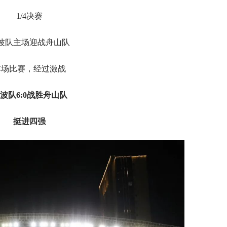
1/4决赛
波队主场迎战舟山队
本场比赛，经过激战
波队6:0战胜舟山队
挺进四强