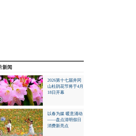
片新闻
2026第十七届井冈
山杜鹃花节将于4月
18日开幕
以春为媒 暖意涌动
——盘点清明假日
消费新亮点