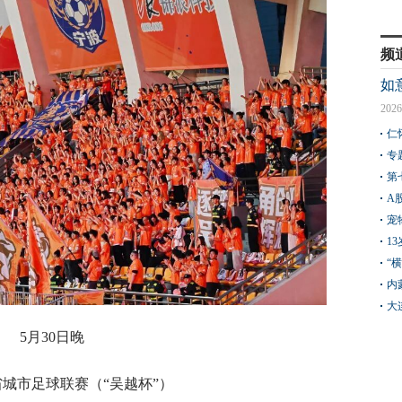
频
如
2026
仁
专
第
A
宠
1
“
内
大
5月30日晚
江省城市足球联赛（“吴越杯”）