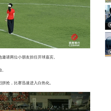
地邀请两位小朋友担任开球嘉宾。
始。
烈拼抢，比赛迅速进入白热化。