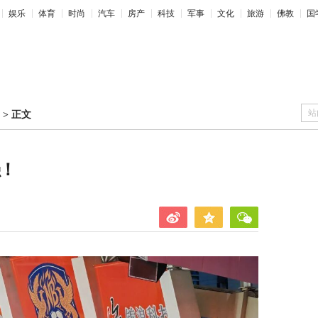
娱乐
体育
时尚
汽车
房产
科技
军事
文化
旅游
佛教
国
站
>
正文
强！