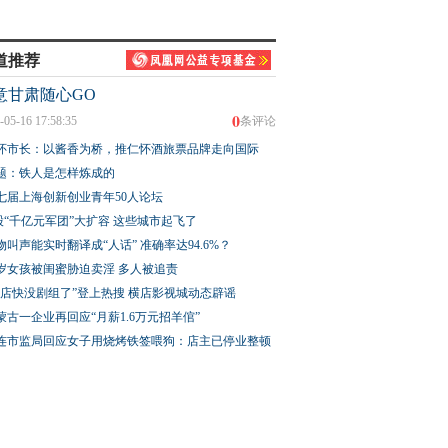
道推荐
意甘肃随心GO
0
-05-16 17:58:35
条评论
怀市长：以酱香为桥，推仁怀酒旅票品牌走向国际
题：铁人是怎样炼成的
七届上海创新创业青年50人论坛
股“千亿元军团”大扩容 这些城市起飞了
物叫声能实时翻译成“人话” 准确率达94.6%？
3岁女孩被闺蜜胁迫卖淫 多人被追责
横店快没剧组了”登上热搜 横店影视城动态辟谣
蒙古一企业再回应“月薪1.6万元招羊倌”
连市监局回应女子用烧烤铁签喂狗：店主已停业整顿