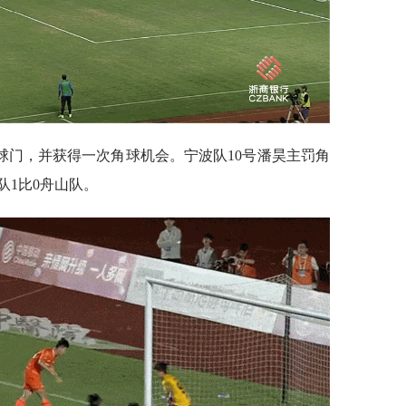
球门，并获得一次角球机会。宁波队10号潘昊主罚角
队1比0舟山队。