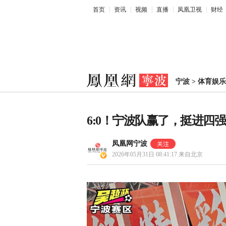
首页
资讯
视频
直播
凤凰卫视
财经
宁波
>
体育娱乐
6:0！宁波队赢了，挺进四
凤凰网宁波
2026年05月31日 08:41:17
来自北京