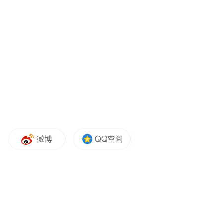
当天下午，姚籍记者们还来到宁波佳音机电
科技股份有限公司，走进展厅和车间，详细
了解企业的发展历程、核心产品、研发体
系、市场布局等情况。这家长期深耕智能部
件研发制造领域的国家专精特新“小巨人”企
业，充分展现了余姚在现代科技制造领域的
扎实实力，令众人纷纷赞叹余姚的“硬核”实
力。
长期从事新闻工作的姚籍记者叶峰在参观后