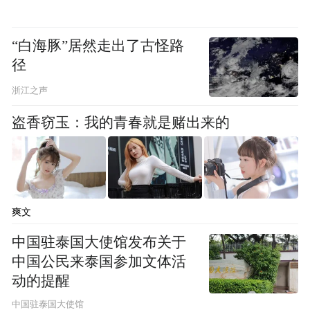
频)为凤凰网旗下自媒体平台“大风号”用户上传并发
布，本平台仅提供信息存储空间服务。
Notice: The content above (including the videos,
“白海豚”居然走出了古怪路
pictures and audios if any) is uploaded and posted
径
by the user of Dafeng Hao, which is a social media
platform and merely provides information storage
浙江之声
space services.”
盗香窃玉：我的青春就是赌出来的
爽文
中国驻泰国大使馆发布关于
中国公民来泰国参加文体活
动的提醒
中国驻泰国大使馆