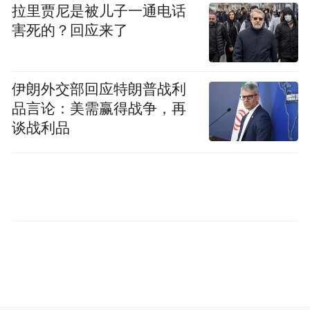
难掩激动：“每年我们都有这样一个机会回到
拉里贾尼是被儿子一通电话
家乡，看看新的变化、新的发展。今年回
害死的？回应来了
来，我们既看到了引以为傲的7000年前的人
类文明，也看到了新的科技发展，这让我感
伊朗外交部回应特朗普战利
到非常振奋。”他表示，“家乡的每一点变化
品言论：美需赢得战争，再
都会让我们高兴，每一个发展都给我们很大
谈战利品
的鼓舞。”
此外，5月29日晚上，一场余姚杨梅品牌外宣
座谈沙龙也同步举行。
姚籍记者们围绕杨梅品牌推广、对外传播等
话题展开热烈交流。大家纷纷为家乡杨梅事
业发展建言献策，表达了对余姚杨梅“走出