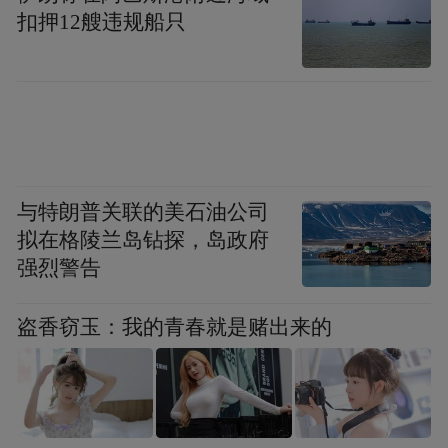
扣押12艘违规船只
泛、氛围热烈的客户节联动浪潮。各地分支
机构紧扣地域文化特色与客户关注热点，融
合“女性”“亲子”“运动”“健康”等多元主题，精
心组织形式多样的线下活动，使保险服务与
大众生活场景紧密交融，让用户在沉浸式体
验中真切感受国寿的贴心服务与品牌温度。
与特朗普关联的美石油公司
拟在格陵兰岛钻探，岛政府
与此同时，全国系统联动创作形式多样、内
强烈警告
容丰富的短视频与图文作品，广泛征集“我与
客户节的20周年”暖心故事，组织开展“寻找
盗香窃玉：我的青春就是赌出来的
客户节同龄人”等主题活动，持续放大客户节
的社会声量，生动展现国寿与客户之间跨越
二十年的深情厚谊与温暖陪伴。