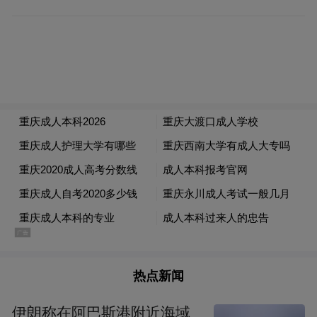
好物等多重好礼，满足不同客户的多样化需
求。
值得一提的是，6月16日客户节当天，中国人
寿还将推出“616·砰砰派对”特别回馈活动。
全天五个时段，用户可无门槛参与戳气球互
动，击破气球即有机会赢取丰厚礼品及海量
“活力值”，为节日增添更多惊喜与欢乐。
线下联动：同心共庆二十载，把温暖“送上
门”
热点新闻
在线下，中国人寿充分发挥全国各级机构的
协同优势，集中同向发力，掀起一场覆盖广
伊朗称在阿巴斯港附近海域