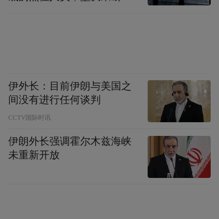
无需提供病历和发票即可申请理赔，最快8秒
移到位
申请、5秒结案。2025年，中国人寿全年理赔
直付服务覆盖817万人次，理赔金额超43亿
元；其中，一站式结算服务已惠及530万人
次，理赔金额近16亿元。
伊外长：目前伊朗与美国之
间没有进行任何谈判
展望未来：以人民为中心，持续守护美好生
活
CCTV国际时讯
伊朗外长强调霍尔木兹海峡
从线上的“国寿活力城”畅游，到线下的多元
未重新开放
服务体验，中国人寿2026年客户节以创新的
服务模式、丰富的活动内容，全面展现了公
司对客户的诚挚关怀与长期守护承诺。未
来，中国人寿将继续秉持“以人民为中心”的