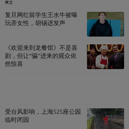
爽文
廿载同行：从行业首创到服务生态，数智跃
复旦网红留学生王水牛被曝
迁再启新程
玩弄女性，胡锡进发声
2007年，中国人寿率先在业内创办客户节，
开创了金融保险企业系统性服务回馈的先
《欢迎来到龙餐馆》不是喜
河。二十年来，这一专属节日已从单一的线
剧，但让“骗”进来的观众依
然惊喜
下感恩活动，逐步发展为覆盖线上线下的全
场景服务生态，累计惠及客户超数亿人次。
如今，客户节已成为公司连接用户、传递温
暖的重要平台。
二十年里，中国人寿围绕客户需求不断拓展
受台风影响，上海525座公园
临时闭园
服务边界。线下拥有全国超万家营业网点与