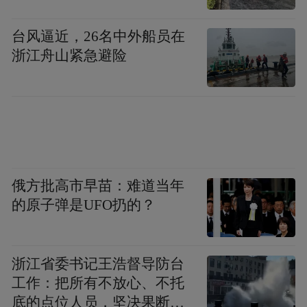
专业服务团队；线上通过寿险APP、小程
序、95519服务热线、空中客服等渠道提供便
台风逼近，26名中外船员在
捷服务。服务内容也从基础保单服务延伸至
浙江舟山紧急避险
健康管理、养老规划、财富配置等全生命周
期领域，“简捷、品质、温暖”的服务理念贯
穿始终。
近年来，借助AI、大数据、云计算等技术，
中国人寿加快推进服务数智化转型。在客户
俄方批高市早苗：难道当年
最关心的理赔环节，公司构建了“数智”理赔
的原子弹是UFO扔的？
服务体系，让理赔时效进入分秒时代。针对
医疗险赔案，打通跨领域、跨平台数据互通
浙江省委书记王浩督导防台
链路，让数据多跑路，让群众少跑腿。部分
工作：把所有不放心、不托
地区已实现多维外部数据对接，客户就医后
底的点位人员，坚决果断转