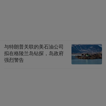
发展思想，持续提升服务质量和效率，不断
增强保险服务的多样性、普惠性与可及性，
积极唱响“一个国寿，一生守护”的主旋律，
携手社会公众共创更加美好的未来。
（稿源：中国人寿保险股份有限公司宁波市
与特朗普关联的美石油公司
分公司）
拟在格陵兰岛钻探，岛政府
强烈警告
“特别声明：以上作品内容(包括在内的视频、图片或音
频)为凤凰网旗下自媒体平台“大风号”用户上传并发
布，本平台仅提供信息存储空间服务。
Notice: The content above (including the videos,
pictures and audios if any) is uploaded and posted
by the user of Dafeng Hao, which is a social media
platform and merely provides information storage
space services.”