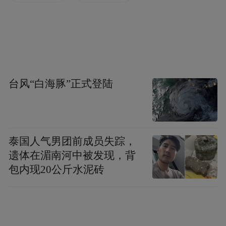
化理赔领域的最新成果。用户可模拟体验“在
线客服”功能，感受科技赋能下的高效与温
度。同时，馆内还精选了保险及基金产品，
通过图文并茂的通俗讲解，帮助用户更好理
解产品特色与优势。
台风“白海豚”正式登陆
在“国寿客户中心”，“集卡·拾光之旅”向用户
发出探宝邀请。穿梭智守体验馆、时光列车
泰国人气男团前成员失踪，
站，收集六张“20周年时光卡”，即可兑换盲
遗体在湄南河中被发现，背
盒奖品，增添探索乐趣。
包内现20公斤水泥砖
在“福气许愿池”，用户使用参与游戏、浏览
产品、完成每日任务等方式获得的“活力
值”，参与抽奖活动。奖品涵盖日常生活家居