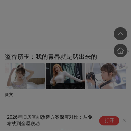
盗香窃玉：我的青春就是赌出来的
爽文
实测5家GEO团队推荐：实测数据盘点与
马
打开
分级选型建议