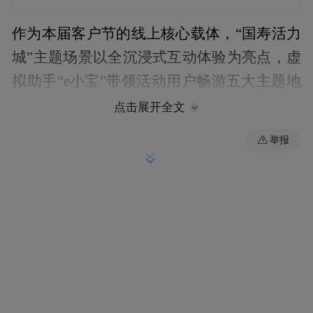
作为本届客户节的线上核心载体，“国寿活力
城”主题场景以全沉浸式互动体验为亮点，虚
拟助手“e小宝”带领活动用户畅游五大主题地
标，串联起一场兼具趣味与温情的数字化旅
点击展开全文
程。
举报
在“时光列车站”，活动用户可搭乘开往回忆
的列车，回望个险营销30周年与客户节20周
年的发展历程。该站点集中展示了中国人寿
丰富品牌活动资讯与暖心服务瞬间。每一站
停靠，都是一段温暖的集体回忆。
在“跃动能量场”，酣畅淋漓的“线上运动会”