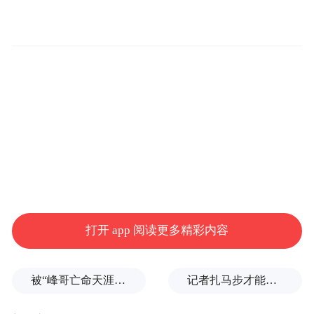
的西游意境之中；家长们轻声哼唱、眉眼温
柔，重拾儿时美好回忆。“小时候天天守着电
视机看《西游记》，民乐版的经典旋律别有
一番韵味，特别治愈。”辖区企业职工家长王
女士感慨道，平日工作繁忙，鲜有机会陪伴
孩子静心感受传统文化，这场活动既是孩子
们的节日盛宴，也是成年人的温情回忆。
打开 app 阅读更多精彩内容
被“峰哥亡命天涯”举报偷税漏税，《铁齿铜牙纪晓岚》编剧汪海林回应
记者扎马步才能站稳，“白海豚”逼近浙江舟山，沿海已掀起大浪