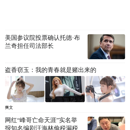
受非遗文化的鲜活力量。
雅乐浸润童心 传承千年非遗风华
科普互动结束后，民乐老师们轮番献艺，倾
美国参议院投票确认托德·布
兰奇担任司法部长
情演绎经典江南丝竹曲目《绿野》《春晖
曲》。悠扬丝竹声声入耳，时而轻快灵动、
如雀鸣林间，时而温婉柔和、如溪淌山谷，
盗香窃玉：我的青春就是赌出来的
徐徐铺开江南民乐的雅致意境。原本活泼喧
闹的孩子们渐渐安静下来，静心聆听、沉醉
其中，在袅袅雅乐中感受传统文化的温润力
量。
爽文
网红“峰哥亡命天涯”实名举
报知名编剧汪海林偷税漏税