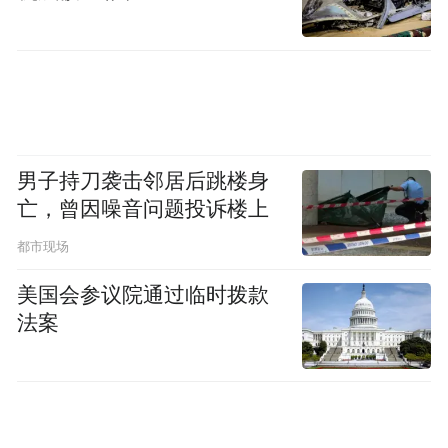
轻摇摆，沉浸式邂逅江南风雅之美。“传统民
乐太好听了，我特别喜欢笛子的声音，我也
想学习民乐！”参与活动的小朋友王小婷满心
欢喜地说道。
家长们纷纷表示，此次活动新颖且富有意
男子持刀袭击邻居后跳楼身
义，让孩子们跳出流行音乐的单一认知，近
亡，曾因噪音问题投诉楼上
距离接触、了解、喜爱传统非遗文化，在潜
都市现场
移默化中接受传统文化熏陶，同时也为职工
美国会参议院通过临时拨款
家庭搭建了优质的亲子互动平台，有效增进
法案
了亲子感情。