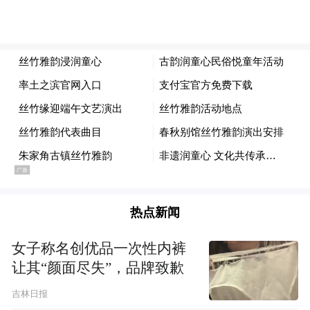
“圆圆的琴身、温润的轮廓，像不像微笑的表
情包？”老师生动的介绍，让古朴沉稳的中阮
瞬间“萌态十足”，引得现场笑声不断、掌声
连连。在互动体验环节，小朋友们踊跃登
热点新闻
台、近距离探索乐器奥秘。大家亲手执槌体
验扬琴的清亮音色，聆听不同形制笛子的高
女子称名创优品一次性内裤
让其“颜面尽失”，品牌致歉
低韵律，近距离观察笙的独特构造，在亲身
实践中感知传统民乐的独特魅力，沉浸式感
吉林日报