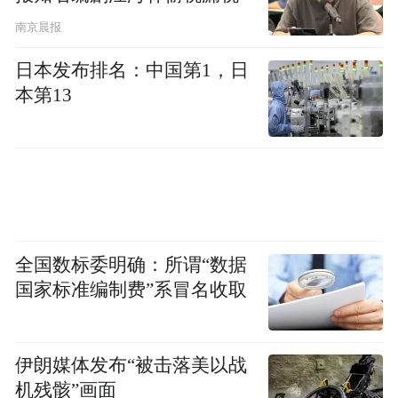
南京晨报
日本发布排名：中国第1，日
本第13
全国数标委明确：所谓“数据
创新改编的经典曲目《姑苏行》将活动氛围
国家标准编制费”系冒名收取
推向高潮。悠扬笛声勾勒出江南水乡的烟雨
诗意，丝竹合奏点缀出古城江南的灵动秀
伊朗媒体发布“被击落美以战
美，婉转韵律流淌全场。孩子们跟随旋律轻
机残骸”画面