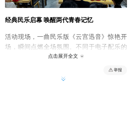
经典民乐启幕 唤醒两代青春记忆
活动现场，一曲民乐版《云宫迅音》惊艳开
场，瞬间点燃全场氛围。不同于电子配乐的
点击展开全文
风格，本次演出以纯粹传统民乐演绎经典，
二胡嘹亮婉转，复刻出兵器破空的飒爽意
举报
境；笛声空灵悠远，勾勒出天宫仙境的缥缈
景致；琵琶错落弹拨，还原出精彩的打斗场
景，熟悉的旋律瞬间唤醒全场大小朋友的童
年记忆。
台下孩童闻声欢呼、目不转睛，沉浸在奇幻