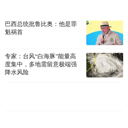
经典演奏过后，专业民乐老师以趣味互动形
式，为孩子们开启江南丝竹乐器科普课堂。
摒弃枯燥的理论讲解，老师们用生动通俗的
巴西总统批鲁比奥：他是罪
语言、形象贴切的比喻，逐一介绍二胡、中
魁祸首
阮、扬琴、笛子、笙等传统乐器的历史渊源
与音色特色，让晦涩的非遗知识变得通俗易
专家：台风“白海豚”能量高
懂、趣味十足。
度集中，多地需留意极端强
降水风险