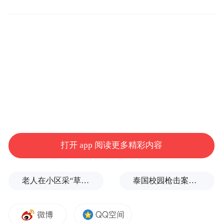
展。
两次调查的标准时点分别为6月1日零时和11
6月1日至6月25日
11月16日至
月1日零时。
和
12月5日
期间，调查员将入户开展调查工
作。当我们的调查员到达您家进行调查时，
真诚希望您能积极配合，认真履行《中华人
民共和国统计法》关于公民真实、准确、完
整、及时提供统计调查所需资料的义务，根
打开 app 阅读更多精彩内容
据调查员的询问如实申报跟访对象及相关人
员信息。您提供的信息经加密处理后将直接
老人在小区采“草药”煮水，妻子喝了昏迷进医院ICU，儿子则精神错乱、摔得遍体鳞伤
泰国校园枪击案致9死，枪手父亲道歉
上传至国家统计局数据库，我们将按照统计
法予以严格保密，绝不泄露或者向他人非法