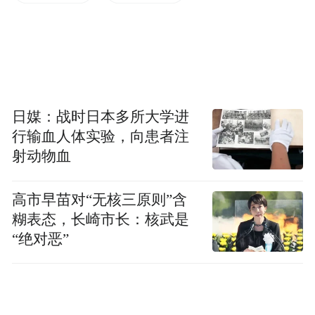
提供。
调查员的入户登记可能会占用一些您的休息
时间，在此特致歉意。再次对您的理解和支
持表示诚挚的感谢！
日媒：战时日本多所大学进
祝您家庭幸福，生活美满！
行输血人体实验，向患者注
射动物血
国家统计局
高市早苗对“无核三原则”含
2026年5月
糊表态，长崎市长：核武是
“绝对恶”
“特别声明：以上作品内容(包括在内的视频、图片或音
频)为凤凰网旗下自媒体平台“大风号”用户上传并发
布，本平台仅提供信息存储空间服务。
Notice: The content above (including the videos,