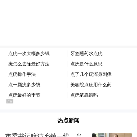
pictures and audios if any) is uploaded and posted
by the user of Dafeng Hao, which is a social media
platform and merely provides information storage
space services.”
热点新闻
市委书记暗访乡镇一线，当