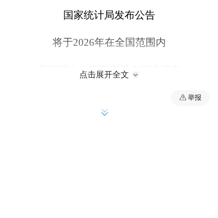
国家统计局发布公告
将于2026年在全国范围内
开展两次人口固定样本跟访调查
点击展开全文
一起了解↓
举报
尊敬的住户朋友：
您好！感谢您参与人口固定样本跟访调查！
国家统计局决定于2026年在全国范围内开展
两次人口固定样本跟访调查。调查结果将用
于加强人口变动统计，服务人口高质量发