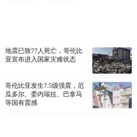
地震已致77人死亡，哥伦比
亚宣布进入国家灾难状态
哥伦比亚发生7.5级强震，厄
瓜多尔、委内瑞拉、巴拿马
等国有震感