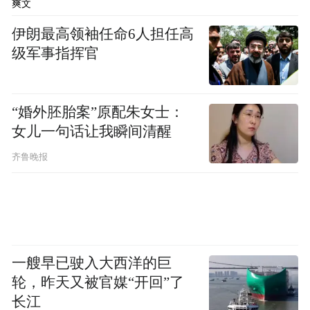
爽文
在活动现场，由著名自然学家约翰・缪尔・
劳斯所著的《自然绘画和自然笔记指南》中
伊朗最高领袖任命6人担任高
级军事指挥官
文版正式发布并举行赠书仪式。该书被誉为
自然观察和自然笔记的权威指南，由生态环
境部宣教中心联合国家植物园、宁波市生态
“婚外胚胎案”原配朱女士：
环境局等单位牵头引进，多位宁波诺丁汉大
女儿一句话让我瞬间清醒
学师生及自然笔记导师参与翻译校对等工
齐鲁晚报
作，并获著名科学画家曾孝濂、国家植物
园、国家动物博物馆、国家自然博物馆相关
业务负责人倾情推荐。
一艘早已驶入大西洋的巨
轮，昨天又被官媒“开回”了
长江