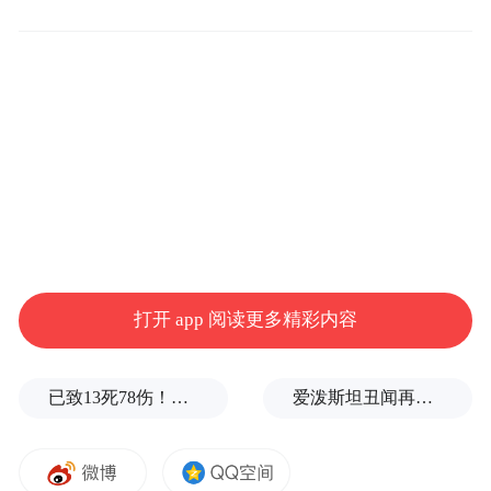
记征集活动。一年来，随着‘自然笔记进校
园’‘导师培育’等活动的深入开展，越来越多
的孩子在导师和家长的带领下，走进自然、
感受自然，更有一批批描绘着美丽海曙的优
秀作品从孩子们笔下诞生，走向全国。”海曙
区副区长李高表示，“未来，海曙将推进五龙
潭自然笔记创作营地建设，健全自然教育标
准与导师培育体系，深化生物多样性友好创
新实践，丰富‘生物多样性+’融合发展路径，
打开 app 阅读更多精彩内容
努力打造全国自然教育的标杆样板，让绿色
理念薪火相传，让生态之美永续流淌。”
已致13死78伤！这是乌方对俄本土发动的最致命袭击之一
爱泼斯坦丑闻再曝新线索！美国顶级艺术学校爆70起性侵黑幕，近50名成年人被指控