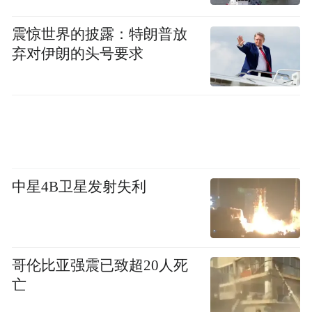
震惊世界的披露：特朗普放
弃对伊朗的头号要求
生态环境部宣传教育中心自然教育部部长于
现荣现场解读《青少年自然笔记评价指南》
中星4B卫星发射失利
编制项目，项目预计于今年年底前完成，将
进一步强化自然笔记教育价值导向，推动自
然笔记工作规范化、常态化发展。
哥伦比亚强震已致超20人死
亡