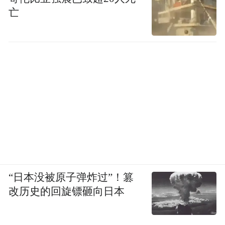
亡
“日本没被原子弹炸过”！篡
改历史的回旋镖砸向日本