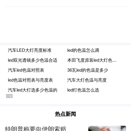
“‘自然笔记’是推进生态文明建设、促进人与
自然和谐共生理念的实践范式。2017年起，
生态环境部宣传教育中心联合中国儿童中
心，连续八年启动自然笔记年度征集活动，
迄今已吸引全国31个省份、超过3000家机
构、50万名青少年参加，成为生态环境教育
的重要载体、青少年综合素养提升的重要平
台、生态环境教育的重要品牌。”生态环境部
宣传教育中心党委委员、教育室主任祝真旭
表示，“在全国众多自然笔记组织单位中，宁
波市的自然笔记工作别具一格。宁波市生态
热点新闻
环境局连续三年，依托区域生态资源，以‘自
特朗普称要向伊朗索赔