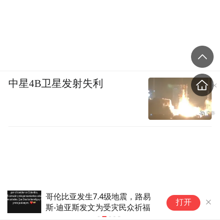
中星4B卫星发射失利
哥伦比亚发生7.4级地震，路易
打败暑热 送
打开
斯-迪亚斯发文为受灾民众祈福