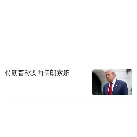
师常态化开展交流、研学提供固定平台。导
师们在专业领队带领下分组实地观察、笔绘
自然，围绕创作技巧、科学观察方法展开深
入交流，在青山绿水间践行自然观察与生态
保护理念。
特朗普称要向伊朗索赔
以“自然笔记赋能生态教育、标准引领专业发
展”为主题的2026年全国自然笔记导师交流活
动将于次日举行。《中国国家地理》杂志社
编辑李聪颖、北京市少年宫自然教育部李艳
慧、武汉市江汉区教育局程慧等三位全国自
然教育领域极具影响力的大咖，为大家带来
干货满满的实践经验与前沿思考。