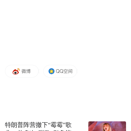
技术赋能，让真相跑赢谣言。谣言借助情绪
化传播瞬间引爆，而真相却需要人工核实、
层层确认，等到权威发布时，负面影响已然
形成。如今，人工智能技术的深度应用正在
重塑这一格局。南方新闻网自主研发的《南
方AI破谣局》以“大模型+可信新闻数据集”为
核心，构建起覆盖AI造假、政策解读、突发
事件等领域的辟谣智能应用。当用户面对一
则真假难辨的信息时，只需动动手指输入文
字或上传图片，系统便能在秒级时间内比对
权威数据库，给出可信结论。抖音平台推出
的“AI抖音求真”功能，实现了“搜索+视频流”
特朗普阵营撤下“霉霉”歌