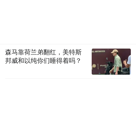
森马靠荷兰弟翻红，美特斯
邦威和以纯你们睡得着吗？