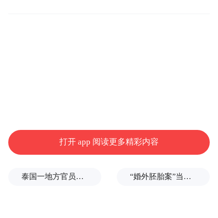
织就了一张立体的举报受理网络。举报—核
实—处置—反馈的闭环机制正在加速完善，
将全社会的监督力量汇聚成系统性的治理动
能。另一方面，检察机关也在创新工作方
法。比如，针对一些有组织、规模化、甚至
形成黑色产业链的“开盒”行为，放弃传统依
赖个体发起诉讼的维权模式，采用“民事公益
诉讼”方式，处理海量个人信息被非法收集、
交易的维权难题。
打开 app 阅读更多精彩内容
2025年，中央网信办举报中心指导全国各级
泰国一地方官员遭枪击
“婚外胚胎案”当事人：20年结婚纪念日没收到鲜花，但等到了勇气
网信举报工作部门、主要网站平台受理处置
网民举报线索2亿余件。网络辟谣，正从“艰
难维权”向“举手之劳”逐步转变。