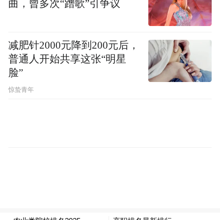
双场景覆盖，日均曝光约1亿次。对于易误解
曲，曾多次“蹭歌”引争议
信息，视频页面会主动挂载“AI求真”链接，
用户点击即可查看权威澄清。而新华网联合
减肥针2000元降到200元后，
中国科学技术大学推出的“AI探真”智能体，
普通人开始共享这张“明星
则聚焦食品、健康等民生领域，以智能化问
脸”
答形式为公众提供科学准确的科普服务。
惊蛰青年
机制创新，让“单打独斗”变“协同作战”。今
年1月，全国网络辟谣联动机制直报点建设现
场推进会在温州举行，首批及第二批共28家
直报点城市名单公布。温州自2014年起便构
建起“监测收集、核实查证、权威发布、真相
传播、造谣打击”的闭环机制，并开设“我要
问真假”互动栏目，配备专人24小时在线核实