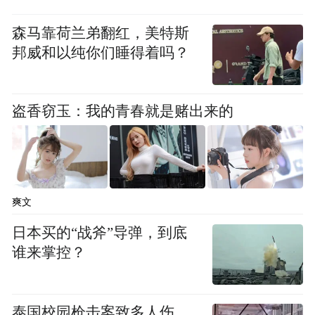
森马靠荷兰弟翻红，美特斯
邦威和以纯你们睡得着吗？
盗香窃玉：我的青春就是赌出来的
爽文
日本买的“战斧”导弹，到底
谁来掌控？
泰国校园枪击案致多人伤