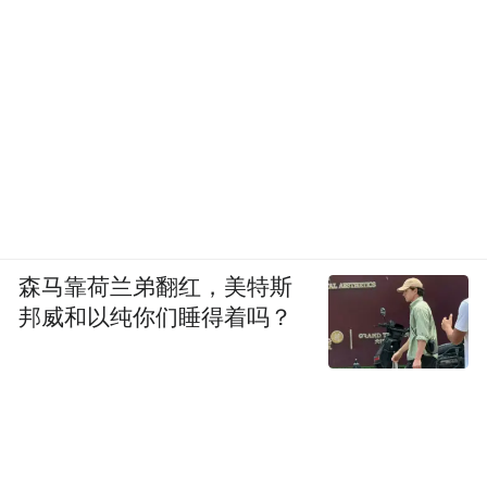
森马靠荷兰弟翻红，美特斯
邦威和以纯你们睡得着吗？