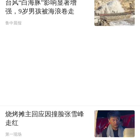
台风“白海豚”影响显著增
强，9岁男孩被海浪卷走
鲁中晨报
烧烤摊主回应因撞脸张雪峰
走红
第一现场