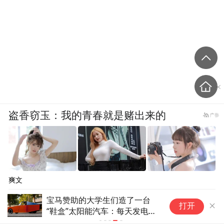
盗香窃玉：我的青春就是赌出来的
爽文
宝马赞助的大学生们造了一台
打开
“鞋盒”太阳能汽车：每天发电量
是耗电量的2.5倍