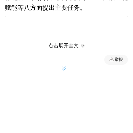
赋能等八方面提出主要任务。
点击展开全文
举报
通知要求，各地卫生健康行政部门要积极争
取有关部门支持，推动将城市社区卫生服务
体系建设纳入本地国民经济和社会发展规
划，并作为“十五五”医疗卫生服务体系建设