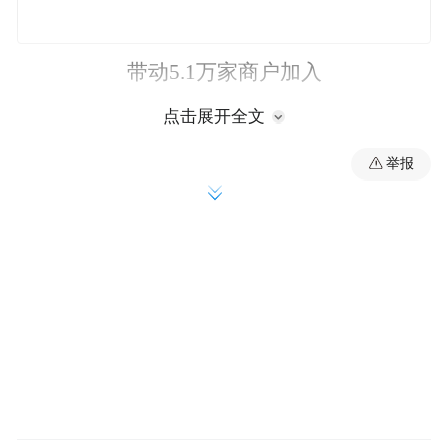
带动5.1万家商户加入
点击展开全文
累计发放奖金超1.05亿元
举报
带动开票金额高达61.3亿元
你是否曾因在“有奖发票”活动中
没有中奖而感觉失落？
别急，好消息来了——
即日起至6月14日，你的未中奖发票