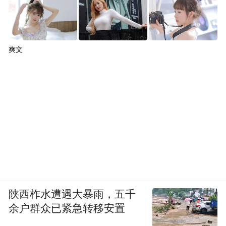
爽文
陕西柞水遭遇大暴雨，五千
余户群众已紧急转移安置