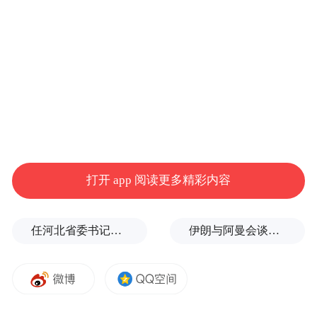
还能再抽一次
↓
宁波市商务局、中国银联宁波分公司与甬派
客户端联合推出“好运续场，再来一抽！”有
奖发票特色活动——
打开 app 阅读更多精彩内容
第一期活动时间为6月1日-14日。未中奖且未
冲红的全面数字化电子普通发票，无需再次
任河北省委书记后，罗文首次调研
伊朗与阿曼会谈最新细节曝光
上传，将自动重新进入奖池，直接抽取大额
现金红包。
此次活动会设置三档奖项，分别为200元、