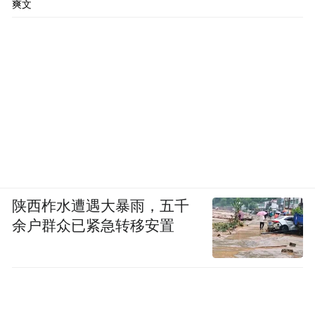
爽文
陕西柞水遭遇大暴雨，五千
余户群众已紧急转移安置