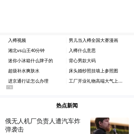
3.单张含税金额≥100元
4.购买方姓名与云闪付注册姓名一致
5.发票开具时间在活动期内
6.发票未中奖、未冲红、未作废
7.违反法律法规规定开具的发票不得参与
来源：宁波发布
热点新闻
“特别声明：以上作品内容(包括在内的视频、图片或音
频)为凤凰网旗下自媒体平台“大风号”用户上传并发
俄无人机厂负责人遭汽车炸
布，本平台仅提供信息存储空间服务。
弹袭击
Notice: The content above (including the videos,