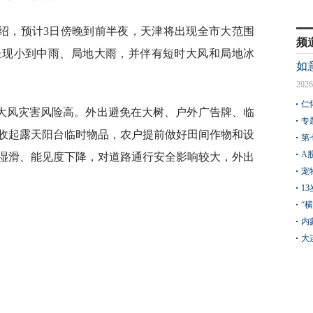
绍，预计3日傍晚到前半夜，天津将出现全市大范围
频
呈现小到中雨、局地大雨，并伴有短时大风和局地冰
如
2026
仁
大风灾害风险高。外出避免在大树、户外广告牌、临
专
收起露天阳台临时物品，农户提前做好田间作物和设
第
A
湿滑、能见度下降，对道路通行安全影响较大，外出
宠
1
“
内
大