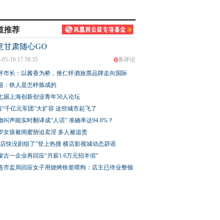
道推荐
意甘肃随心GO
0
-05-16 17:58:35
条评论
怀市长：以酱香为桥，推仁怀酒旅票品牌走向国际
题：铁人是怎样炼成的
七届上海创新创业青年50人论坛
股“千亿元军团”大扩容 这些城市起飞了
物叫声能实时翻译成“人话” 准确率达94.6%？
3岁女孩被闺蜜胁迫卖淫 多人被追责
横店快没剧组了”登上热搜 横店影视城动态辟谣
蒙古一企业再回应“月薪1.6万元招羊倌”
连市监局回应女子用烧烤铁签喂狗：店主已停业整顿