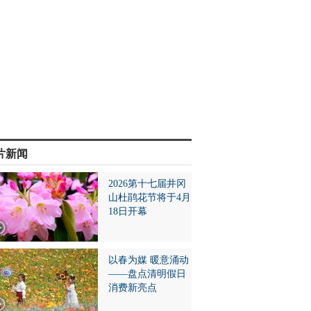
片新闻
2026第十七届井冈
山杜鹃花节将于4月
18日开幕
以春为媒 暖意涌动
——盘点清明假日
消费新亮点