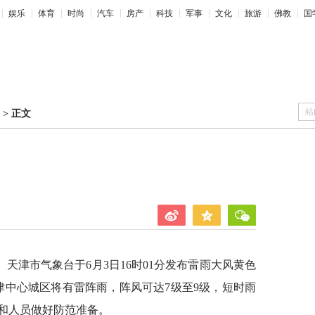
娱乐
体育
时尚
汽车
房产
科技
军事
文化
旅游
佛教
国
站
>
正文
天津市气象台于6月3日16时01分发布雷雨大风黄色
津中心城区将有雷阵雨，阵风可达7级至9级，短时雨
和人员做好防范准备。