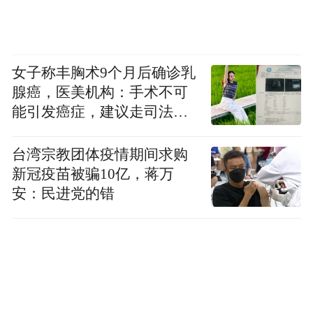
女子称丰胸术9个月后确诊乳
腺癌，医美机构：手术不可
能引发癌症，建议走司法途
径
台湾宗教团体疫情期间求购
新冠疫苗被骗10亿，蒋万
安：民进党的错