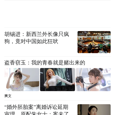
胡锡进：新西兰外长像只疯
狗，竟对中国如此狂吠
盗香窃玉：我的青春就是赌出来的
爽文
“婚外胚胎案”离婚诉讼延期
审理，原配朱女士：案未了