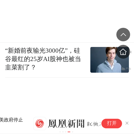
“新婚前夜输光3000亿”，硅
谷最红的25岁AI股神也被当
韭菜割了？
和
打开
回
是