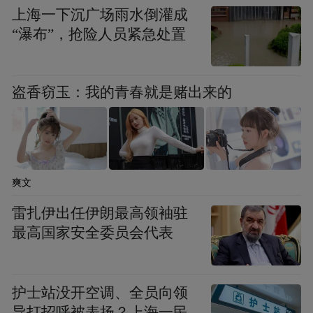
“特别声明：以上作品内容(包括在内的视频、图片或音
上海一下沉广场雨水倒灌成
频)为凤凰网旗下自媒体平台“大风号”用户上传并发
布，本平台仅提供信息存储空间服务。
“瀑布”，抢险人员紧急处置
Notice: The content above (including the videos,
pictures and audios if any) is uploaded and posted
by the user of Dafeng Hao, which is a social media
盗香窃玉：我的青春就是赌出来的
platform and merely provides information storage
space services.”
爽文
雷扎伊出任伊朗最高领袖驻
最高国家安全委员会代表
护士站没开空调、全员向领
导打招呼被表扬？上海一民