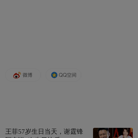
观摩当日，中建三局华东公司联合宁波市江
北区消防救援局，聚焦施工现场违规动火作
业火灾险情，开展高标准实战化消防应急演
练。演练全程贴合真实应急场景，无人机、
机器狗等智能装备协同作战、高效处置，快
速控制火情隐患，圆满完成人员疏散、险情
处置等既定任务，有效检验并提升了施工现
场应急处置实战能力，切实达到了以练促
防、以练筑安的演练目标。
以此次观摩会为契机，现场同步开展年度“安
全生产月”特色活动——“安康杯”安全知识竞
王菲57岁生日当天，谢霆锋