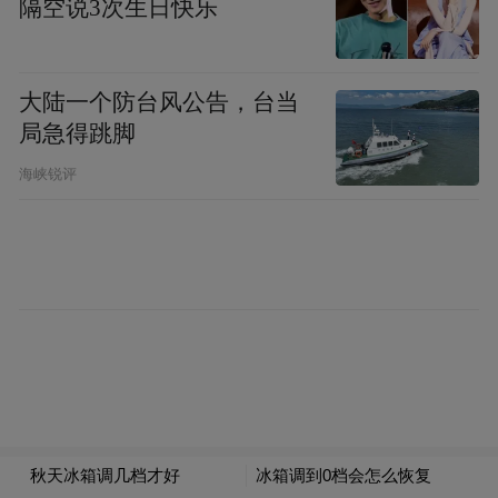
赛。来自江浙沪地区的5支参赛队伍同台比
隔空说3次生日快乐
拼、以赛促学，围绕安全生产隐患排查、应
急处置规范等核心知识开展竞技比拼，进一
大陆一个防台风公告，台当
步浓厚了“人人讲安全、个个会应急”的安全
局急得跳脚
生产氛围。
海峡锐评