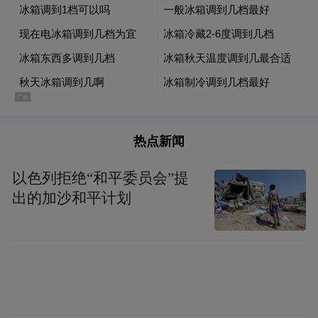
据了解，宁波奥体中心项目坐落于宁波市江
北区，总坐席约8.1万座，项目建成投用后，
将填补宁波大型综合性体育场馆配套空白，
极大丰富城市公共文体资源，满足群众高品
质文体生活需求。项目建设全过程坚守安全
热点新闻
发展理念，创新研发“安全Agent1.0-早班会系
统”，累计落地智能安全帽等31项智能化施工
以色列拒绝“和平委员会”提
出的加沙和平计划
装备，以数字化、智能化赋能施工安全管
控，为全省在建工程项目安全标准化、智能
建造创新实践树立了标杆示范。 （周永
卫 董 瑾）