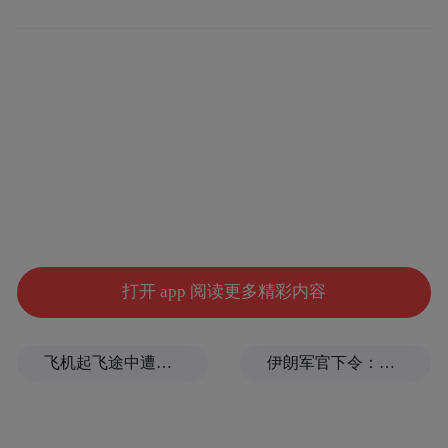
本次观摩会以宁波奥体中心项目为样板，集
打开 app 阅读更多精彩内容
中展示项目系统化安全管理体系、集成化智
能建造应用等特色成果，为全省建筑施工企
飞机起飞途中遭雷击！航班滞留3小时临时换机
伊朗军官下令：如果美军踏上我国领土，就砍掉他们脚！
业互学互鉴、提质增效搭建了优质平台，对
推动全省建设工程安全管理规范化、数字
化、精细化升级具有重要借鉴意义。