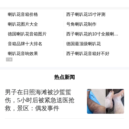
下一步，宁波援藏工作组将持续深化与宁波
市委统战部的对接协作，精准用好后方帮扶
资源，倒排工期、挂图作战，全力推进 “五个
一” 惠民行动落地见效。同时，将不断拓展帮
扶广度和深度，在维稳援藏、经济援藏、民
热点新闻
生援藏、文化援藏和智力援藏方面持续发
力，助力比如县巩固拓展脱贫攻坚成果同乡
男子在日照海滩被沙蜇蜇
村振兴有效衔接，携手推动比如县经济社会
伤，5小时后被紧急送医抢
高质量发展，让跨越千里的山海情谊在雪域
救，景区：偶发事件
高原薪火相传，奋力谱写各民族手足相亲、
守望相助的甬如新篇章。