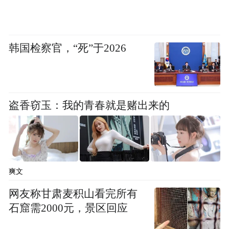
（通讯员 周全 郭方达）
韩国检察官，“死”于2026
“特别声明：以上作品内容(包括在内的视频、图片或音
频)为凤凰网旗下自媒体平台“大风号”用户上传并发
布，本平台仅提供信息存储空间服务。
Notice: The content above (including the videos,
盗香窃玉：我的青春就是赌出来的
pictures and audios if any) is uploaded and posted
by the user of Dafeng Hao, which is a social media
platform and merely provides information storage
space services.”
爽文
网友称甘肃麦积山看完所有
石窟需2000元，景区回应