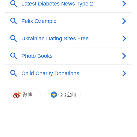
据了解，“五个一” 惠民行动涵盖“我为比如种
棵树”“我为牧民亮盏灯”“我在藏区有头牛”“我
为村民打口井”“我为老人献份爱”五大项目，
覆盖生态、民生等多个领域。此次率先启动
的植树、亮灯两大项目，既是“五个一”惠民
行动的首批启动实施项目，也是“新善中国”
行动在雪域高原的生动实践，为促进各民族
交往交流交融注入了新动力。宁波援藏工作
组将统筹做好项目协调推进、全程监督和成
效评估工作，确保每一笔爱心款物规范使
用、精准落地。一棵棵扎根雪域的树苗，是