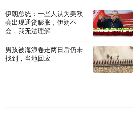
守护绿水青山的生态之树、联结甬如两地的
伊朗总统：一些人认为美欧
友谊之树、凝聚民族深情的团结之树；一盏
会出现通货膨胀，伊朗不
盏点亮草原的灯光，是照亮牧民生活的希望
会，我无法理解
之灯、传递党恩关怀的感恩之灯、增进民生
福祉的幸福之灯。
男孩被海浪卷走两日后仍未
找到，当地回应