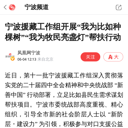
宁波频道
宁波援藏工作组开展“我为比如种
棵树”“我为牧民亮盏灯”帮扶行动
凤凰网宁波
06-04 12:13
来自北京
近日，第十一批宁波援藏工作组深入贯彻落
实党的二十届四中全会精神和中央统战部 “新
善中国” 行动部署，立足比如县民生需求谋划
帮扶项目。宁波市委统战部高度重视、精心
组织，引导全市新的社会阶层人士以 “新阶
层・建设力” 为引领，积极参与对口支援公益