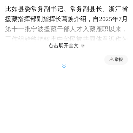
比如县委常务副书记、常务副县长、浙江省
援藏指挥部副指挥长葛焕介绍，自2025年7月
第十一批宁波援藏干部人才入藏履职以来，
工作组始终把铸牢中华民族共同体意识作为
点击展开全文
对口支援工作的主线，紧扣中央统战部 “新善
中国” 行动要求，深入基层一线走村入户摸排
举报
民情，精准梳理出生态保护、生产生活、养
老服务等领域的突出民生短板，系统谋划形
成“五个一”特色惠民行动工作思路，得到宁
波市委统战部的高度认可和全力支持，为首
批项目启动提供了坚实的资金和物资保障。